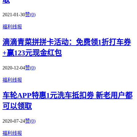
2021-01-30
赞(
0
)
福利线报
滴滴青菜拼拼卡活动：免费领1折打车券
+赢123元现金红包
2020-12-04
赞(
0
)
福利线报
车轮APP特惠1元洗车抵扣劵 新老用户都
可以领取
2020-07-24
赞(
0
)
福利线报