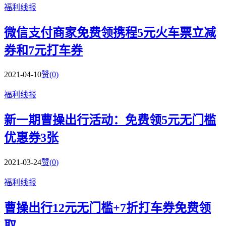
福利线报
微信支付商家免费领携程5元火车票立减
券和7元打车券
2021-04-10
赞(
0
)
福利线报
新一期曹操出行活动：免费领5元无门槛
优惠券3张
2021-03-24
赞(
0
)
福利线报
曹操出行12元无门槛+7折打车券免费领
取