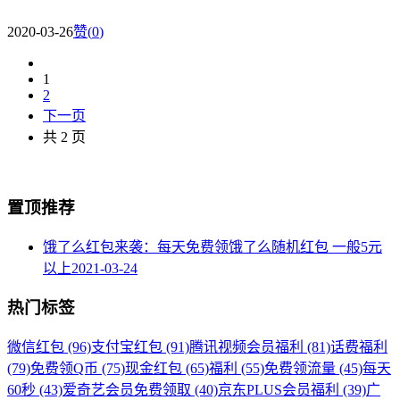
2020-03-26
赞(
0
)
1
2
下一页
共 2 页
置顶推荐
饿了么红包来袭：每天免费领饿了么随机红包 一般5元
以上
2021-03-24
热门标签
微信红包 (96)
支付宝红包 (91)
腾讯视频会员福利 (81)
话费福利
(79)
免费领Q币 (75)
现金红包 (65)
福利 (55)
免费领流量 (45)
每天
60秒 (43)
爱奇艺会员免费领取 (40)
京东PLUS会员福利 (39)
广