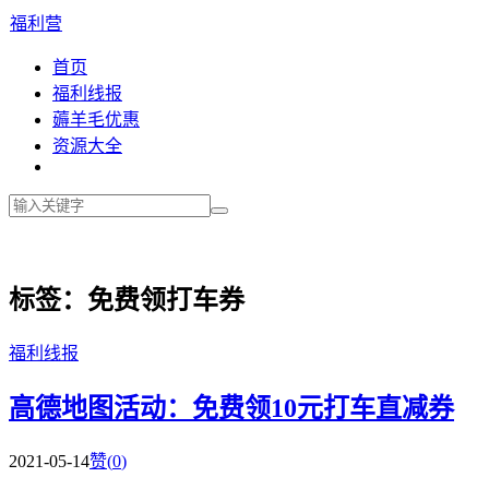
福利营
首页
福利线报
薅羊毛优惠
资源大全
标签：免费领打车券
福利线报
高德地图活动：免费领10元打车直减券
2021-05-14
赞(
0
)