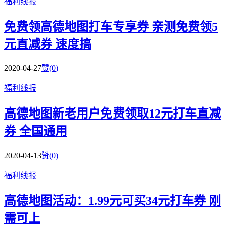
福利线报
免费领高德地图打车专享券 亲测免费领5
元直减券 速度搞
2020-04-27
赞(
0
)
福利线报
高德地图新老用户免费领取12元打车直减
券 全国通用
2020-04-13
赞(
0
)
福利线报
高德地图活动：1.99元可买34元打车券 刚
需可上