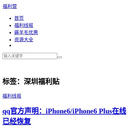
福利营
首页
福利线报
薅羊毛优惠
资源大全
标签：深圳福利贴
福利线报
qq官方声明：iPhone6/iPhone6 Plus在线
已经恢复