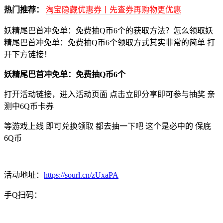
热门推荐：
淘宝隐藏优惠券丨先查券再购物更优惠
妖精尾巴首冲免单：免费抽Q币6个的获取方法？怎么领取妖
精尾巴首冲免单：免费抽Q币6个领取方式其实非常的简单 打
开下方链接！
妖精尾巴首冲免单：免费抽Q币6个
打开活动链接，进入活动页面 点击立即分享即可参与抽奖 亲
测中6Q币卡券
等游戏上线 即可兑换领取 都去抽一下吧 这个是必中的 保底
6Q币
活动地址：
https://sourl.cn/zUxaPA
手Q扫码：