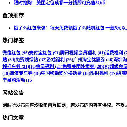
限时抢购！美团定位成都一分钱即可充值5Q币
置顶推荐
饿了么红包来袭：每天免费领饿了么随机红包 一般5元以
热门标签
微信红包 (96)
支付宝红包 (91)
腾讯视频会员福利 (81)
话费福利 (7
贴 (39)
免费领绿钻 (37)
游戏福利 (36)
广州淘宝优惠券 (36)
深圳淘宝
领打车券 (21)
QQ会员福利 (21)
免费美团外卖券 (20)
QQ超级会员福
(18)
滴滴专车券 (18)
中国移动积分换话费 (18)
限时福利 (17)
招商银
宁易购活动 (15)
网站公告
网站所发布内容均收集自互联网，若发布的内容有侵权、不妥
热门文章