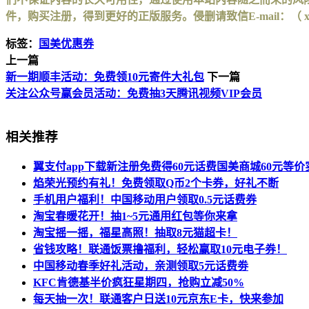
件，购买注册，得到更好的正版服务。侵删请致信E-mail：（ xinhuax
标签：
国美优惠券
上一篇
新一期顺丰活动：免费领10元寄件大礼包
下一篇
关注公众号赢会员活动：免费抽3天腾讯视频VIP会员
相关推荐
翼支付app下载新注册免费得60元话费国美商城60元等价
焰荣光预约有礼！免费领取Q币2个卡券，好礼不断
手机用户福利！中国移动用户领取0.5元话费券
淘宝春暖花开！抽1~5元通用红包等你来拿
淘宝摇一摇，福星高照！抽取8元猫超卡！
省钱攻略！联通饭票撸福利，轻松赢取10元电子券！
中国移动春季好礼活动，亲测领取5元话费劵
KFC肯德基半价疯狂星期四，抢购立减50%
每天抽一次！联通客户日送10元京东E卡，快来参加