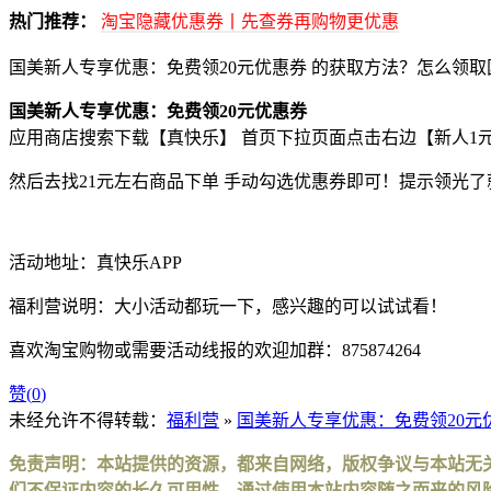
热门推荐：
淘宝隐藏优惠券丨先查券再购物更优惠
国美新人专享优惠：免费领20元优惠券 的获取方法？怎么领取
国美新人专享优惠：免费领20元优惠券
应用商店搜索下载【真快乐】 首页下拉页面点击右边【新人1元购
然后去找21元左右商品下单 手动勾选优惠券即可！提示领光了
活动地址：真快乐APP
福利营说明：大小活动都玩一下，感兴趣的可以试试看！
喜欢淘宝购物或需要活动线报的欢迎加群：875874264
赞(
0
)
未经允许不得转载：
福利营
»
国美新人专享优惠：免费领20元
免责声明：本站提供的资源，都来自网络，版权争议与本站无
们不保证内容的长久可用性，通过使用本站内容随之而来的风险