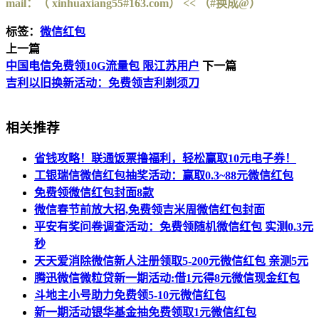
mail：（ xinhuaxiang55#163.com） << （#换成@）
标签：
微信红包
上一篇
中国电信免费领10G流量包 限江苏用户
下一篇
吉利以旧换新活动：免费领吉利剃须刀
相关推荐
省钱攻略！联通饭票撸福利，轻松赢取10元电子券！
工银瑞信微信红包抽奖活动：赢取0.3~88元微信红包
免费领微信红包封面8款
微信春节前放大招,免费领吉米周微信红包封面
平安有奖问卷调查活动：免费领随机微信红包 实测0.3元
秒
天天爱消除微信新人注册领取5-200元微信红包 亲测5元
腾迅微信微粒贷新一期活动:借1元得8元微信现金红包
斗地主小号助力免费领5-10元微信红包
新一期活动银华基金抽免费领取1元微信红包