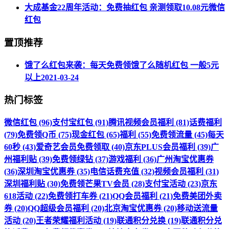
大成基金22周年活动：免费抽红包 亲测领取10.08元微信
红包
置顶推荐
饿了么红包来袭：每天免费领饿了么随机红包 一般5元
以上
2021-03-24
热门标签
微信红包 (96)
支付宝红包 (91)
腾讯视频会员福利 (81)
话费福利
(79)
免费领Q币 (75)
现金红包 (65)
福利 (55)
免费领流量 (45)
每天
60秒 (43)
爱奇艺会员免费领取 (40)
京东PLUS会员福利 (39)
广
州福利贴 (39)
免费领绿钻 (37)
游戏福利 (36)
广州淘宝优惠券
(36)
深圳淘宝优惠券 (35)
电信话费充值 (32)
视频会员福利 (31)
深圳福利贴 (30)
免费领芒果TV会员 (28)
支付宝活动 (23)
京东
618活动 (22)
免费领打车券 (21)
QQ会员福利 (21)
免费美团外卖
券 (20)
QQ超级会员福利 (20)
北京淘宝优惠券 (20)
移动送流量
活动 (20)
王者荣耀福利活动 (19)
联通积分兑换 (19)
联通积分兑