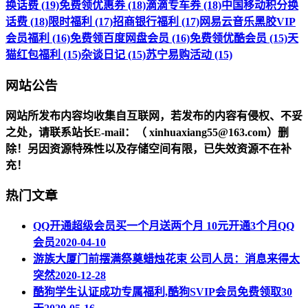
换话费 (19)
免费领优惠券 (18)
滴滴专车券 (18)
中国移动积分换
话费 (18)
限时福利 (17)
招商银行福利 (17)
网易云音乐黑胶VIP
会员福利 (16)
免费领百度网盘会员 (16)
免费领优酷会员 (15)
天
猫红包福利 (15)
杂谈日记 (15)
苏宁易购活动 (15)
网站公告
网站所发布内容均收集自互联网，若发布的内容有侵权、不妥
之处，请联系站长
E-mail
：（ xinhuaxiang55@163.com）删
除！另因资源特殊性以及存储空间有限，已失效资源不在补
充！
热门文章
QQ开通超级会员买一个月送两个月 10元开通3个月QQ
会员
2020-04-10
游族大厦门前摆满祭奠蜡烛花束 公司人员：消息来得太
突然
2020-12-28
酷狗学生认证成功专属福利,酷狗SVIP会员免费领取30