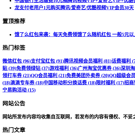
中国银行生活缴费10元抽腾讯视频VIP+爱奇艺VIP+优酷
龙支付老用户1元购买腾讯/爱奇艺/优酷视频VIP会员30天
置顶推荐
饿了么红包来袭：每天免费领饿了么随机红包 一般5元以
热门标签
微信红包 (96)
支付宝红包 (91)
腾讯视频会员福利 (81)
话费福利 (7
贴 (39)
免费领绿钻 (37)
游戏福利 (36)
广州淘宝优惠券 (36)
深圳淘宝
领打车券 (21)
QQ会员福利 (21)
免费美团外卖券 (20)
QQ超级会员福
(18)
滴滴专车券 (18)
中国移动积分换话费 (18)
限时福利 (17)
招商银
宁易购活动 (15)
网站公告
网站所发布内容均收集自互联网，若发布的内容有侵权、不妥
热门文章