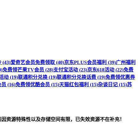
(43)
爱奇艺会员免费领取 (40)
京东PLUS会员福利 (39)
广州福利
)
免费领芒果TV会员 (28)
支付宝活动 (23)
京东618活动 (22)
免费
 (19)
联通积分兑换 (19)
联通积分兑换话费 (19)
免费领优惠券
 (16)
免费领优酷会员 (15)
天猫红包福利 (15)
杂谈日记 (15)
苏
om）删除！另因资源特殊性以及存储空间有限，已失效资源不在补充！