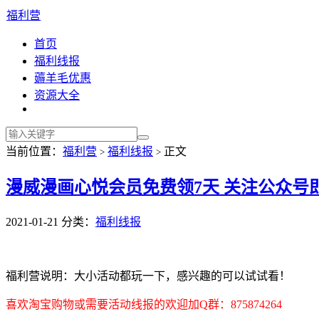
福利营
首页
福利线报
薅羊毛优惠
资源大全
当前位置：
福利营
福利线报
正文
>
>
漫威漫画心悦会员免费领7天 关注公众号
2021-01-21
分类：
福利线报
福利营说明：大小活动都玩一下，感兴趣的可以试试看！
喜欢淘宝购物或需要活动线报的欢迎加Q群：875874264