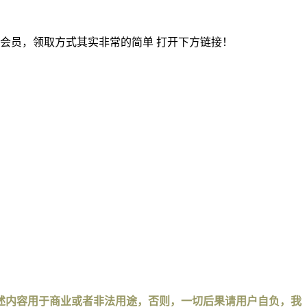
换会员，领取方式其实非常的简单 打开下方链接！
述内容用于商业或者非法用途，否则，一切后果请用户自负，我