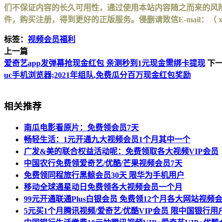
们不保证内容的长久可用性，通过使用本站内容随之而来的风险
件，购买注册，得到更好的正版服务。侵删请致信E-mail：（ xinhuax
标签：
视频会员福利
上一篇
爱奇艺app发弹幕抢现金红包 亲测秒到1元现金需绑卡提现
下
uc手机浏览器;2021年组队,免费瓜分百万现金红包奖励
相关推荐
南瓜电影看原片：免费领会员7天
畅轻生活：1元开通九大视频会员1个月其中一个
广发&美的联合权益活动呢：免费领取各大视频VIP会员
中国农行免费领爱奇艺/优酷/芒果视频会员7天
免费领同程旅行黑鲸会员30天 限华为手机用户
移动全球通星动日免费领各大视频会员一个月
99元开通联通Plus白银会员 免费领12个月各大网站视频
5元买1个月腾讯视频/爱奇艺/优酷VIP会员 限中国银行用