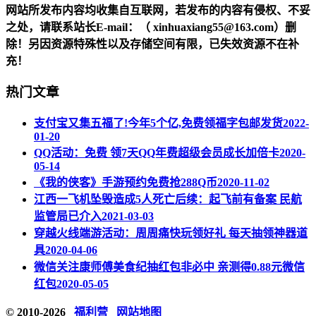
网站所发布内容均收集自互联网，若发布的内容有侵权、不妥
之处，请联系站长
E-mail
：（ xinhuaxiang55@163.com）删
除！另因资源特殊性以及存储空间有限，已失效资源不在补
充！
热门文章
支付宝又集五福了!今年5个亿,免费领福字包邮发货
2022-
01-20
QQ活动：免费 领7天QQ年费超级会员成长加倍卡
2020-
05-14
《我的侠客》手游预约免费抢288Q币
2020-11-02
江西一飞机坠毁造成5人死亡后续：起飞前有备案 民航
监管局已介入
2021-03-03
穿越火线端游活动：周周痛快玩领好礼 每天抽领神器道
具
2020-04-06
微信关注康师傅美食纪抽红包非必中 亲测得0.88元微信
红包
2020-05-05
© 2010-2026
福利营
网站地图