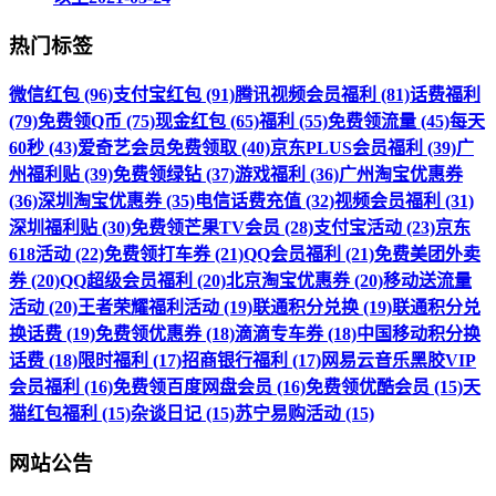
热门标签
微信红包 (96)
支付宝红包 (91)
腾讯视频会员福利 (81)
话费福利
(79)
免费领Q币 (75)
现金红包 (65)
福利 (55)
免费领流量 (45)
每天
60秒 (43)
爱奇艺会员免费领取 (40)
京东PLUS会员福利 (39)
广
州福利贴 (39)
免费领绿钻 (37)
游戏福利 (36)
广州淘宝优惠券
(36)
深圳淘宝优惠券 (35)
电信话费充值 (32)
视频会员福利 (31)
深圳福利贴 (30)
免费领芒果TV会员 (28)
支付宝活动 (23)
京东
618活动 (22)
免费领打车券 (21)
QQ会员福利 (21)
免费美团外卖
券 (20)
QQ超级会员福利 (20)
北京淘宝优惠券 (20)
移动送流量
活动 (20)
王者荣耀福利活动 (19)
联通积分兑换 (19)
联通积分兑
换话费 (19)
免费领优惠券 (18)
滴滴专车券 (18)
中国移动积分换
话费 (18)
限时福利 (17)
招商银行福利 (17)
网易云音乐黑胶VIP
会员福利 (16)
免费领百度网盘会员 (16)
免费领优酷会员 (15)
天
猫红包福利 (15)
杂谈日记 (15)
苏宁易购活动 (15)
网站公告