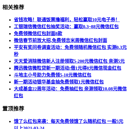
相关推荐
省钱攻略！联通饭票撸福利，轻松赢取10元电子券！
工银瑞信微信红包抽奖活动：赢取0.3~88元微信红包
免费领微信红包封面8款
微信春节前放大招,免费领吉米周微信红包封面
平安有奖问卷调查活动：免费领随机微信红包 实测0.3元
秒
天天爱消除微信新人注册领取5-200元微信红包 亲测5元
腾迅微信微粒贷新一期活动:借1元得8元微信现金红包
斗地主小号助力免费领5-10元微信红包
新一期活动银华基金抽免费领取1元微信红包
大成基金22周年活动：免费抽红包 亲测领取10.08元微信
红包
置顶推荐
饿了么红包来袭：每天免费领饿了么随机红包 一般5元
以上
2021-03-24