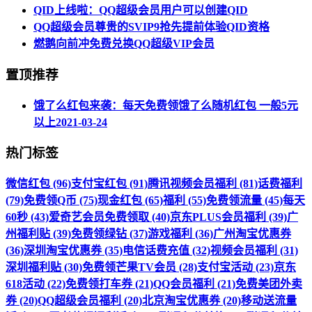
QID上线啦：QQ超级会员用户可以创建QID
QQ超级会员尊贵的SVIP9抢先提前体验QID资格
燃鹅向前冲免费兑换QQ超级VIP会员
置顶推荐
饿了么红包来袭：每天免费领饿了么随机红包 一般5元
以上
2021-03-24
热门标签
微信红包 (96)
支付宝红包 (91)
腾讯视频会员福利 (81)
话费福利
(79)
免费领Q币 (75)
现金红包 (65)
福利 (55)
免费领流量 (45)
每天
60秒 (43)
爱奇艺会员免费领取 (40)
京东PLUS会员福利 (39)
广
州福利贴 (39)
免费领绿钻 (37)
游戏福利 (36)
广州淘宝优惠券
(36)
深圳淘宝优惠券 (35)
电信话费充值 (32)
视频会员福利 (31)
深圳福利贴 (30)
免费领芒果TV会员 (28)
支付宝活动 (23)
京东
618活动 (22)
免费领打车券 (21)
QQ会员福利 (21)
免费美团外卖
券 (20)
QQ超级会员福利 (20)
北京淘宝优惠券 (20)
移动送流量