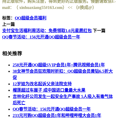
持正版软件，购买注册，得到更好的正版服务。侵删请致信E-
mail：（ xinhuaxiang55#163.com） << （#换成@）
标签：
QQ超级会员福利
上一篇
支付宝生活福利周活动：免费领取1.6元星愿红包
下一篇
QQ春节活动：156元开通QQ超级会员一年
相关推荐
258元开通QQ超级SVIP会员1年+腾讯视频会员1年
38女神节会员狂欢限时折扣：QQ超级会员黄钻6.5折大
促
12岁娃为改名起诉父亲法院支持
榴莲超过车厘子 成中国进口量最大水果
吉林化纤公司发生一起安全生产事故 5人吸入有毒气体
后死亡
QQ春节活动：156元开通QQ超级会员一年
233元可购QQ超级会员1年和哔哩哔哩大会员1年