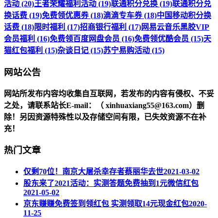
活动 (20)
王者荣耀福利活动 (19)
联通积分兑换 (19)
联通积分兑
换话费 (19)
免费领优惠券 (18)
滴滴专车券 (18)
中国移动积分换
话费 (18)
限时福利 (17)
招商银行福利 (17)
网易云音乐黑胶VIP
会员福利 (16)
免费领百度网盘会员 (16)
免费领优酷会员 (15)
天
猫红包福利 (15)
杂谈日记 (15)
苏宁易购活动 (15)
网站公告
网站所发布内容均收集自互联网，若发布的内容有侵权、不妥
之处，请联系站长
E-mail
：（ xinhuaxiang55@163.com）删
除！另因资源特殊性以及存储空间有限，已失效资源不在补
充！
热门文章
仅剩70位！南京大屠杀幸存者蔡丽华去世
2021-03-02
股东来了2021活动：实测答题免费抽到1元微信红包
2021-05-02
京东赚赚免费签到领红包 实测领取14元现金红包
2020-
11-25