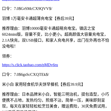
口令：7.0$GrSMcCX9QVV$/
羽博 1万毫安卡通超薄充电宝【券后39元】
推荐理由：羽博10000毫安卡通超萌充电宝。镇店之宝
6024mini版，容量不变，比小更小。超高颜值大容量充电宝，
2.1A快充，双USB接口，和家人充电共享，出门在外再也不怕
没电啦！
领券：
https://s.click.taobao.com/pMDv6ru
口令：7.0$6gsScCXQTEk$/
米小白 家用轻食机华夫饼早餐机【券后39.9元】
推荐理由：日本品牌米小白，智能三明治机，提包造型，小巧
便携不占地，发热均匀，煎烙不沾，简单一压，美味即刻呈
现，每天在家轻轻松松烹饪美食，赠运费险，30天免费试用，