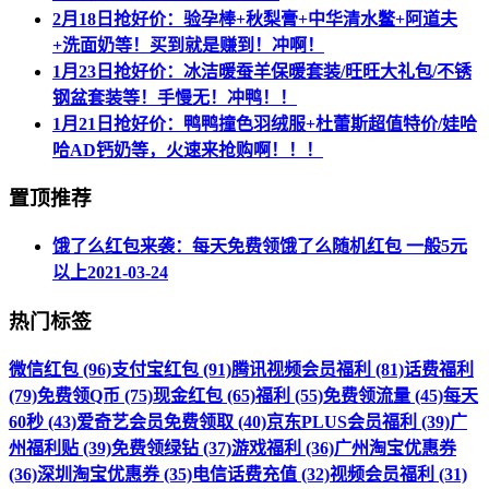
2月18日抢好价：验孕棒+秋梨膏+中华清水鳖+阿道夫
+洗面奶等！买到就是赚到！冲啊！
1月23日抢好价：冰洁暖蚕羊保暖套装/旺旺大礼包/不锈
钢盆套装等！手慢无！冲鸭！！
1月21日抢好价：鸭鸭撞色羽绒服+杜蕾斯超值特价/娃哈
哈AD钙奶等，火速来抢购啊！！！
置顶推荐
饿了么红包来袭：每天免费领饿了么随机红包 一般5元
以上
2021-03-24
热门标签
微信红包 (96)
支付宝红包 (91)
腾讯视频会员福利 (81)
话费福利
(79)
免费领Q币 (75)
现金红包 (65)
福利 (55)
免费领流量 (45)
每天
60秒 (43)
爱奇艺会员免费领取 (40)
京东PLUS会员福利 (39)
广
州福利贴 (39)
免费领绿钻 (37)
游戏福利 (36)
广州淘宝优惠券
(36)
深圳淘宝优惠券 (35)
电信话费充值 (32)
视频会员福利 (31)