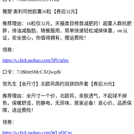
雅塑 奥利司他胶囊16粒【券后32元】
推荐理由：16粒仅32元，天猫类目榜首减肥药！超重人群抗肥
胖，排油减脂肪，随餐服用，简单快速轻松减掉体重，otc认
证，安全放心，你值得拥有，赠运费险！
领券：
https://s.click.taobao.com/5PUu6ru
口令：7.0$0mSMcCXQwpi$/
觉先生【全尺寸】北欧风简约双拼四件套【券后39元】
推荐理由：全尺寸一个价，北欧风，亲肤透气，不起球不掉
色，保暖舒适，防静电，无异味，居家必备！良心价，品质保
障，送运费险！
领券：
https://s.click.taobao.com/WLpDCru