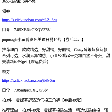
365天质保只换不修！
领券：
https://s.click.taobao.com/cLZu6ru
口令：7.0$XB6tcCXQV27$/
popmagic小黄鸭彩色美瞳日抛10片【券后44元】
推荐理由：款款精选，好甜鸭，好酷鸭，Crazy醉等超多新款
系列可选，水润无异物感，小直径看起来更加自然不夸张，甜
美清新轻松get【赠运费险】
领券：
https://s.click.taobao.com/jb8v6ru
口令：7.0$mtpicCXQgvS$/
拍3件！曼妮芬舒适透气棉三角裤【券后49元】
推荐理由：拍3件49元，曼妮芬棉质生活，精选优质纯棉，轻