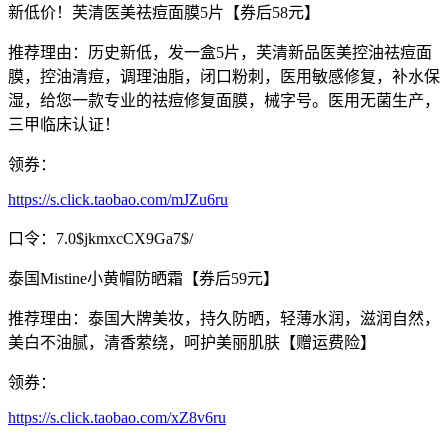
新低价！芙清医美祛痘面膜5片【券后58元】
推荐理由：历史新低，发一盒5片，芙清新品医美控油祛痘面
膜，控油清痘，调理油脂，闭口粉刺，医用敏感修复，补水保
湿，给您一款专业的祛痘修复面膜，械字号。医用无菌生产，
三甲临床认证！
领券：
https://s.click.taobao.com/mJZu6ru
口令：7.0$jkmxcCX9Ga7$/
泰国Mistine小黄帽防晒霜【券后59元】
推荐理由：泰国大牌美妆，持久防晒，轻薄水润，滋润自然，
美白不油腻，清香萦绕，呵护美丽肌肤【赠运费险】
领券：
https://s.click.taobao.com/xZ8v6ru