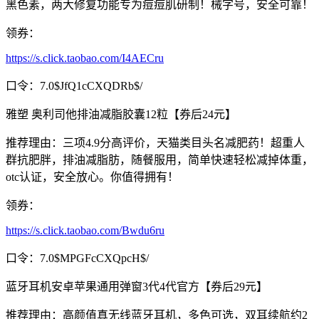
黑色素，两大修复功能专为痘痘肌研制！械字号，安全可靠！
领券：
https://s.click.taobao.com/I4AECru
口令：7.0$JfQ1cCXQDRb$/
雅塑 奥利司他排油减脂胶囊12粒【券后24元】
推荐理由：三项4.9分高评价，天猫类目头名减肥药！超重人
群抗肥胖，排油减脂肪，随餐服用，简单快速轻松减掉体重，
otc认证，安全放心。你值得拥有！
领券：
https://s.click.taobao.com/Bwdu6ru
口令：7.0$MPGFcCXQpcH$/
蓝牙耳机安卓苹果通用弹窗3代4代官方【券后29元】
推荐理由：高颜值真无线蓝牙耳机，多色可选，双耳续航约2