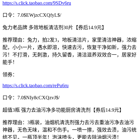
https://s.click.taobao.com/9SDv6ru
口令：7.0$EWjzcCXQfyL$/
兔力老品牌 多效地板清洁剂30片【券后14.9元】
推荐理由：兔力，拍2发3，地板清洁片，家里清洁神器，浓缩
配，小小一片，遇水即溶，快速去污，恢复干净如新，强力去
污！不打滑，无刺激，持久留香，清洁滋养双效合一，居家好
能手！
领券：
https://s.click.taobao.com/rePu6ru
口令：7.0$NIy8cCXQzvJ$/
超值3瓶 强力去油污净多功能厨房清洗剂【券后14.9元】
推荐理由：3瓶装，油烟机清洗剂强力去污去重油污净去油污
神器，无色无味，温和不伤手。一喷一擦，强效去渍，油污统
统不见，一瓶顶半年！泡沫喷头，更能去除油烟污渍！