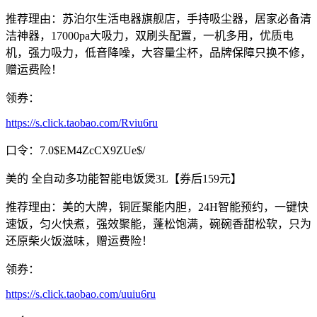
推荐理由：苏泊尔生活电器旗舰店，手持吸尘器，居家必备清
洁神器，17000pa大吸力，双刷头配置，一机多用，优质电
机，强力吸力，低音降噪，大容量尘杯，品牌保障只换不修，
赠运费险！
领券：
https://s.click.taobao.com/Rviu6ru
口令：7.0$EM4ZcCX9ZUe$/
美的 全自动多功能智能电饭煲3L【券后159元】
推荐理由：美的大牌，铜匠聚能内胆，24H智能预约，一键快
速饭，匀火快煮，强效聚能，蓬松饱满，碗碗香甜松软，只为
还原柴火饭滋味，赠运费险！
领券：
https://s.click.taobao.com/uuiu6ru