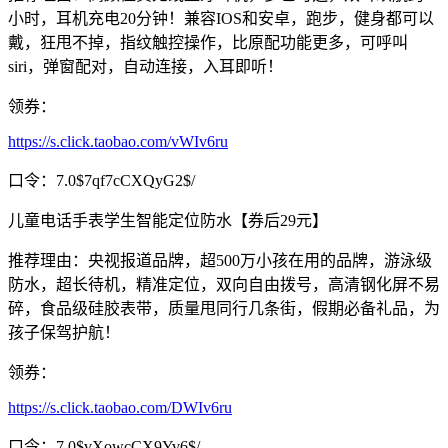
小时，耳机充电20分钟！兼容IOS和安卓，跑步，健身都可以
戴，狂甩不掉，指纹触控操作，比原配功能更多，可呼叫
siri，弹窗配对，自动连接，入耳即听！
领券：
https://s.click.taobao.com/vWIv6ru
口令：7.0$7qf7cCXQyG2$/
儿童电话手表学生智能定位防水【券后29元】
推荐理由：央视报道品牌，超500万小孩在用的品牌，游泳级
防水，超长待机，精准定位，双向自由拨号，高清钢化屏不易
碎，食品级硅胶表带，质量甩同行几条街，假期必备礼品，为
孩子保驾护航！
领券：
https://s.click.taobao.com/DWIv6ru
口令：7.0$vXowcCX9Yv6$/