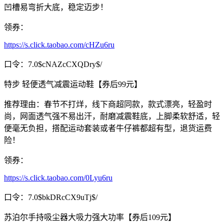
凹槽易弯折大底，稳定迈步！
领券：
https://s.click.taobao.com/cHZu6ru
口令：7.0$cNAZcCXQDry$/
特步 轻便透气减震运动鞋【券后99元】
推荐理由：春节不打烊，线下商超同款，款式漂亮，轻盈时
尚，网面透气强不易出汗，耐磨减震鞋底，上脚柔软舒适，轻
便毫无负担，搭配运动套装或者牛仔裤都超有型，退货运费
险！
领券：
https://s.click.taobao.com/0Lyu6ru
口令：7.0$bkDRcCX9uTj$/
苏泊尔手持吸尘器大吸力强大功率【券后109元】