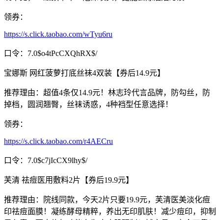
领券：
https://s.click.taobao.com/wTyu6ru
口令：7.0$o4tPcCXQhRX$/
宝娜斯 网红菠萝打底丝袜4双装【券后14.9元】
推荐理由：超值4条仅14.9元！林志玲代言品牌，防勾丝，防
掉档，圆润翘臀，丝袜诱惑，4种裆型任意选择！
领券：
https://s.click.taobao.com/r4AECru
口令：7.0$c7jIcCX9lhy$/
芙清 祛痘医用敷料2片【券后19.9元】
推荐理由：院线同款，今天2片只要19.9元，芙清医美淡化痘
印祛痘面膜！凝练酵母精粹，养出无印肌肤！减少痘印，抑制