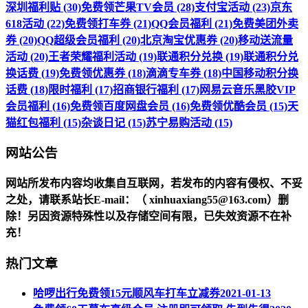
深圳福利贴 (30)
免费领芒果TV会员 (28)
支付宝活动 (23)
京东
618活动 (22)
免费领打车券 (21)
QQ会员福利 (21)
免费美团外卖
券 (20)
QQ超级会员福利 (20)
北京淘宝优惠券 (20)
移动送流量
活动 (20)
王者荣耀福利活动 (19)
联通积分兑换 (19)
联通积分兑
换话费 (19)
免费领优惠券 (18)
滴滴专车券 (18)
中国移动积分换
话费 (18)
限时福利 (17)
招商银行福利 (17)
网易云音乐黑胶VIP
会员福利 (16)
免费领百度网盘会员 (16)
免费领优酷会员 (15)
天
猫红包福利 (15)
杂谈日记 (15)
苏宁易购活动 (15)
网站公告
网站所发布内容均收集自互联网，若发布的内容有侵权、不妥
之处，请联系站长
E-mail
：（ xinhuaxiang55@163.com）删
除！另因资源特殊性以及存储空间有限，已失效资源不在补
充！
热门文章
哈啰出行免费领15元顺风车打车立减券
2021-01-13