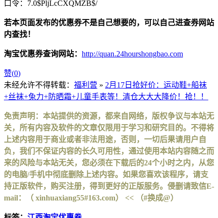
口令：7.0$PljLcCXQMZB$/
若本页面发布的优惠券不是自己想要的，可以自己进查券网站
内查找！
淘宝优惠券查询网站：
http://quan.24hourshongbao.com
赞(
0
)
未经允许不得转载：
福利营
»
2月17日抢好价：运动鞋+船袜
+丝袜+兔力+防晒霜+儿童手表等！清仓大大大降价！抢！！
免责声明：本站提供的资源，都来自网络，版权争议与本站无
关，所有内容及软件的文章仅限用于学习和研究目的。不得将
上述内容用于商业或者非法用途，否则，一切后果请用户自
负，我们不保证内容的长久可用性，通过使用本站内容随之而
来的风险与本站无关，您必须在下载后的24个小时之内，从您
的电脑/手机中彻底删除上述内容。如果您喜欢该程序，请支
持正版软件，购买注册，得到更好的正版服务。侵删请致信E-
mail：（ xinhuaxiang55#163.com） << （#换成@）
标签：
江西淘宝优惠券