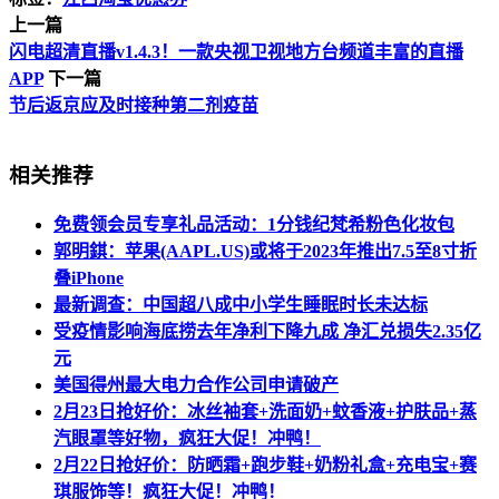
上一篇
闪电超清直播v1.4.3！一款央视卫视地方台频道丰富的直播
APP
下一篇
节后返京应及时接种第二剂疫苗
相关推荐
免费领会员专享礼品活动：1分钱纪梵希粉色化妆包
郭明錤：苹果(AAPL.US)或将于2023年推出7.5至8寸折
叠iPhone
最新调查：中国超八成中小学生睡眠时长未达标
受疫情影响海底捞去年净利下降九成 净汇兑损失2.35亿
元
美国得州最大电力合作公司申请破产
2月23日抢好价：冰丝袖套+洗面奶+蚊香液+护肤品+蒸
汽眼罩等好物，疯狂大促！冲鸭！
2月22日抢好价：防晒霜+跑步鞋+奶粉礼盒+充电宝+赛
琪服饰等！疯狂大促！冲鸭！