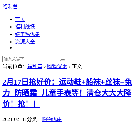
福利营
首页
福利线报
薅羊毛优惠
资源大全
当前位置：
福利营
购物优惠
正文
>
>
2月17日抢好价：运动鞋+船袜+丝袜+兔
力+防晒霜+儿童手表等！清仓大大大降
价！抢！！
2021-02-18
分类：
购物优惠