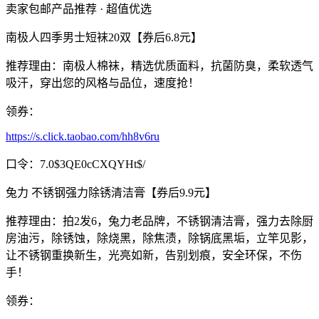
卖家包邮产品推荐 · 超值优选
南极人四季男士短袜20双【券后6.8元】
推荐理由：南极人棉袜，精选优质面料，抗菌防臭，柔软透气
吸汗，穿出您的风格与品位，速度抢！
领券：
https://s.click.taobao.com/hh8v6ru
口令：7.0$3QE0cCXQYHt$/
兔力 不锈钢强力除锈清洁膏【券后9.9元】
推荐理由：拍2发6，兔力老品牌，不锈钢清洁膏，强力去除厨
房油污，除锈蚀，除烧黑，除焦渍，除锅底黑垢，立竿见影，
让不锈钢重换新生，光亮如新，告别划痕，安全环保，不伤
手！
领券：