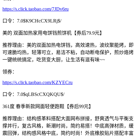
https://s.click.taobao.com/7JDv6ru
口令：7.0$K9CHcCX9LRj$/
美的 双面加热家用电饼铛煎饼机【券后79.9元】
推荐理由：美的双面加热电饼铛，高效速热，波纹聚能烤，即
可速脆均热，轻薄可立，易洁不粘，自动断电保护，煎炒烙烤
一键统统搞定，吃货变大厨，让生活有滋有味~~
领券：
https://s.click.taobao.com/KZYECru
口令：7.0$qLBScCXQKQU$/
361度 春季新款网面轻便跑鞋【券后99元】
推荐理由：结构感革料搭配大面网布拼接，舒爽透气与平衡支
撑并行，复古风格，新潮时尚，简约易搭！中底高弹材质，缓
震回弹，结构感风格中底，简约时尚！外底橡胶贴片搭配丰富