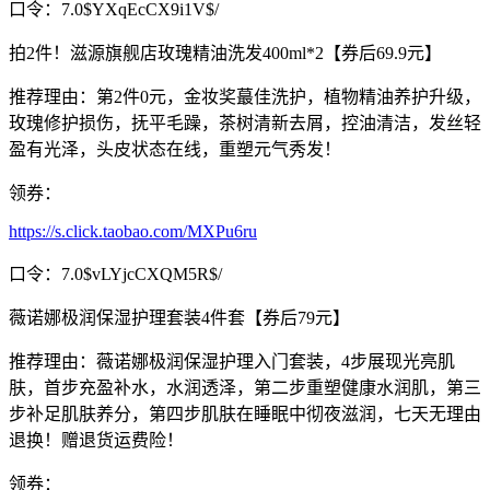
口令：7.0$YXqEcCX9i1V$/
拍2件！滋源旗舰店玫瑰精油洗发400ml*2【券后69.9元】
推荐理由：第2件0元，金妆奖蕞佳洗护，植物精油养护升级，
玫瑰修护损伤，抚平毛躁，茶树清新去屑，控油清洁，发丝轻
盈有光泽，头皮状态在线，重塑元气秀发！
领券：
https://s.click.taobao.com/MXPu6ru
口令：7.0$vLYjcCXQM5R$/
薇诺娜极润保湿护理套装4件套【券后79元】
推荐理由：薇诺娜极润保湿护理入门套装，4步展现光亮肌
肤，首步充盈补水，水润透泽，第二步重塑健康水润肌，第三
步补足肌肤养分，第四步肌肤在睡眠中彻夜滋润，七天无理由
退换！赠退货运费险！
领券：