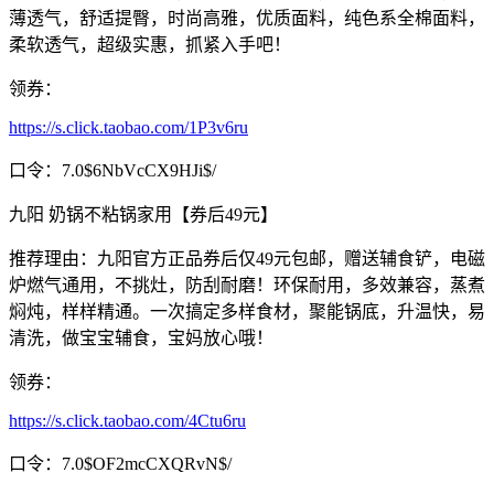
薄透气，舒适提臀，时尚高雅，优质面料，纯色系全棉面料，
柔软透气，超级实惠，抓紧入手吧！
领券：
https://s.click.taobao.com/1P3v6ru
口令：7.0$6NbVcCX9HJi$/
九阳 奶锅不粘锅家用【券后49元】
推荐理由：九阳官方正品券后仅49元包邮，赠送辅食铲，电磁
炉燃气通用，不挑灶，防刮耐磨！环保耐用，多效兼容，蒸煮
焖炖，样样精通。一次搞定多样食材，聚能锅底，升温快，易
清洗，做宝宝辅食，宝妈放心哦！
领券：
https://s.click.taobao.com/4Ctu6ru
口令：7.0$OF2mcCXQRvN$/