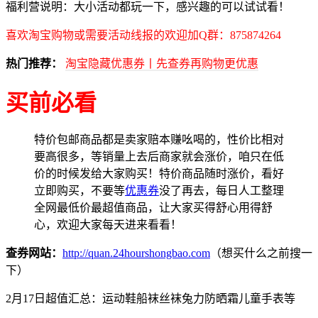
福利营说明：大小活动都玩一下，感兴趣的可以试试看！
喜欢淘宝购物或需要活动线报的欢迎加Q群：875874264
热门推荐：
淘宝隐藏优惠券丨先查券再购物更优惠
买前必看
特价包邮商品都是卖家赔本赚吆喝的，性价比相对
要高很多，等销量上去后商家就会涨价，咱只在低
价的时候发给大家购买！特价商品随时涨价，看好
立即购买，不要等
优惠券
没了再去，每日人工整理
全网最低价最超值商品，让大家买得舒心用得舒
心，欢迎大家每天进来看看！
查券网站：
http://quan.24hourshongbao.com
（想买什么之前搜一
下）
2月17日超值汇总：运动鞋船袜丝袜兔力防晒霜儿童手表等