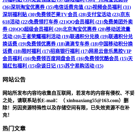
(36)
深圳淘宝优惠券 (35)
电信话费充值 (32)
视频会员福利 (31)
深圳福利贴 (30)
免费领芒果TV会员 (28)
支付宝活动 (23)
京东
618活动 (22)
免费领打车券 (21)
QQ会员福利 (21)
免费美团外卖
券 (20)
QQ超级会员福利 (20)
北京淘宝优惠券 (20)
移动送流量
活动 (20)
王者荣耀福利活动 (19)
联通积分兑换 (19)
联通积分兑
换话费 (19)
免费领优惠券 (18)
滴滴专车券 (18)
中国移动积分换
话费 (18)
限时福利 (17)
招商银行福利 (17)
网易云音乐黑胶VIP
会员福利 (16)
免费领百度网盘会员 (16)
免费领优酷会员 (15)
天
猫红包福利 (15)
杂谈日记 (15)
苏宁易购活动 (15)
网站公告
网站所发布内容均收集自互联网，若发布的内容有侵权、不妥
之处，请联系站长
E-mail
：（ xinhuaxiang55@163.com）删
除！另因资源特殊性以及存储空间有限，已失效资源不在补
充！
热门文章