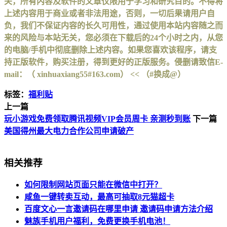
关，所有内容及软件的文章仅限用于学习和研究目的。不得将
上述内容用于商业或者非法用途，否则，一切后果请用户自
负，我们不保证内容的长久可用性，通过使用本站内容随之而
来的风险与本站无关，您必须在下载后的24个小时之内，从您
的电脑/手机中彻底删除上述内容。如果您喜欢该程序，请支
持正版软件，购买注册，得到更好的正版服务。侵删请致信E-
mail：（ xinhuaxiang55#163.com） << （#换成@）
标签：
福利贴
上一篇
玩小游戏免费领取腾讯视频VIP会员周卡 亲测秒到账
下一篇
美国得州最大电力合作公司申请破产
相关推荐
如何限制网站页面只能在微信中打开？
咸鱼一键转卖互动，最高可抽取8元猫超卡
百度文心一言邀请码在哪里申请 邀请码申请方法介绍
魅族手机用户福利，免费更换手机电池！