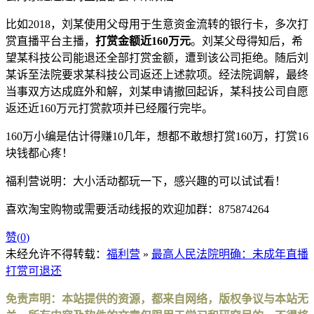
比如2018，刘某使用父母用于生意资金流转的银行卡，多次打
赏直播平台主播，
打赏金额近160万元
。刘某父母得知后，希
望某科技公司能退还全部打赏金额，遭到该公司拒绝。随后刘
某诉至法院要求某科技公司返还上述款项。经法院调解，最终
当事双方达成庭外和解，刘某申请撤回起诉，某科技公司自愿
返还近160万元打赏款项并已经履行完毕。
160万小编是估计得赚10几年，想都不敢想打赏160万，打赏16
块钱都心疼！
福利营说明：大小活动都玩一下，感兴趣的可以试试看！
喜欢淘宝购物或需要活动线报的欢迎加群：875874264
赞(
0
)
未经允许不得转载：
福利营
»
最高人民法院明确：未成年直播
打赏可退还
免责声明：本站提供的资源，都来自网络，版权争议与本站无