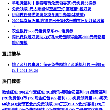
羊毛党福利丨银泰喵街免费领喜茶0元免费兑换券
免费领取0元太阳能仰望星空灯 需邀请5位好友
伊利做任务攒奶滴兑换冬奥手办等(冰敦敦)
2022年春运火车/高铁票已开售!这份购票日历赶紧收藏
→
农业银行3-50元话费京东49-5话费券
腾讯微保邀好友助力好礼!0元包邮得最高2000元宠物猫
粮和狗粮
置顶推荐
饿了么红包来袭：每天免费领饿了么随机红包 一般5元
以上
2021-03-24
热门标签
微信红包 (96)
支付宝红包 (91)
腾讯视频会员福利 (81)
话费福利
(79)
免费领Q币 (75)
现金红包 (65)
福利 (55)
免费领流量 (45)
每天
60秒 (43)
爱奇艺会员免费领取 (40)
京东PLUS会员福利 (39)
广
州福利贴 (39)
免费领绿钻 (37)
游戏福利 (36)
广州淘宝优惠券