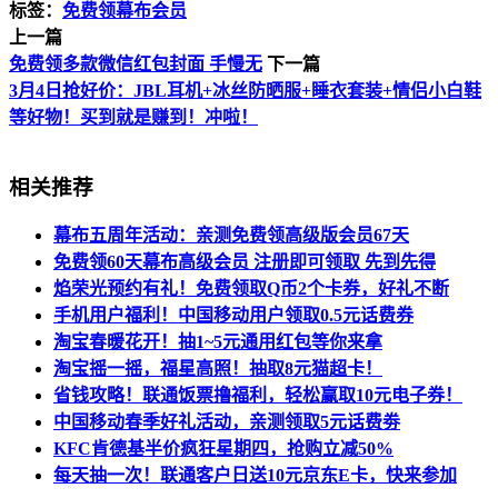
标签：
免费领幕布会员
上一篇
免费领多款微信红包封面 手慢无
下一篇
3月4日抢好价：JBL耳机+冰丝防晒服+睡衣套装+情侣小白鞋
等好物！买到就是赚到！冲啦！
相关推荐
幕布五周年活动：亲测免费领高级版会员67天
免费领60天幕布高级会员 注册即可领取 先到先得
焰荣光预约有礼！免费领取Q币2个卡券，好礼不断
手机用户福利！中国移动用户领取0.5元话费券
淘宝春暖花开！抽1~5元通用红包等你来拿
淘宝摇一摇，福星高照！抽取8元猫超卡！
省钱攻略！联通饭票撸福利，轻松赢取10元电子券！
中国移动春季好礼活动，亲测领取5元话费劵
KFC肯德基半价疯狂星期四，抢购立减50%
每天抽一次！联通客户日送10元京东E卡，快来参加