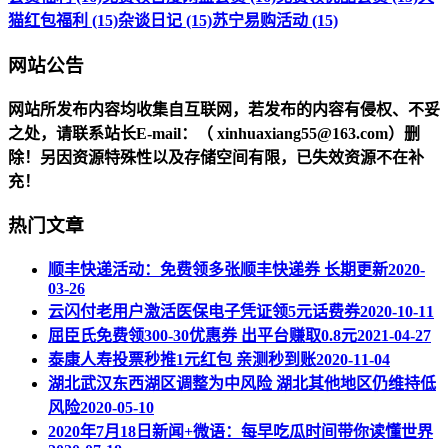
猫红包福利 (15)
杂谈日记 (15)
苏宁易购活动 (15)
网站公告
网站所发布内容均收集自互联网，若发布的内容有侵权、不妥
之处，请联系站长
E-mail
：（ xinhuaxiang55@163.com）删
除！另因资源特殊性以及存储空间有限，已失效资源不在补
充！
热门文章
顺丰快递活动：免费领多张顺丰快递券 长期更新
2020-
03-26
云闪付老用户激活医保电子凭证领5元话费券
2020-10-11
屈臣氏免费领300-30优惠券 出平台赚取0.8元
2021-04-27
泰康人寿投票秒推1元红包 亲测秒到账
2020-11-04
湖北武汉东西湖区调整为中风险 湖北其他地区仍维持低
风险
2020-05-10
2020年7月18日新闻+微语：每早吃瓜时间带你读懂世界