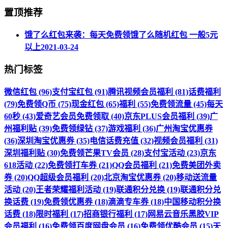
置顶推荐
饿了么红包来袭：每天免费领饿了么随机红包 一般5元
以上
2021-03-24
热门标签
微信红包 (96)
支付宝红包 (91)
腾讯视频会员福利 (81)
话费福利
(79)
免费领Q币 (75)
现金红包 (65)
福利 (55)
免费领流量 (45)
每天
60秒 (43)
爱奇艺会员免费领取 (40)
京东PLUS会员福利 (39)
广
州福利贴 (39)
免费领绿钻 (37)
游戏福利 (36)
广州淘宝优惠券
(36)
深圳淘宝优惠券 (35)
电信话费充值 (32)
视频会员福利 (31)
深圳福利贴 (30)
免费领芒果TV会员 (28)
支付宝活动 (23)
京东
618活动 (22)
免费领打车券 (21)
QQ会员福利 (21)
免费美团外卖
券 (20)
QQ超级会员福利 (20)
北京淘宝优惠券 (20)
移动送流量
活动 (20)
王者荣耀福利活动 (19)
联通积分兑换 (19)
联通积分兑
换话费 (19)
免费领优惠券 (18)
滴滴专车券 (18)
中国移动积分换
话费 (18)
限时福利 (17)
招商银行福利 (17)
网易云音乐黑胶VIP
会员福利 (16)
免费领百度网盘会员 (16)
免费领优酷会员 (15)
天