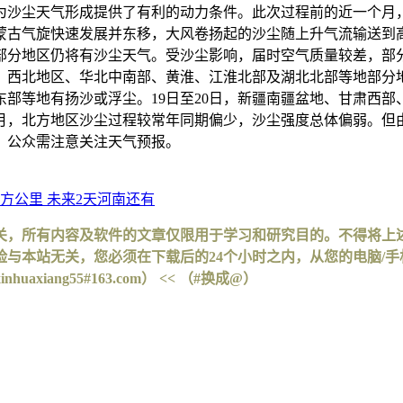
为沙尘天气形成提供了有利的动力条件。此次过程前的近一个月，
蒙古气旋快速发展并东移，大风卷扬起的沙尘随上升气流输送到
部分地区仍将有沙尘天气。受沙尘影响，届时空气质量较差，部
，西北地区、华北中南部、黄淮、江淮北部及湖北北部等地部分
东部等地有扬沙或浮尘。19日至20日，新疆南疆盆地、甘肃西
5月，北方地区沙尘过程较常年同期偏少，沙尘强度总体偏弱。但
，公众需注意关注天气预报。
方公里 未来2天河南还有
关，所有内容及软件的文章仅限用于学习和研究目的。不得将上
与本站无关，您必须在下载后的24个小时之内，从您的电脑/
iang55#163.com） << （#换成@）