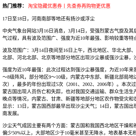
热门推荐：
淘宝隐藏优惠券丨先查券再购物更优惠
17日至18日，河南南部等地还有扬沙或浮尘
中央气象台网站3月16日消息，3月14日，受强烈蒙古气旋及
气过程，具有波及范围广、强度为近10年最强、影响较重等特
波及范围广：3月14日夜间至16日上午，西北地区、华北大
北部、河北北部、北京等地部分地区出现沙尘暴或强沙尘暴，沙
强度为近10年最强：此次过程达到强沙尘暴强度，为近10年来
～8级阵风，部分地区9～10级，内蒙古中东部、新疆北部局地达11
次），最多的年份出现过5次（2001、2002、2006年）。本
蒙古国出现人员伤亡和失踪，也对我国交通运输、群众生活生
晚点等情况，内蒙古、甘肃、新疆等地部分地区农作物受灾和
显示：13日，蒙古国西部最早出现沙尘天气；14日，蒙古国
南发展。
沙尘天气成因主要有两个方面：蒙古国和我国西北地区干燥和
偏少50%以上，大部地区少于10毫米甚至无降水，地表基本