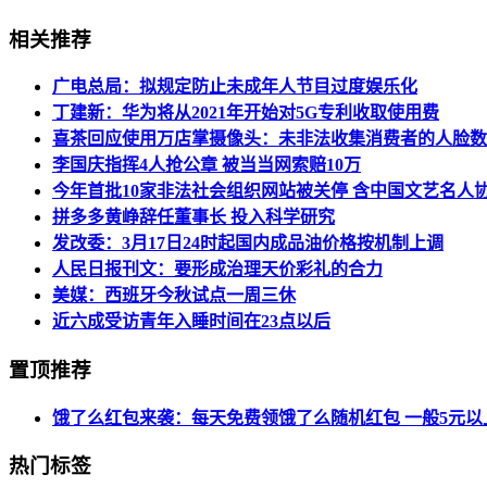
相关推荐
广电总局：拟规定防止未成年人节目过度娱乐化
丁建新：华为将从2021年开始对5G专利收取使用费
喜茶回应使用万店掌摄像头：未非法收集消费者的人脸数
李国庆指挥4人抢公章 被当当网索赔10万
今年首批10家非法社会组织网站被关停 含中国文艺名人
拼多多黄峥辞任董事长 投入科学研究
发改委：3月17日24时起国内成品油价格按机制上调
人民日报刊文：要形成治理天价彩礼的合力
美媒：西班牙今秋试点一周三休
近六成受访青年入睡时间在23点以后
置顶推荐
饿了么红包来袭：每天免费领饿了么随机红包 一般5元以
热门标签