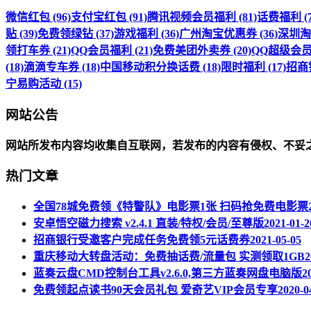
微信红包 (96)
支付宝红包 (91)
腾讯视频会员福利 (81)
话费福利 (7
贴 (39)
免费领绿钻 (37)
游戏福利 (36)
广州淘宝优惠券 (36)
深圳淘宝
领打车券 (21)
QQ会员福利 (21)
免费美团外卖券 (20)
QQ超级会员福
(18)
滴滴专车券 (18)
中国移动积分换话费 (18)
限时福利 (17)
招商银
宁易购活动 (15)
网站公告
网站所发布内容均收集自互联网，若发布的内容有侵权、不妥
热门文章
全国78城免费领《特警队》电影票1张 扫码抢免费电影票
安卓悟空磁力搜索 v2.4.1 直装/特权/会员/至尊版
2021-01-2
招商银行受邀客户完成任务免费领5元话费券
2021-05-05
重庆移动大转盘活动：免费抽话费/流量包 实测领取1GB
2
蓝奏云盘CMD控制台工具v2.6.0,第三方蓝奏网盘电脑版
2
免费领起点读书90天会员礼包 爱奇艺VIP会员专享
2020-0