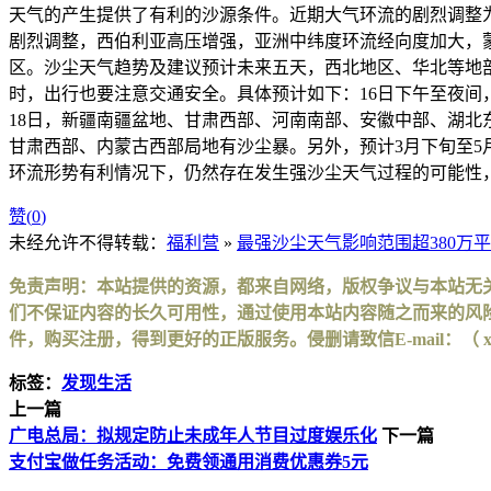
天气的产生提供了有利的沙源条件。近期大气环流的剧烈调整
剧烈调整，西伯利亚高压增强，亚洲中纬度环流经向度加大，
区。沙尘天气趋势及建议预计未来五天，西北地区、华北等地
时，出行也要注意交通安全。具体预计如下：16日下午至夜间
18日，新疆南疆盆地、甘肃西部、河南南部、安徽中部、湖北
甘肃西部、内蒙古西部局地有沙尘暴。另外，预计3月下旬至
环流形势有利情况下，仍然存在发生强沙尘天气过程的可能性
赞(
0
)
未经允许不得转载：
福利营
»
最强沙尘天气影响范围超380万平
免责声明：本站提供的资源，都来自网络，版权争议与本站无
们不保证内容的长久可用性，通过使用本站内容随之而来的风险
件，购买注册，得到更好的正版服务。侵删请致信E-mail：（ xinhuax
标签：
发现生活
上一篇
广电总局：拟规定防止未成年人节目过度娱乐化
下一篇
支付宝做任务活动：免费领通用消费优惠券5元