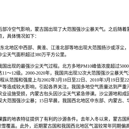
其后部冷空气影响，蒙古国出现了大范围强沙尘暴天气。之后随着
点，具体情况如下：
部、东北地区中西部、黄淮、江淮北部等地出现大范围扬沙或浮尘
尘天气面积超过380万平方公里。
我国出现的最强沙尘天气过程。北方多地PM10峰值浓度超过500
～12级。2000-2020年，我国共出现32次大范围强沙尘暴天气
次过程从范围和强度上与2002年3月18日至22日、2010年3月
产等造成较大影响，引起各界关注。我国多地空气质量达到严重
农业设施受损，内蒙古包头因沙尘天气紧急停课。沙尘源地和成
出现大范围强沙尘暴；15日早晨，我国西北地区中东部、内蒙古
裸露的地表特征提供了有利的沙源条件。去年入冬以来，蒙古国和
无积雪覆盖。此外，近期蒙古国和我国西北地区气温较常年同期偏