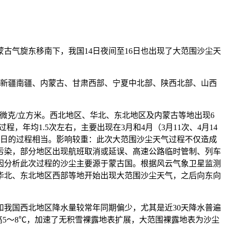
蒙古气旋东移南下，我国14日夜间至16日也出现了大范围沙尘天
，新疆南疆、内蒙古、甘肃西部、宁夏中北部、陕西北部、山西
0微克/立方米。西北地区、华北、东北地区及内蒙古等地出现6
过程，年均1.5次左右，主要出现在3月和4月（3月11次、4月14
19日至22日的过程相当。影响较重：此次大范围沙尘天气过程不仅造成
污染，部分地区出现航班取消或延误、高速公路临时管制、列车
因分析此次过程的沙尘主要源于蒙古国。根据风云气象卫星监测
、华北、东北地区西部等地开始出现大范围沙尘天气，之后向东向
我国西北地区降水量较常年同期偏少，尤其是近30天降水普遍
高5～8℃，加速了无积雪裸露地表扩展，大范围裸露地表为沙尘