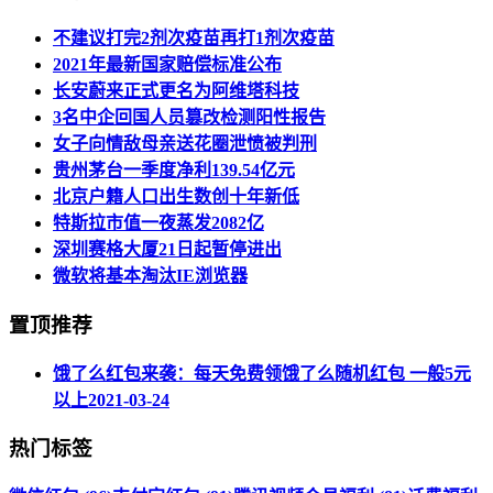
不建议打完2剂次疫苗再打1剂次疫苗
2021年最新国家赔偿标准公布
长安蔚来正式更名为阿维塔科技
3名中企回国人员篡改检测阳性报告
女子向情敌母亲送花圈泄愤被判刑
贵州茅台一季度净利139.54亿元
北京户籍人口出生数创十年新低
特斯拉市值一夜蒸发2082亿
深圳赛格大厦21日起暂停进出
微软将基本淘汰IE浏览器
置顶推荐
饿了么红包来袭：每天免费领饿了么随机红包 一般5元
以上
2021-03-24
热门标签