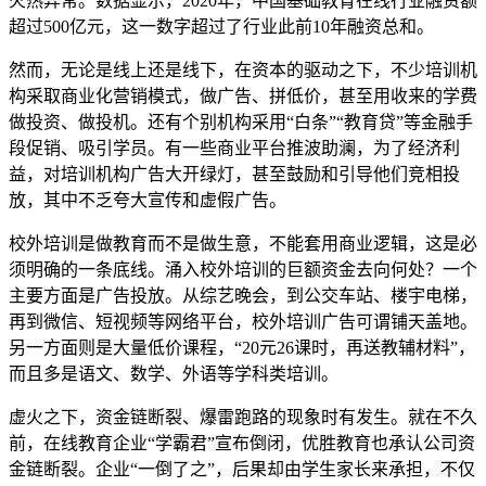
火热异常。数据显示，2020年，中国基础教育在线行业融资额
超过500亿元，这一数字超过了行业此前10年融资总和。
然而，无论是线上还是线下，在资本的驱动之下，不少培训机
构采取商业化营销模式，做广告、拼低价，甚至用收来的学费
做投资、做投机。还有个别机构采用“白条”“教育贷”等金融手
段促销、吸引学员。有一些商业平台推波助澜，为了经济利
益，对培训机构广告大开绿灯，甚至鼓励和引导他们竞相投
放，其中不乏夸大宣传和虚假广告。
校外培训是做教育而不是做生意，不能套用商业逻辑，这是必
须明确的一条底线。涌入校外培训的巨额资金去向何处？一个
主要方面是广告投放。从综艺晚会，到公交车站、楼宇电梯，
再到微信、短视频等网络平台，校外培训广告可谓铺天盖地。
另一方面则是大量低价课程，“20元26课时，再送教辅材料”，
而且多是语文、数学、外语等学科类培训。
虚火之下，资金链断裂、爆雷跑路的现象时有发生。就在不久
前，在线教育企业“学霸君”宣布倒闭，优胜教育也承认公司资
金链断裂。企业“一倒了之”，后果却由学生家长来承担，不仅