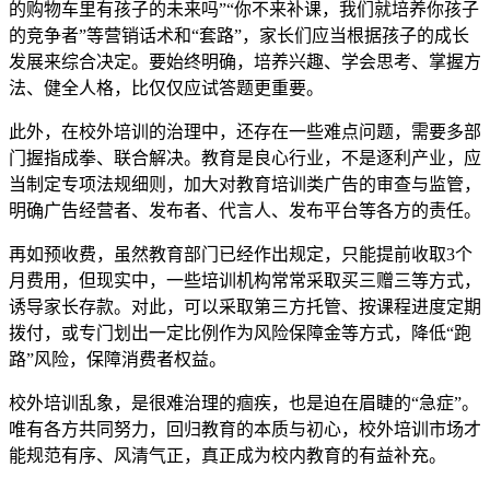
的购物车里有孩子的未来吗”“你不来补课，我们就培养你孩子
的竞争者”等营销话术和“套路”，家长们应当根据孩子的成长
发展来综合决定。要始终明确，培养兴趣、学会思考、掌握方
法、健全人格，比仅仅应试答题更重要。
此外，在校外培训的治理中，还存在一些难点问题，需要多部
门握指成拳、联合解决。教育是良心行业，不是逐利产业，应
当制定专项法规细则，加大对教育培训类广告的审查与监管，
明确广告经营者、发布者、代言人、发布平台等各方的责任。
再如预收费，虽然教育部门已经作出规定，只能提前收取3个
月费用，但现实中，一些培训机构常常采取买三赠三等方式，
诱导家长存款。对此，可以采取第三方托管、按课程进度定期
拨付，或专门划出一定比例作为风险保障金等方式，降低“跑
路”风险，保障消费者权益。
校外培训乱象，是很难治理的痼疾，也是迫在眉睫的“急症”。
唯有各方共同努力，回归教育的本质与初心，校外培训市场才
能规范有序、风清气正，真正成为校内教育的有益补充。