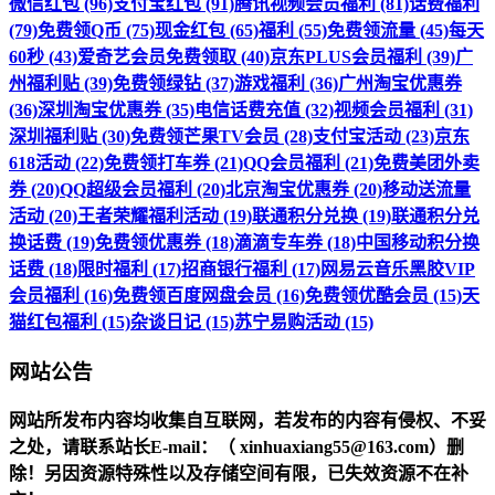
微信红包 (96)
支付宝红包 (91)
腾讯视频会员福利 (81)
话费福利
(79)
免费领Q币 (75)
现金红包 (65)
福利 (55)
免费领流量 (45)
每天
60秒 (43)
爱奇艺会员免费领取 (40)
京东PLUS会员福利 (39)
广
州福利贴 (39)
免费领绿钻 (37)
游戏福利 (36)
广州淘宝优惠券
(36)
深圳淘宝优惠券 (35)
电信话费充值 (32)
视频会员福利 (31)
深圳福利贴 (30)
免费领芒果TV会员 (28)
支付宝活动 (23)
京东
618活动 (22)
免费领打车券 (21)
QQ会员福利 (21)
免费美团外卖
券 (20)
QQ超级会员福利 (20)
北京淘宝优惠券 (20)
移动送流量
活动 (20)
王者荣耀福利活动 (19)
联通积分兑换 (19)
联通积分兑
换话费 (19)
免费领优惠券 (18)
滴滴专车券 (18)
中国移动积分换
话费 (18)
限时福利 (17)
招商银行福利 (17)
网易云音乐黑胶VIP
会员福利 (16)
免费领百度网盘会员 (16)
免费领优酷会员 (15)
天
猫红包福利 (15)
杂谈日记 (15)
苏宁易购活动 (15)
网站公告
网站所发布内容均收集自互联网，若发布的内容有侵权、不妥
之处，请联系站长
E-mail
：（ xinhuaxiang55@163.com）删
除！另因资源特殊性以及存储空间有限，已失效资源不在补