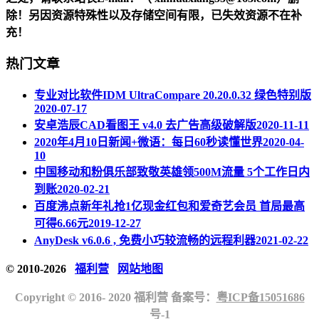
除！另因资源特殊性以及存储空间有限，已失效资源不在补
充！
热门文章
专业对比软件IDM UltraCompare 20.20.0.32 绿色特别版
2020-07-17
安卓浩辰CAD看图王 v4.0 去广告高级破解版
2020-11-11
2020年4月10日新闻+微语：每日60秒读懂世界
2020-04-
10
中国移动和粉俱乐部致敬英雄领500M流量 5个工作日内
到账
2020-02-21
百度沸点新年礼抢1亿现金红包和爱奇艺会员 首局最高
可得6.66元
2019-12-27
AnyDesk v6.0.6 , 免费小巧较流畅的远程利器
2021-02-22
© 2010-2026
福利营
网站地图
Copyright © 2016- 2020 福利营 备案号：
粤ICP备15051686
号-1