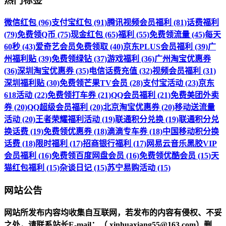
热门标签
微信红包 (96)
支付宝红包 (91)
腾讯视频会员福利 (81)
话费福利
(79)
免费领Q币 (75)
现金红包 (65)
福利 (55)
免费领流量 (45)
每天
60秒 (43)
爱奇艺会员免费领取 (40)
京东PLUS会员福利 (39)
广
州福利贴 (39)
免费领绿钻 (37)
游戏福利 (36)
广州淘宝优惠券
(36)
深圳淘宝优惠券 (35)
电信话费充值 (32)
视频会员福利 (31)
深圳福利贴 (30)
免费领芒果TV会员 (28)
支付宝活动 (23)
京东
618活动 (22)
免费领打车券 (21)
QQ会员福利 (21)
免费美团外卖
券 (20)
QQ超级会员福利 (20)
北京淘宝优惠券 (20)
移动送流量
活动 (20)
王者荣耀福利活动 (19)
联通积分兑换 (19)
联通积分兑
换话费 (19)
免费领优惠券 (18)
滴滴专车券 (18)
中国移动积分换
话费 (18)
限时福利 (17)
招商银行福利 (17)
网易云音乐黑胶VIP
会员福利 (16)
免费领百度网盘会员 (16)
免费领优酷会员 (15)
天
猫红包福利 (15)
杂谈日记 (15)
苏宁易购活动 (15)
网站公告
网站所发布内容均收集自互联网，若发布的内容有侵权、不妥
之处，请联系站长
E-mail
：（ xinhuaxiang55@163.com）删