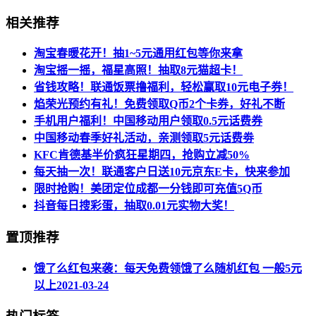
相关推荐
淘宝春暖花开！抽1~5元通用红包等你来拿
淘宝摇一摇，福星高照！抽取8元猫超卡！
省钱攻略！联通饭票撸福利，轻松赢取10元电子券！
焰荣光预约有礼！免费领取Q币2个卡券，好礼不断
手机用户福利！中国移动用户领取0.5元话费券
中国移动春季好礼活动，亲测领取5元话费劵
KFC肯德基半价疯狂星期四，抢购立减50%
每天抽一次！联通客户日送10元京东E卡，快来参加
限时抢购！美团定位成都一分钱即可充值5Q币
抖音每日搜彩蛋，抽取0.01元实物大奖！
置顶推荐
饿了么红包来袭：每天免费领饿了么随机红包 一般5元
以上
2021-03-24