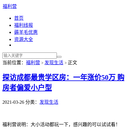
福利营
首页
福利线报
薅羊毛优惠
资源大全
当前位置：
福利营
发现生活
正文
>
>
探访成都最贵学区房：一年涨价50万 购
房者偏爱小户型
2021-03-26
分类：
发现生活
福利营说明：大小活动都玩一下，感兴趣的可以试试看！