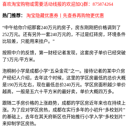
喜欢淘宝购物或需要活动线报的欢迎加Q群：875874264
热门推荐：
淘宝隐藏优惠券丨先查券再购物更优惠
“中午给你介绍那套240万元的房子，房东刚刚把价格调到了
252万元。还有另外一套240万元的，不过是红砖房，环境条件
比较差，只能用来挂户。”
按照中介的反馈，第一财经记者发现，这套房子单价已经突破
了5万元/平方米。
泡桐树小学是成都小学“五朵金花”之一。接待记者的某中介房
产经纪人介绍，去年这个时候，这里的学区房最低的总价大概
是190万元左右，现在最低总价240万元。学区房面积越少单价
越高，一般是五六十平方米的最好卖，单价大概四万多。
跟随二手房价格的上涨趋势，成都的学区房近年来也在持续上
涨。为了应对学区房热，成都在实行多年的小初升“多校划片”
的基础上，去年在其天府新区也开始推行小学入学“多校划片”
来抑制学区房热。