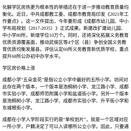
化解学区房热更为根本性的举措还在于进一步推动教育质量均
衡化。近日，中共成都教工委、成都市教育局印发《2021年工
作要点》。这一文件提出，今年要形成《成都市幼儿园、中小
学布局规划（2017-2035）》正式成果。新建改扩建幼儿园、
中小学80所，新增学位10万个。同时，还将深化拓展义务教育
优质资源覆盖面，推动武侯区等4个区（县）争创全国义务教
育优质均衡发展县。评估认定60所义务教育新优质学校，重点
提升68所公办初中办学水平。
学区房价格上涨
成都小学“五朵金花”是指公立小学中最好的五所小学。坊间对
此存在两个版本，一个版本是泡桐树小学、龙江路小学、成都
市实验小学、成都师范附属小学和盐道街小学。另外一个版本
是泡桐树小学、龙江路小学、成都市实验小学、升平街小学和
东城根街小学。
成都在小学入学阶段实行的是“单校划片”，就是一个区域对应
一所小学，户籍决定了可以入读哪所公立小学。因此，只要通