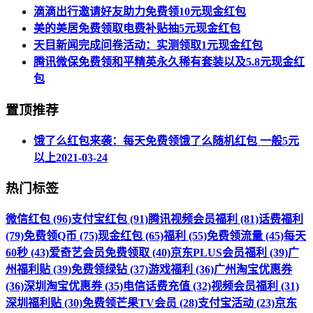
滴滴出行邀请好友助力免费领10元现金红包
美的美居免费领取电费补贴抽5元现金红包
天目新闻完成问卷活动：实测领取1元现金红包
腾讯微保免费领和平精英永久稀有套装以及5.8元现金红
包
置顶推荐
饿了么红包来袭：每天免费领饿了么随机红包 一般5元
以上
2021-03-24
热门标签
微信红包 (96)
支付宝红包 (91)
腾讯视频会员福利 (81)
话费福利
(79)
免费领Q币 (75)
现金红包 (65)
福利 (55)
免费领流量 (45)
每天
60秒 (43)
爱奇艺会员免费领取 (40)
京东PLUS会员福利 (39)
广
州福利贴 (39)
免费领绿钻 (37)
游戏福利 (36)
广州淘宝优惠券
(36)
深圳淘宝优惠券 (35)
电信话费充值 (32)
视频会员福利 (31)
深圳福利贴 (30)
免费领芒果TV会员 (28)
支付宝活动 (23)
京东