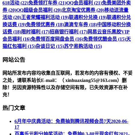
618活动 (22)
免费领打车券 (21)
QQ会员福利 (21)
免费美团外卖
券 (20)
QQ超级会员福利 (20)
北京淘宝优惠券 (20)
移动送流量
活动 (20)
王者荣耀福利活动 (19)
联通积分兑换 (19)
联通积分兑
换话费 (19)
免费领优惠券 (18)
滴滴专车券 (18)
中国移动积分换
话费 (18)
限时福利 (17)
招商银行福利 (17)
网易云音乐黑胶VIP
会员福利 (16)
免费领百度网盘会员 (16)
免费领优酷会员 (15)
天
猫红包福利 (15)
杂谈日记 (15)
苏宁易购活动 (15)
网站公告
网站所发布内容均收集自互联网，若发布的内容有侵权、不妥
之处，请联系站长
E-mail
：（ xinhuaxiang55@163.com）删
除！另因资源特殊性以及存储空间有限，已失效资源不在补
充！
热门文章
6月年中庆典活动：免费抽到腾讯视频会员7天
2020-06-
17
百事乐元积分抽奖活动：免费抽0.3-88元现金红包
2021-