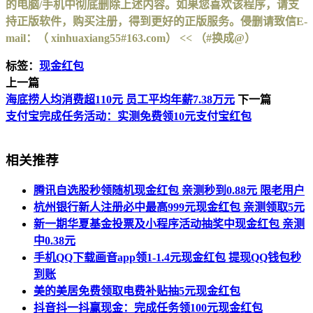
的电脑/手机中彻底删除上述内容。如果您喜欢该程序，请支
持正版软件，购买注册，得到更好的正版服务。侵删请致信E-
mail：（ xinhuaxiang55#163.com） << （#换成@）
标签：
现金红包
上一篇
海底捞人均消费超110元 员工平均年薪7.38万元
下一篇
支付宝完成任务活动：实测免费领10元支付宝红包
相关推荐
腾讯自选股秒领随机现金红包 亲测秒到0.88元 限老用户
杭州银行新人注册必中最高999元现金红包 亲测领取5元
新一期华夏基金投票及小程序活动抽奖中现金红包 亲测
中0.38元
手机QQ下载画音app领1-1.4元现金红包 提现QQ钱包秒
到账
美的美居免费领取电费补贴抽5元现金红包
抖音抖一抖赢现金：完成任务领100元现金红包