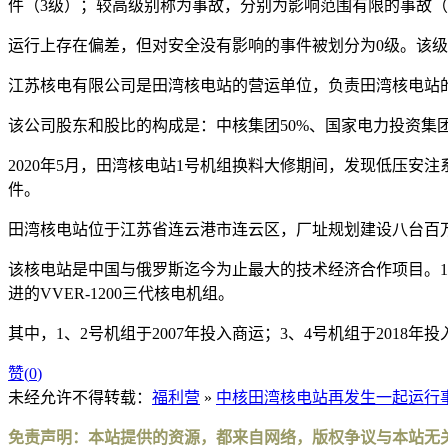
件（3级）；较高级别称为事故，分别为影响范围有限的事故（
运行上存在偏差，但对安全没有影响的事件被划分为0级。该
江苏核电有限公司是田湾核电站的营运单位，负责田湾核电站
该公司股东和股比的构成是：中核集团50%、国家电力投资集团
2020年5月，田湾核电站1号机组换料大修期间，发现低压安
件。
田湾核电站位于江苏省连云港市连云区，厂址规划建设八台百万
该核电站是中国与俄罗斯迄今为止最大的技术经济合作项目。1号至
进的VVER-1200三代核电机组。
其中，1、2号机组于2007年投入商运；3、4号机组于2018
赞(
0
)
未经允许不得转载：
福利营
»
中核田湾核电站再发生一起运行
免责声明：本站提供的资源，都来自网络，版权争议与本站无