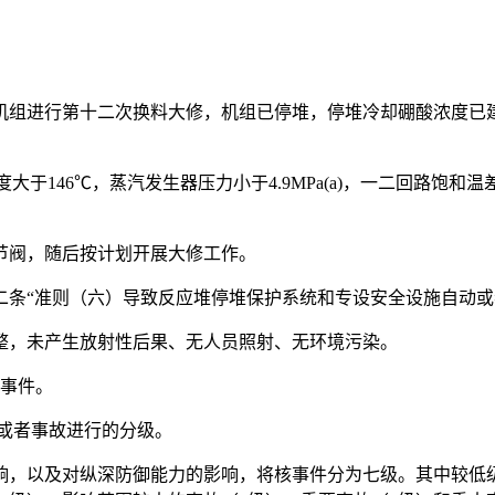
2号机组进行第十二次换料大修，机组已停堆，停堆冷却硼酸浓度
度大于146℃，蒸汽发生器压力小于4.9MPa(a)，一二回路饱和
节阀，随后按计划开展大修工作。
二条“准则（六）导致反应堆停堆保护系统和专设安全设施自动或
整，未产生放射性后果、无人员照射、无环境污染。
级事件。
件或者事故进行的分级。
响，以及对纵深防御能力的影响，将核事件分为七级。其中较低级