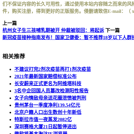
们不保证内容的长久可用性，通过使用本站内容随之而来的风险
件，购买注册，得到更好的正版服务。侵删请致信E-mail：（ xinhuax
上一篇
杭州女子生三孩哺乳期被开 仲裁被驳回：将起诉
下一篇
新冠疫苗接种指南发布！国家卫健委：暂不推荐18岁以下人群
相关推荐
不建议打完2剂次疫苗再打1剂次疫苗
2021年最新国家赔偿标准公布
长安蔚来正式更名为阿维塔科技
3名中企回国人员篡改检测阳性报告
女子向情敌母亲送花圈泄愤被判刑
贵州茅台一季度净利139.54亿元
北京户籍人口出生数创十年新低
特斯拉市值一夜蒸发2082亿
深圳赛格大厦21日起暂停进出
微软将基本淘汰IE浏览器