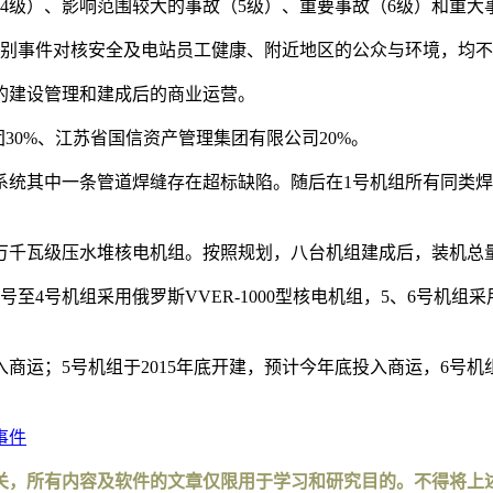
4级）、影响范围较大的事故（5级）、重要事故（6级）和重大
级别事件对核安全及电站员工健康、附近地区的公众与环境，均
的建设管理和建成后的商业运营。
30%、江苏省国信资产管理集团有限公司20%。
注系统其中一条管道焊缝存在超标缺陷。随后在1号机组所有同类
千瓦级压水堆核电机组。按照规划，八台机组建成后，装机总量将
4号机组采用俄罗斯VVER-1000型核电机组，5、6号机组采
年投入商运；5号机组于2015年底开建，预计今年底投入商运，6号机
事件
关，所有内容及软件的文章仅限用于学习和研究目的。不得将上