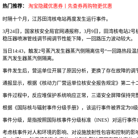
热门推荐：
淘宝隐藏优惠券丨先查券再购物更优惠
时隔十个月，江苏田湾核电站再度发生运行事件。
3月24日，国家核安全局官网通报称，3月9日，田湾核电站
稳压器喷淋管线调节阀调节性能下降，一回路压力波动较大。
当日14:43，触发2号蒸汽发生器蒸汽侧隔离信号“一回路热段温
蒸汽发生器蒸汽侧隔离。
事件发生后，营运单位开展了原因分析，更换了存在故障的调
通报显示，根据《核动力厂营运单位核安全报告规定》第二十
事件过程中，反应堆保护系统响应正常，三道安全屏障保持完
根据《国际核与辐射事件分级手册》，该运行事件被界定为0
事件分级，是指按照国际核事件分级标准（INES）对运行事
考虑核事件对人和环境的影响、对设施放射性包容和控制的影