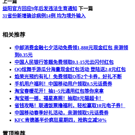
上一篇
益阳官方回应9年后发违法生育通知
下一篇
31省份新增确诊病例14例 均为境外输入
相关推荐
中邮消费金融七夕活动免费领1-888元现金红包 亲测领
到0.35元
中国人民银行答题免费领取0.1-15元云闪付红包
QQ炫舞手游瓜分海量现金红包活动 登陆送2-8元红包
焰荣光预约有礼！免费领取Q币2个卡券，好礼不断
手机用户福利！中国移动用户领取0.5元话费券
淘宝春暖花开！抽1~5元通用红包等你来拿
淘宝摇一摇，福星高照！抽取8元猫超卡！
省钱攻略！联通饭票撸福利，轻松赢取10元电子券！
中国移动春季好礼活动，亲测领取5元话费劵
KFC肯德基半价疯狂星期四，抢购立减50%
置顶推荐