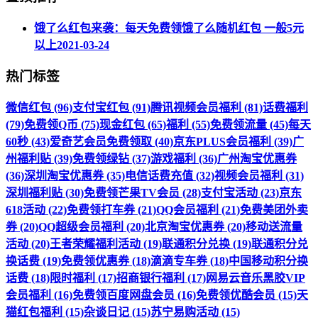
饿了么红包来袭：每天免费领饿了么随机红包 一般5元
以上
2021-03-24
热门标签
微信红包 (96)
支付宝红包 (91)
腾讯视频会员福利 (81)
话费福利
(79)
免费领Q币 (75)
现金红包 (65)
福利 (55)
免费领流量 (45)
每天
60秒 (43)
爱奇艺会员免费领取 (40)
京东PLUS会员福利 (39)
广
州福利贴 (39)
免费领绿钻 (37)
游戏福利 (36)
广州淘宝优惠券
(36)
深圳淘宝优惠券 (35)
电信话费充值 (32)
视频会员福利 (31)
深圳福利贴 (30)
免费领芒果TV会员 (28)
支付宝活动 (23)
京东
618活动 (22)
免费领打车券 (21)
QQ会员福利 (21)
免费美团外卖
券 (20)
QQ超级会员福利 (20)
北京淘宝优惠券 (20)
移动送流量
活动 (20)
王者荣耀福利活动 (19)
联通积分兑换 (19)
联通积分兑
换话费 (19)
免费领优惠券 (18)
滴滴专车券 (18)
中国移动积分换
话费 (18)
限时福利 (17)
招商银行福利 (17)
网易云音乐黑胶VIP
会员福利 (16)
免费领百度网盘会员 (16)
免费领优酷会员 (15)
天
猫红包福利 (15)
杂谈日记 (15)
苏宁易购活动 (15)