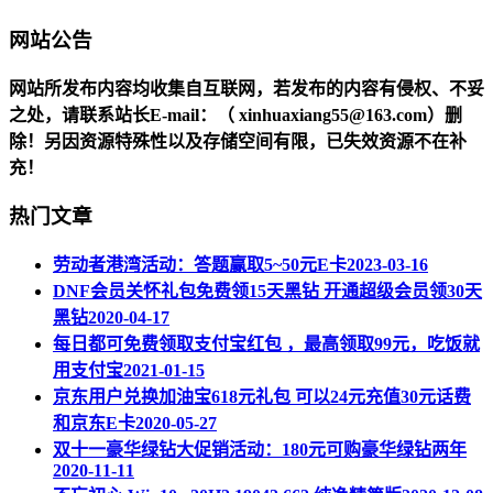
网站公告
网站所发布内容均收集自互联网，若发布的内容有侵权、不妥
之处，请联系站长
E-mail
：（ xinhuaxiang55@163.com）删
除！另因资源特殊性以及存储空间有限，已失效资源不在补
充！
热门文章
劳动者港湾活动：答题赢取5~50元E卡
2023-03-16
DNF会员关怀礼包免费领15天黑钻 开通超级会员领30天
黑钻
2020-04-17
每日都可免费领取支付宝红包 ，最高领取99元，吃饭就
用支付宝
2021-01-15
京东用户兑换加油宝618元礼包 可以24元充值30元话费
和京东E卡
2020-05-27
双十一豪华绿钻大促销活动：180元可购豪华绿钻两年
2020-11-11