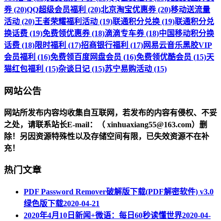
券 (20)
QQ超级会员福利 (20)
北京淘宝优惠券 (20)
移动送流量
活动 (20)
王者荣耀福利活动 (19)
联通积分兑换 (19)
联通积分兑
换话费 (19)
免费领优惠券 (18)
滴滴专车券 (18)
中国移动积分换
话费 (18)
限时福利 (17)
招商银行福利 (17)
网易云音乐黑胶VIP
会员福利 (16)
免费领百度网盘会员 (16)
免费领优酷会员 (15)
天
猫红包福利 (15)
杂谈日记 (15)
苏宁易购活动 (15)
网站公告
网站所发布内容均收集自互联网，若发布的内容有侵权、不妥
之处，请联系站长
E-mail
：（ xinhuaxiang55@163.com）删
除！另因资源特殊性以及存储空间有限，已失效资源不在补
充！
热门文章
PDF Password Remover破解版下载(PDF解密软件) v3.0
绿色版下载
2020-04-21
2020年4月10日新闻+微语：每日60秒读懂世界
2020-04-