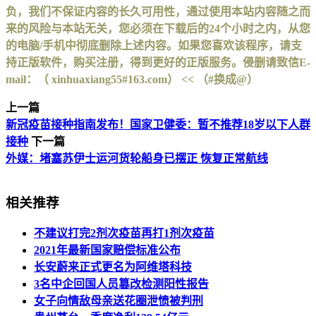
负，我们不保证内容的长久可用性，通过使用本站内容随之而
来的风险与本站无关，您必须在下载后的24个小时之内，从您
的电脑/手机中彻底删除上述内容。如果您喜欢该程序，请支
持正版软件，购买注册，得到更好的正版服务。侵删请致信E-
mail：（ xinhuaxiang55#163.com） << （#换成@）
上一篇
新冠疫苗接种指南发布！国家卫健委：暂不推荐18岁以下人群
接种
下一篇
外媒：堵塞苏伊士运河货轮船身已摆正 恢复正常航线
相关推荐
不建议打完2剂次疫苗再打1剂次疫苗
2021年最新国家赔偿标准公布
长安蔚来正式更名为阿维塔科技
3名中企回国人员篡改检测阳性报告
女子向情敌母亲送花圈泄愤被判刑