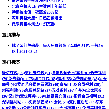
贵州茅台一季度净利139.54亿元
北京户籍人口出生数创十年新低
特斯拉市值一夜蒸发2082亿
深圳赛格大厦21日起暂停进出
微软将基本淘汰IE浏览器
置顶推荐
饿了么红包来袭：每天免费领饿了么随机红包 一般5元
以上
2021-03-24
热门标签
微信红包 (96)
支付宝红包 (91)
腾讯视频会员福利 (81)
话费福利
(79)
免费领Q币 (75)
现金红包 (65)
福利 (55)
免费领流量 (45)
每天
60秒 (43)
爱奇艺会员免费领取 (40)
京东PLUS会员福利 (39)
广
州福利贴 (39)
免费领绿钻 (37)
游戏福利 (36)
广州淘宝优惠券
(36)
深圳淘宝优惠券 (35)
电信话费充值 (32)
视频会员福利 (31)
深圳福利贴 (30)
免费领芒果TV会员 (28)
支付宝活动 (23)
京东
618活动 (22)
免费领打车券 (21)
QQ会员福利 (21)
免费美团外卖