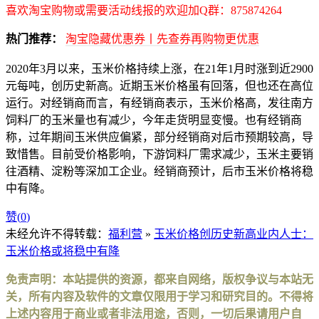
喜欢淘宝购物或需要活动线报的欢迎加Q群：875874264
热门推荐：
淘宝隐藏优惠券丨先查券再购物更优惠
2020年3月以来，玉米价格持续上涨，在21年1月时涨到近2900
元每吨，创历史新高。近期玉米价格虽有回落，但也还在高位
运行。对经销商而言，有经销商表示，玉米价格高，发往南方
饲料厂的玉米量也有减少，今年走货明显变慢。也有经销商
称，过年期间玉米供应偏紧，部分经销商对后市预期较高，导
致惜售。目前受价格影响，下游饲料厂需求减少，玉米主要销
往酒精、淀粉等深加工企业。经销商预计，后市玉米价格将稳
中有降。
赞(
0
)
未经允许不得转载：
福利营
»
玉米价格创历史新高业内人士：
玉米价格或将稳中有降
免责声明：本站提供的资源，都来自网络，版权争议与本站无
关，所有内容及软件的文章仅限用于学习和研究目的。不得将
上述内容用于商业或者非法用途，否则，一切后果请用户自