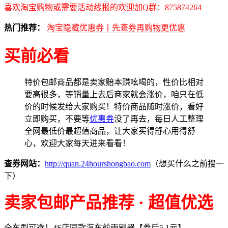
喜欢淘宝购物或需要活动线报的欢迎加Q群：875874264
热门推荐：
淘宝隐藏优惠券丨先查券再购物更优惠
买前必看
特价包邮商品都是卖家赔本赚吆喝的，性价比相对
要高很多，等销量上去后商家就会涨价，咱只在低
价的时候发给大家购买！特价商品随时涨价，看好
立即购买，不要等
优惠券
没了再去，每日人工整理
全网最低价最超值商品，让大家买得舒心用得舒
心，欢迎大家每天进来看看！
查券网站：
http://quan.24hourshongbao.com
（想买什么之前搜一
下）
卖家包邮产品推荐 · 超值优选
全车型可选！4S店同款汽车前雨刷器【券后5.1元】