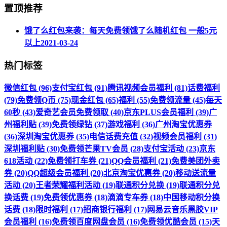
置顶推荐
饿了么红包来袭：每天免费领饿了么随机红包 一般5元
以上
2021-03-24
热门标签
微信红包 (96)
支付宝红包 (91)
腾讯视频会员福利 (81)
话费福利
(79)
免费领Q币 (75)
现金红包 (65)
福利 (55)
免费领流量 (45)
每天
60秒 (43)
爱奇艺会员免费领取 (40)
京东PLUS会员福利 (39)
广
州福利贴 (39)
免费领绿钻 (37)
游戏福利 (36)
广州淘宝优惠券
(36)
深圳淘宝优惠券 (35)
电信话费充值 (32)
视频会员福利 (31)
深圳福利贴 (30)
免费领芒果TV会员 (28)
支付宝活动 (23)
京东
618活动 (22)
免费领打车券 (21)
QQ会员福利 (21)
免费美团外卖
券 (20)
QQ超级会员福利 (20)
北京淘宝优惠券 (20)
移动送流量
活动 (20)
王者荣耀福利活动 (19)
联通积分兑换 (19)
联通积分兑
换话费 (19)
免费领优惠券 (18)
滴滴专车券 (18)
中国移动积分换
话费 (18)
限时福利 (17)
招商银行福利 (17)
网易云音乐黑胶VIP
会员福利 (16)
免费领百度网盘会员 (16)
免费领优酷会员 (15)
天