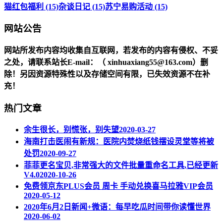
猫红包福利 (15)
杂谈日记 (15)
苏宁易购活动 (15)
网站公告
网站所发布内容均收集自互联网，若发布的内容有侵权、不妥
之处，请联系站长
E-mail
：（ xinhuaxiang55@163.com）删
除！另因资源特殊性以及存储空间有限，已失效资源不在补
充！
热门文章
余生很长，别慌张，别失望
2020-03-27
海南打击医闹有新规：医院内焚烧纸钱摆设灵堂等将被
处罚
2020-09-27
菲菲更名宝贝,非常强大的文件批量重命名工具,已经更新
V4.0
2020-10-26
免费领京东PLUS会员 周卡 手动兑换喜马拉雅VIP会员
2020-05-12
2020年6月2日新闻+微语：每早吃瓜时间带你读懂世界
2020-06-02