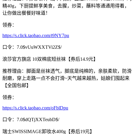
精40g，下厨提鲜享美食，去腥，炒菜，蘸料等通通用得着，
让你做出餐餐好味道！
领券：
https://s.click.taobao.com/t9NY7pu
口令：7.0$vUuWXXTVi2Z$/
浪莎官方旗店 10双棉底短丝袜【券后14.9元】
推荐理由：脚面是丝袜透气，脚底是纯棉的，亲肤柔软，防滑
耐磨，穿上走路一点不会打滑~天气越来越热，姑娘们囤起来
【全国包邮】
领券：
https://s.click.taobao.com/oFblDpu
口令：7.0$dQTjXXTeubD$/
瑞士SWISSIMAGE卸妆水400g【券后19元】