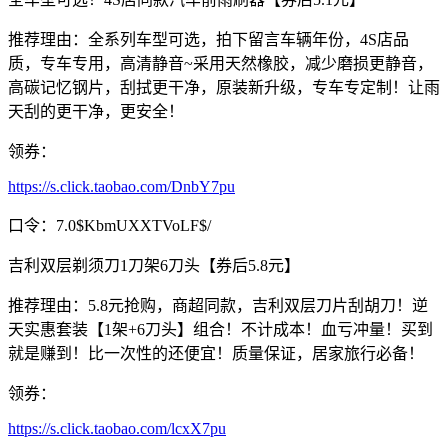
推荐理由：全系列车型可选，拍下留言车辆年份，4S店品
质，专车专用，高清静音~采用天然橡胶，减少磨损更静音，
高碳记忆钢片，刮拭更干净，原装新升级，专车专定制！让雨
天刮的更干净，更安全！
领券：
https://s.click.taobao.com/DnbY7pu
口令：7.0$KbmUXXTVoLF$/
吉利双层剃须刀1刀架6刀头【券后5.8元】
推荐理由：5.8元抢购，商超同款，吉利双层刀片刮胡刀！逆
天实惠套装【1架+6刀头】组合！不计成本！血亏冲量！买到
就是赚到！比一次性的还便宜！质量保证，居家旅行必备！
领券：
https://s.click.taobao.com/lcxX7pu