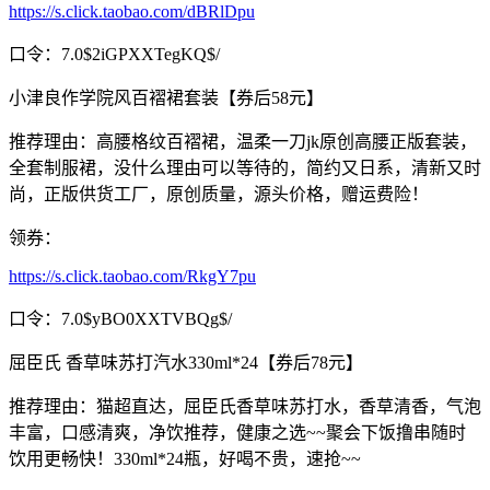
https://s.click.taobao.com/dBRlDpu
口令：7.0$2iGPXXTegKQ$/
小津良作学院风百褶裙套装【券后58元】
推荐理由：高腰格纹百褶裙，温柔一刀jk原创高腰正版套装，
全套制服裙，没什么理由可以等待的，简约又日系，清新又时
尚，正版供货工厂，原创质量，源头价格，赠运费险！
领券：
https://s.click.taobao.com/RkgY7pu
口令：7.0$yBO0XXTVBQg$/
屈臣氏 香草味苏打汽水330ml*24【券后78元】
推荐理由：猫超直达，屈臣氏香草味苏打水，香草清香，气泡
丰富，口感清爽，净饮推荐，健康之选~~聚会下饭撸串随时
饮用更畅快！330ml*24瓶，好喝不贵，速抢~~