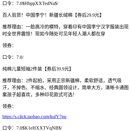
口令：7.0$HbppXXTedNa$/
百人验货！中国李宁！新疆长绒棉【券后29.9元】
推荐理由：一脸高冷的模特，穿着印有中国李宁汉字服装出现
时全世界震惊！现如今随处可见年轻人潮人都在穿
领券：
口令：7.0/
纯棉儿童短袖2件装【券后39.9元】
推荐理由：2件起拍，采用正宗新疆棉，柔软舒适，透气吸
汗，不掉色、不缩水、经典圆领设计，简单大方，清晰卡通图
案孩子超喜欢，多种印花款式可选！
领券：
https://s.click.taobao.com/kulY7pu
口令：7.0$K1eHXXTVqNB$/