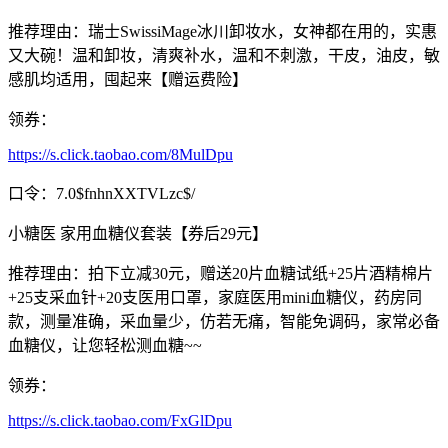
推荐理由：瑞士SwissiMage冰川卸妆水，女神都在用的，实惠
又大碗！温和卸妆，清爽补水，温和不刺激，干皮，油皮，敏
感肌均适用，囤起来【赠运费险】
领券：
https://s.click.taobao.com/8MulDpu
口令：7.0$fnhnXXTVLzc$/
小糖医 家用血糖仪套装【券后29元】
推荐理由：拍下立减30元，赠送20片血糖试纸+25片酒精棉片
+25支采血针+20支医用口罩，家庭医用mini血糖仪，药房同
款，测量准确，采血量少，仿若无痛，智能免调码，家常必备
血糖仪，让您轻松测血糖~~
领券：
https://s.click.taobao.com/FxGlDpu