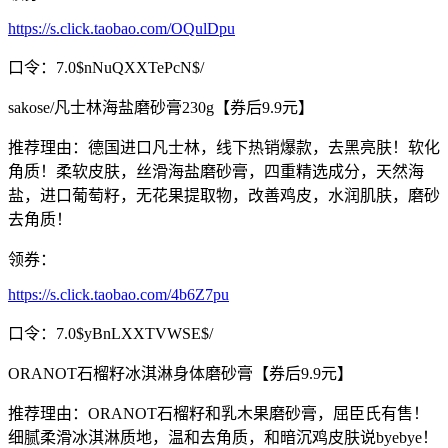
https://s.click.taobao.com/OQulDpu
口令：7.0$nNuQXXTePcN$/
sakose/凡士林海盐磨砂膏230g【券后9.9元】
推荐理由：德国进口凡士林，线下热销爆款，去黑亮肤！软化
角质！柔软皮肤，丝滑海盐磨砂膏，四重精选成分，天然海
盐，进口葡萄籽，无花果提取物，改善鸡皮，水润肌肤，磨砂
去角质！
领券：
https://s.click.taobao.com/4b6Z7pu
口令：7.0$yBnLXXTVWSE$/
ORANOT石榴籽冰淇淋身体磨砂膏【券后9.9元】
推荐理由：ORANOT石榴籽和乳木果磨砂膏，屈臣氏有售！
细腻柔滑冰淇淋质地，温和去角质，和暗沉鸡皮肤说byebye！