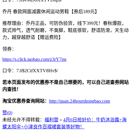
乔丹 春款网面减震休闲运动男鞋【券后189元】
推荐理由：乔丹正品，可防伪验货，线下399元！春秋爆款，
款式帅气，透气耐磨，不臭脚，鞋底很软，舒适防滑，天生动
力，越穿越舒适【赠运费险】
领券：
https://s.click.taobao.com/z3rY7pu
口令：7.0$2CtfXXTV8Hv$/
若本页面发布的优惠券不是自己想要的，可以自己进查券网站
内查找！
淘宝优惠券查询网站：
http://quan.24hourshongbao.com
赞(
0
)
未经允许不得转载：
福利营
»
4月6日抢好价：牛奶沐浴露+海
螺太阳伞+小津良作百褶裙套装等好物！