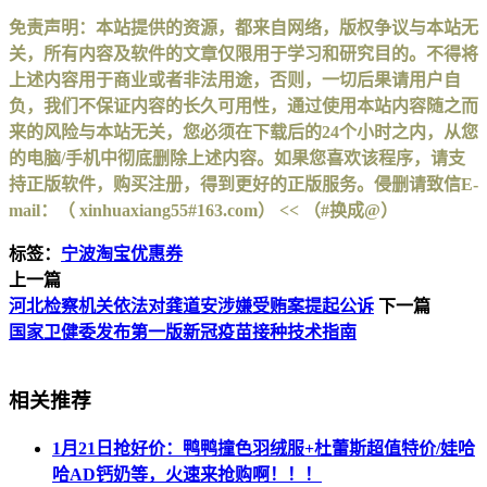
免责声明：本站提供的资源，都来自网络，版权争议与本站无
关，所有内容及软件的文章仅限用于学习和研究目的。不得将
上述内容用于商业或者非法用途，否则，一切后果请用户自
负，我们不保证内容的长久可用性，通过使用本站内容随之而
来的风险与本站无关，您必须在下载后的24个小时之内，从您
的电脑/手机中彻底删除上述内容。如果您喜欢该程序，请支
持正版软件，购买注册，得到更好的正版服务。侵删请致信E-
mail：（ xinhuaxiang55#163.com） << （#换成@）
标签：
宁波淘宝优惠券
上一篇
河北检察机关依法对龚道安涉嫌受贿案提起公诉
下一篇
国家卫健委发布第一版新冠疫苗接种技术指南
相关推荐
1月21日抢好价：鸭鸭撞色羽绒服+杜蕾斯超值特价/娃哈
哈AD钙奶等，火速来抢购啊！！！