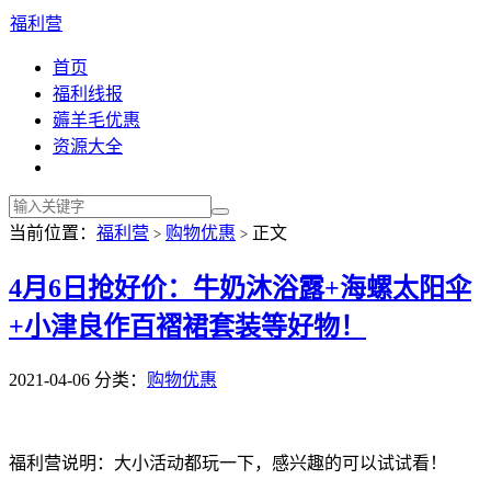
福利营
首页
福利线报
薅羊毛优惠
资源大全
当前位置：
福利营
购物优惠
正文
>
>
4月6日抢好价：牛奶沐浴露+海螺太阳伞
+小津良作百褶裙套装等好物！
2021-04-06
分类：
购物优惠
福利营说明：大小活动都玩一下，感兴趣的可以试试看！