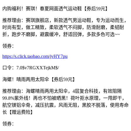
内购福利！赛琪！春夏网面透气运动鞋【券后59元】
推荐理由：赛琪旗舰店，新款透气男运动鞋，专为运动而生，
时尚有型，做工精致，柔软透气不闷脚，防滑耐磨，柔韧耐
折，跑步不磨脚，避震缓冲，舒适回弹，多款多色可选~~
领券：
https://s.click.taobao.com/jvHY7pu
口令：7.0$v7RGXXTejkM$/
海螺！晴雨两用太阳伞【券后59元】
推荐理由：海螺晴雨两用太阳伞，4层复合科技，有效阻隔
99.8%紫外线！再也不怕被晒黑！荷叶拒水原理，一甩即干，
航空镁铝伞骨，减压抗震，风雨无阻，黑胶不脱落，使用寿命
长【赠运费险】
领券：