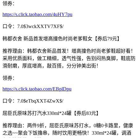
领券：
https://s.click.taobao.com/4uHY7pu
口令：7.0$3wckXXTV7XF$/
韩都衣舍 新品首发增高撞色时尚老爹鞋女【券后79元】
推荐理由：韩都衣舍新品首发！增高撞色时尚老爹鞋超好看！
采用优质面料，做工精细，透气性强，告别闷热臭脚，鞋底防
滑耐磨，厚底增高，敲百搭，分分钟美出街！
领券：
https://s.click.taobao.com/EBplDpu
口令：7.0$eTbqXXT4ZwX$/
屈臣氏原味苏打汽水330ml*24罐【券后83元】
推荐理由：两件9折，屈臣氏原味苏打水，0糖0卡路里，健康
之选~~聚会下饭撸串，随时饮用更畅快！330ml*24罐，调酒