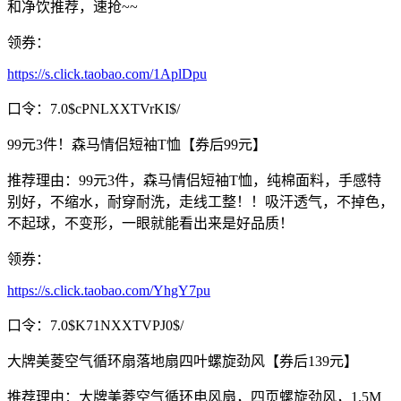
和净饮推荐，速抢~~
领券：
https://s.click.taobao.com/1AplDpu
口令：7.0$cPNLXXTVrKI$/
99元3件！森马情侣短袖T恤【券后99元】
推荐理由：99元3件，森马情侣短袖T恤，纯棉面料，手感特
别好，不缩水，耐穿耐洗，走线工整！！吸汗透气，不掉色，
不起球，不变形，一眼就能看出来是好品质！
领券：
https://s.click.taobao.com/YhgY7pu
口令：7.0$K71NXXTVPJ0$/
大牌美菱空气循环扇落地扇四叶螺旋劲风【券后139元】
推荐理由：大牌美菱空气循环电风扇，四页螺旋劲风，1.5M