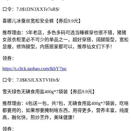
口令：7.0$1DN3XXTe7uR$/
喜娜儿冰蚕丝宽松安全裤【券后9.9元】
推荐理由：5年老店，多色多码可选当睡裤穿也很不错，猪猪
女孩衣柜里必不可少的单品之一，超好穿搭，阔腿版型，宽松
显瘦，修饰腿型，内搭居家都可以，推荐仙女们下手！
领券：
https://s.click.taobao.com/lkbY7pu
口令：7.0$KSJLXXTVHIv$/
雪天绿色无碘食用盐400g*7袋装【券后9.9元】
推荐理由：6包送一包，共7包，无碘食用盐400g*7袋装，吃啥
都要用的，如果想要腌制啥东西，用得更多，营养丰富，纯度
高，融化快，煎炒烹炸，美味健康！
领券：