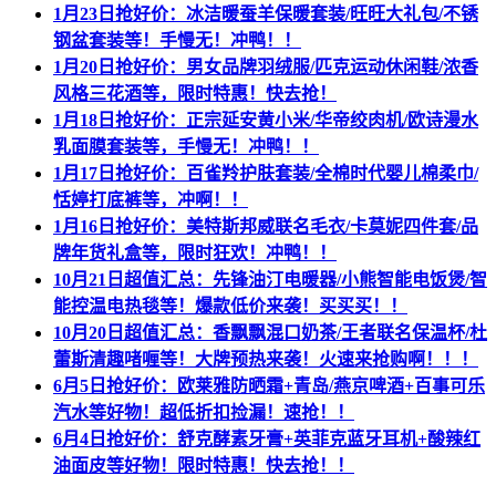
1月23日抢好价：冰洁暖蚕羊保暖套装/旺旺大礼包/不锈
钢盆套装等！手慢无！冲鸭！！
1月20日抢好价：男女品牌羽绒服/匹克运动休闲鞋/浓香
风格三花酒等，限时特惠！快去抢！
1月18日抢好价：正宗延安黄小米/华帝绞肉机/欧诗漫水
乳面膜套装等，手慢无！冲鸭！！
1月17日抢好价：百雀羚护肤套装/全棉时代婴儿棉柔巾/
恬婷打底裤等，冲啊！！
1月16日抢好价：美特斯邦威联名毛衣/卡莫妮四件套/品
牌年货礼盒等，限时狂欢！冲鸭！！
10月21日超值汇总：先锋油汀电暖器/小熊智能电饭煲/智
能控温电热毯等！爆款低价来袭！买买买！！
10月20日超值汇总：香飘飘混口奶茶/王者联名保温杯/杜
蕾斯清趣啫喱等！大牌预热来袭！火速来抢购啊！！！
6月5日抢好价：欧莱雅防晒霜+青岛/燕京啤酒+百事可乐
汽水等好物！超低折扣捡漏！速抢！！
6月4日抢好价：舒克酵素牙膏+英菲克蓝牙耳机+酸辣红
油面皮等好物！限时特惠！快去抢！！