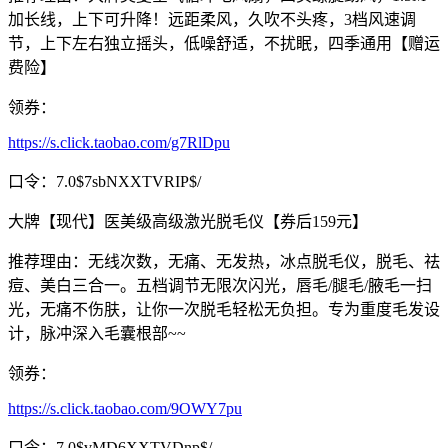
加长线，上下可升降！远距柔风，久吹不头疼，3档风速调
节，上下左右独立摇头，低噪舒适，不扰眠，四季通用【赠运
费险】
领券：
https://s.click.taobao.com/g7RlDpu
口令：7.0$7sbNXXTVRIP$/
大牌【现代】医美级高级激光脱毛仪【券后159元】
推荐理由：无线次数，无痛、无发热，冰点脱毛仪，脱毛、祛
痘、美白三合一。五档调节无限次闪光，唇毛/腿毛/腋毛一扫
光，无痛不伤肤，让你一次脱毛轻松无负担。专为重度毛发设
计，脉冲深入毛囊根部~~
领券：
https://s.click.taobao.com/9OWY7pu
口令：7.0$vMD6XXTVDnp$/