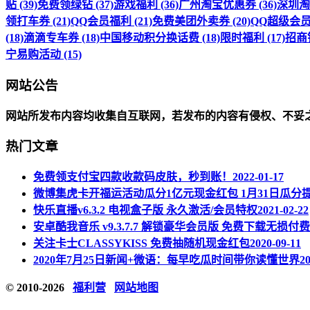
贴 (39)
免费领绿钻 (37)
游戏福利 (36)
广州淘宝优惠券 (36)
深圳淘宝
领打车券 (21)
QQ会员福利 (21)
免费美团外卖券 (20)
QQ超级会员福
(18)
滴滴专车券 (18)
中国移动积分换话费 (18)
限时福利 (17)
招商银
宁易购活动 (15)
网站公告
网站所发布内容均收集自互联网，若发布的内容有侵权、不妥
热门文章
免费领支付宝四款收款码皮肤，秒到账！
2022-01-17
微博集虎卡开福运活动瓜分1亿元现金红包 1月31日瓜分
快乐直播v6.3.2 电视盒子版 永久激活/会员特权
2021-02-22
安卓酷我音乐 v9.3.7.7 解锁豪华会员版 免费下载无损付
关注卡士CLASSYKISS 免费抽随机现金红包
2020-09-11
2020年7月25日新闻+微语：每早吃瓜时间带你读懂世界
20
© 2010-2026
福利营
网站地图