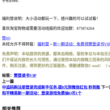
手机扫码：
福利营说明：大小活动都玩一下，感兴趣的可以试试看！
喜欢淘宝购物或需要活动线报的欢迎加群：875874264
赞(
0
)
未经允许不得转载：
福利营
»
新一期活动：免费领樊登读书VIP读
免责声明：本站提供的资源，都来自网络，版权争议与本站无
们不保证内容的长久可用性，通过使用本站内容随之而来的风险
件，购买注册，得到更好的正版服务。侵删请致信E-mail：（ xinhuax
标签：
樊登读书VIP
上一篇
中追码购注册登录完成新手任务,提8元到微信红包 秒到账
下一
和平精英新一期活动：登录游戏免费抽Q币1个
相关推荐