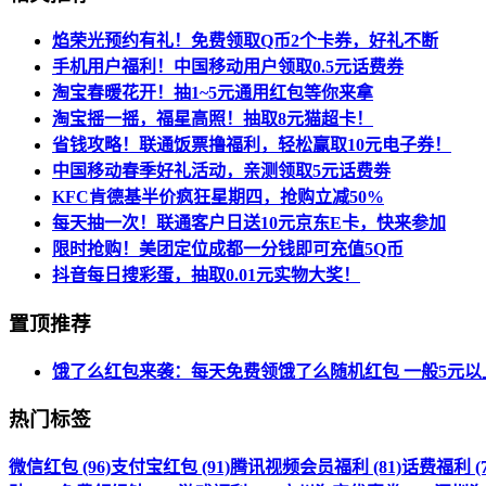
焰荣光预约有礼！免费领取Q币2个卡券，好礼不断
手机用户福利！中国移动用户领取0.5元话费券
淘宝春暖花开！抽1~5元通用红包等你来拿
淘宝摇一摇，福星高照！抽取8元猫超卡！
省钱攻略！联通饭票撸福利，轻松赢取10元电子券！
中国移动春季好礼活动，亲测领取5元话费劵
KFC肯德基半价疯狂星期四，抢购立减50%
每天抽一次！联通客户日送10元京东E卡，快来参加
限时抢购！美团定位成都一分钱即可充值5Q币
抖音每日搜彩蛋，抽取0.01元实物大奖！
置顶推荐
饿了么红包来袭：每天免费领饿了么随机红包 一般5元以
热门标签
微信红包 (96)
支付宝红包 (91)
腾讯视频会员福利 (81)
话费福利 (7