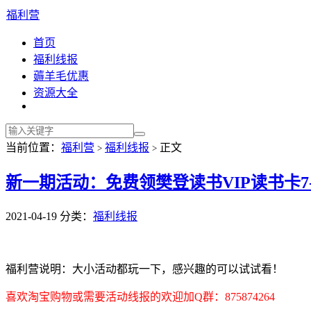
福利营
首页
福利线报
薅羊毛优惠
资源大全
当前位置：
福利营
福利线报
正文
>
>
新一期活动：免费领樊登读书VIP读书卡7-
2021-04-19
分类：
福利线报
福利营说明：大小活动都玩一下，感兴趣的可以试试看！
喜欢淘宝购物或需要活动线报的欢迎加Q群：875874264