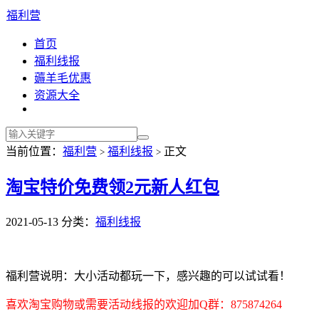
福利营
首页
福利线报
薅羊毛优惠
资源大全
当前位置：
福利营
福利线报
正文
>
>
淘宝特价免费领2元新人红包
2021-05-13
分类：
福利线报
福利营说明：大小活动都玩一下，感兴趣的可以试试看！
喜欢淘宝购物或需要活动线报的欢迎加Q群：875874264