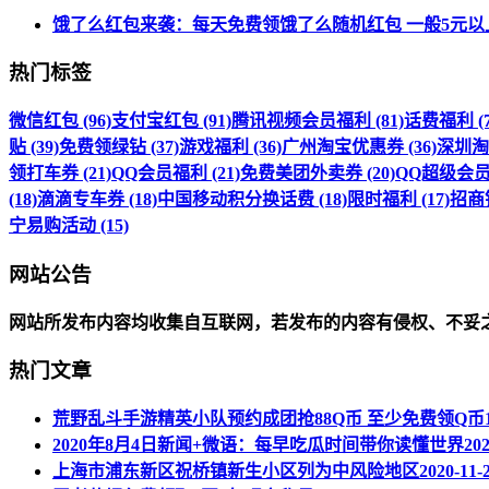
饿了么红包来袭：每天免费领饿了么随机红包 一般5元以
热门标签
微信红包 (96)
支付宝红包 (91)
腾讯视频会员福利 (81)
话费福利 (7
贴 (39)
免费领绿钻 (37)
游戏福利 (36)
广州淘宝优惠券 (36)
深圳淘宝
领打车券 (21)
QQ会员福利 (21)
免费美团外卖券 (20)
QQ超级会员福
(18)
滴滴专车券 (18)
中国移动积分换话费 (18)
限时福利 (17)
招商银
宁易购活动 (15)
网站公告
网站所发布内容均收集自互联网，若发布的内容有侵权、不妥
热门文章
荒野乱斗手游精英小队预约成团抢88Q币 至少免费领Q币
2020年8月4日新闻+微语：每早吃瓜时间带你读懂世界
202
上海市浦东新区祝桥镇新生小区列为中风险地区
2020-11-