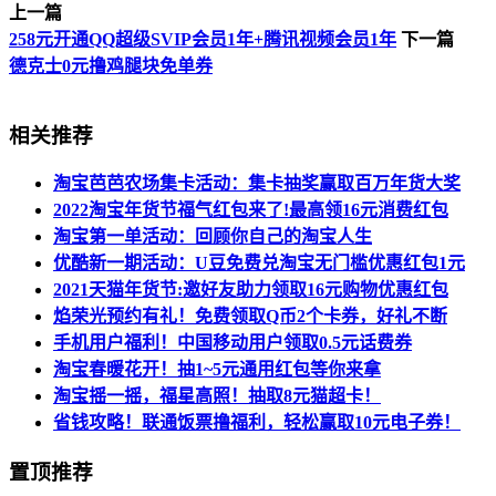
上一篇
258元开通QQ超级SVIP会员1年+腾讯视频会员1年
下一篇
德克士0元撸鸡腿块免单券
相关推荐
淘宝芭芭农场集卡活动：集卡抽奖赢取百万年货大奖
2022淘宝年货节福气红包来了!最高领16元消费红包
淘宝第一单活动：回顾你自己的淘宝人生
优酷新一期活动：U豆免费兑淘宝无门槛优惠红包1元
2021天猫年货节:邀好友助力领取16元购物优惠红包
焰荣光预约有礼！免费领取Q币2个卡券，好礼不断
手机用户福利！中国移动用户领取0.5元话费券
淘宝春暖花开！抽1~5元通用红包等你来拿
淘宝摇一摇，福星高照！抽取8元猫超卡！
省钱攻略！联通饭票撸福利，轻松赢取10元电子券！
置顶推荐