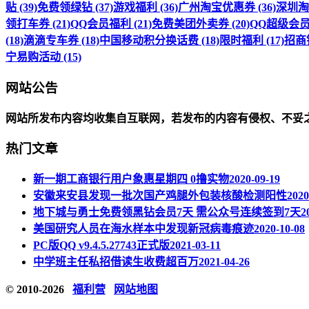
贴 (39)
免费领绿钻 (37)
游戏福利 (36)
广州淘宝优惠券 (36)
深圳淘宝
领打车券 (21)
QQ会员福利 (21)
免费美团外卖券 (20)
QQ超级会员福
(18)
滴滴专车券 (18)
中国移动积分换话费 (18)
限时福利 (17)
招商银
宁易购活动 (15)
网站公告
网站所发布内容均收集自互联网，若发布的内容有侵权、不妥
热门文章
新一期工商银行用户象惠星期四 0撸实物
2020-09-19
安徽来安县发现一批次国产鸡腿外包装核酸检测阳性
2020
地下城与勇士免费领黑钻会员7天 需公众号连续签到7天
2
美国研究人员在海水样本中发现新冠病毒痕迹
2020-10-08
PC版QQ v9.4.5.27743正式版
2021-03-11
中学班主任私招借读生收费超百万
2021-04-26
© 2010-2026
福利营
网站地图