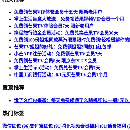
免费领芒果VIP体验会员十五天 限新老用户
掌上生活盲盒大放送：免费领芒果视频VIP会员一个月
免费领芒果TV体验会员7天 限新老用户
携程旅行铂金会员活动：免费兑换芒果TV会员30天
免费领100份姐姐同款蒸汽眼罩限时免费领!轻松缓解你的
芒果TV姐姐的好礼：免费领姐姐2同款口红包邮
小芒APP注册活动：免费领芒果TV会员7天
免费领芒果TV会员8天 限京东PLUS会员
掌上生活app活动：免费兑芒果TV会员7天
中国工商银行活动：0.1元买芒果TV会员1个月
置顶推荐
饿了么红包来袭：每天免费领饿了么随机红包 一般5元以
热门标签
微信红包 (96)
支付宝红包 (91)
腾讯视频会员福利 (81)
话费福利 (7