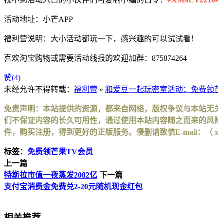
活动地址：小芒APP
福利营说明：大小活动都玩一下，感兴趣的可以试试看！
喜欢淘宝购物或需要活动线报的欢迎加群：875874264
赞(
4
)
未经允许不得转载：
福利营
»
和爱豆一起玩密室活动：免费领芒
免责声明：本站提供的资源，都来自网络，版权争议与本站无
们不保证内容的长久可用性，通过使用本站内容随之而来的风险
件，购买注册，得到更好的正版服务。侵删请致信E-mail：（ xinhuax
标签：
免费领芒果TV会员
上一篇
特斯拉市值一夜蒸发2082亿
下一篇
支付宝消费金免费兑2-20元随机现金红包
相关推荐