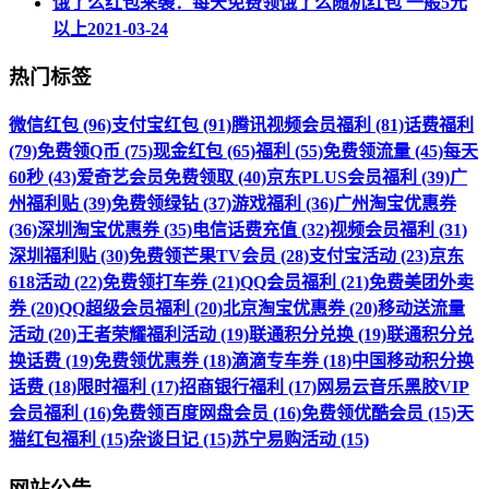
饿了么红包来袭：每天免费领饿了么随机红包 一般5元
以上
2021-03-24
热门标签
微信红包 (96)
支付宝红包 (91)
腾讯视频会员福利 (81)
话费福利
(79)
免费领Q币 (75)
现金红包 (65)
福利 (55)
免费领流量 (45)
每天
60秒 (43)
爱奇艺会员免费领取 (40)
京东PLUS会员福利 (39)
广
州福利贴 (39)
免费领绿钻 (37)
游戏福利 (36)
广州淘宝优惠券
(36)
深圳淘宝优惠券 (35)
电信话费充值 (32)
视频会员福利 (31)
深圳福利贴 (30)
免费领芒果TV会员 (28)
支付宝活动 (23)
京东
618活动 (22)
免费领打车券 (21)
QQ会员福利 (21)
免费美团外卖
券 (20)
QQ超级会员福利 (20)
北京淘宝优惠券 (20)
移动送流量
活动 (20)
王者荣耀福利活动 (19)
联通积分兑换 (19)
联通积分兑
换话费 (19)
免费领优惠券 (18)
滴滴专车券 (18)
中国移动积分换
话费 (18)
限时福利 (17)
招商银行福利 (17)
网易云音乐黑胶VIP
会员福利 (16)
免费领百度网盘会员 (16)
免费领优酷会员 (15)
天
猫红包福利 (15)
杂谈日记 (15)
苏宁易购活动 (15)
网站公告