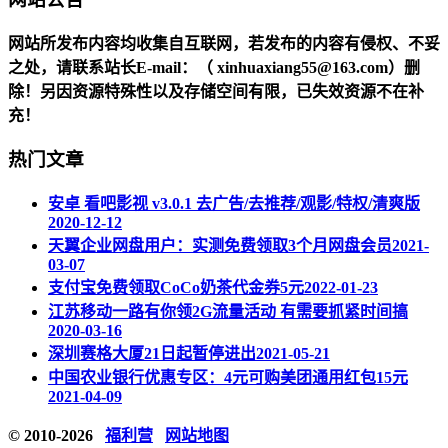
网站所发布内容均收集自互联网，若发布的内容有侵权、不妥
之处，请联系站长
E-mail
：（ xinhuaxiang55@163.com）删
除！另因资源特殊性以及存储空间有限，已失效资源不在补
充！
热门文章
安卓 看吧影视 v3.0.1 去广告/去推荐/观影/特权/清爽版
2020-12-12
天翼企业网盘用户：实测免费领取3个月网盘会员
2021-
03-07
支付宝免费领取CoCo奶茶代金券5元
2022-01-23
江苏移动一路有你领2G流量活动 有需要抓紧时间搞
2020-03-16
深圳赛格大厦21日起暂停进出
2021-05-21
中国农业银行优惠专区：4元可购美团通用红包15元
2021-04-09
© 2010-2026
福利营
网站地图