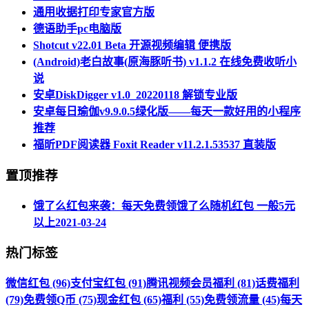
通用收据打印专家官方版
德语助手pc电脑版
Shotcut v22.01 Beta 开源视频编辑 便携版
(Android)老白故事(原海豚听书) v1.1.2 在线免费收听小
说
安卓DiskDigger v1.0_20220118 解锁专业版
安卓每日瑜伽v9.9.0.5绿化版——每天一款好用的小程序
推荐
福昕PDF阅读器 Foxit Reader v11.2.1.53537 直装版
置顶推荐
饿了么红包来袭：每天免费领饿了么随机红包 一般5元
以上
2021-03-24
热门标签
微信红包 (96)
支付宝红包 (91)
腾讯视频会员福利 (81)
话费福利
(79)
免费领Q币 (75)
现金红包 (65)
福利 (55)
免费领流量 (45)
每天