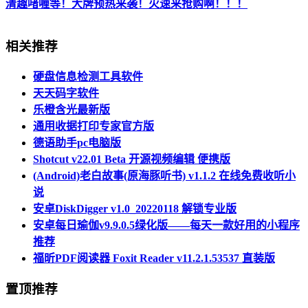
清趣啫喱等！大牌预热来袭！火速来抢购啊！！！
相关推荐
硬盘信息检测工具软件
天天码字软件
乐橙含光最新版
通用收据打印专家官方版
德语助手pc电脑版
Shotcut v22.01 Beta 开源视频编辑 便携版
(Android)老白故事(原海豚听书) v1.1.2 在线免费收听小
说
安卓DiskDigger v1.0_20220118 解锁专业版
安卓每日瑜伽v9.9.0.5绿化版——每天一款好用的小程序
推荐
福昕PDF阅读器 Foxit Reader v11.2.1.53537 直装版
置顶推荐