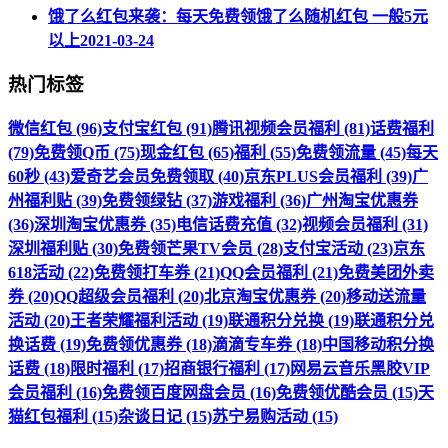
饿了么红包来袭：每天免费领饿了么随机红包 一般5元
以上
2021-03-24
热门标签
微信红包 (96)
支付宝红包 (91)
腾讯视频会员福利 (81)
话费福利
(79)
免费领Q币 (75)
现金红包 (65)
福利 (55)
免费领流量 (45)
每天
60秒 (43)
爱奇艺会员免费领取 (40)
京东PLUS会员福利 (39)
广
州福利贴 (39)
免费领绿钻 (37)
游戏福利 (36)
广州淘宝优惠券
(36)
深圳淘宝优惠券 (35)
电信话费充值 (32)
视频会员福利 (31)
深圳福利贴 (30)
免费领芒果TV会员 (28)
支付宝活动 (23)
京东
618活动 (22)
免费领打车券 (21)
QQ会员福利 (21)
免费美团外卖
券 (20)
QQ超级会员福利 (20)
北京淘宝优惠券 (20)
移动送流量
活动 (20)
王者荣耀福利活动 (19)
联通积分兑换 (19)
联通积分兑
换话费 (19)
免费领优惠券 (18)
滴滴专车券 (18)
中国移动积分换
话费 (18)
限时福利 (17)
招商银行福利 (17)
网易云音乐黑胶VIP
会员福利 (16)
免费领百度网盘会员 (16)
免费领优酷会员 (15)
天
猫红包福利 (15)
杂谈日记 (15)
苏宁易购活动 (15)