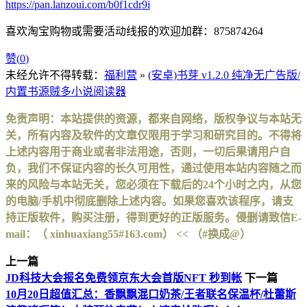
https://pan.lanzoui.com/b0f1cdr9i
喜欢淘宝购物或需要活动线报的欢迎加群：875874264
赞(
0
)
未经允许不得转载：
福利营
»
(安卓)书芽 v1.2.0 纯净无广告版/
内置书源贼多小说阅读器
免责声明：本站提供的资源，都来自网络，版权争议与本站无
关，所有内容及软件的文章仅限用于学习和研究目的。不得将
上述内容用于商业或者非法用途，否则，一切后果请用户自
负，我们不保证内容的长久可用性，通过使用本站内容随之而
来的风险与本站无关，您必须在下载后的24个小时之内，从您
的电脑/手机中彻底删除上述内容。如果您喜欢该程序，请支
持正版软件，购买注册，得到更好的正版服务。侵删请致信E-
mail：（ xinhuaxiang55#163.com） << （#换成@）
上一篇
JD科技大会报名免费领京东大会首版NFT 秒到帐
下一篇
10月20日超值汇总：香飘飘混口奶茶/王者联名保温杯/杜蕾斯