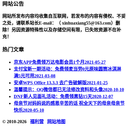
网站公告
网站所发布内容均收集自互联网，若发布的内容有侵权、不妥
之处，请联系站长
E-mail
：（ xinhuaxiang55@163.com）删
除！另因资源特殊性以及存储空间有限，已失效资源不在补
充！
热门文章
京东APP免费领万达电影会员1个月
2021-05-27
支付宝新一期活动：免费领麦当劳0元原味圆筒冰淇淋
满5元可用
2021-03-08
安卓WPS Office 13.3.3 去广告破解版
2021-01-25
温馨提示：QQ微信都已无法修改资料和头像
2020-10-10
DNF新人见面礼活动：免费领黑钻15天
2020-12-07
母亲节对妈妈说的感恩辛苦的话 祝全天下的母亲母亲节
快乐
2020-05-10
© 2010-2026
福利营
网站地图