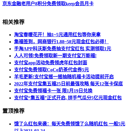
京东金融老用户8积分免费领取keep会员月卡
相关推荐
淘宝春暖花开！抽1~5元通用红包等你来拿
集福签到，网商银行1.88~58元现金红包必得！
手淘APP科沃斯免费抽支付宝红包 实测领取1元
人人可领!免费领取新一期支付宝万能福!
支付宝app活动免费领虎年红包封面
支付宝免费领取CoCo奶茶代金券5元
羊毛更新!支付宝摇一摇抽随机福卡活动提前开启
2022年支付宝集五福25日前最强攻略 每天12张卡保底
支付宝免费领福卡一张 限1月19日兑换
支付宝“集五福”正式开启, 拼手气瓜分5亿元现金红包
置顶推荐
饿了么红包来袭：每天免费领饿了么随机红包 一般5元
以上
2021-03-24