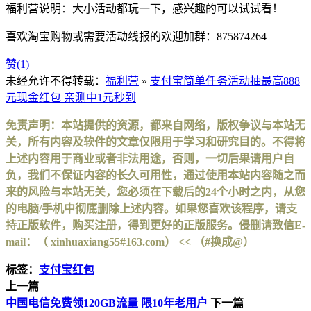
福利营说明：大小活动都玩一下，感兴趣的可以试试看！
喜欢淘宝购物或需要活动线报的欢迎加群：875874264
赞(
1
)
未经允许不得转载：
福利营
»
支付宝简单任务活动抽最高888
元现金红包 亲测中1元秒到
免责声明：本站提供的资源，都来自网络，版权争议与本站无
关，所有内容及软件的文章仅限用于学习和研究目的。不得将
上述内容用于商业或者非法用途，否则，一切后果请用户自
负，我们不保证内容的长久可用性，通过使用本站内容随之而
来的风险与本站无关，您必须在下载后的24个小时之内，从您
的电脑/手机中彻底删除上述内容。如果您喜欢该程序，请支
持正版软件，购买注册，得到更好的正版服务。侵删请致信E-
mail：（ xinhuaxiang55#163.com） << （#换成@）
标签：
支付宝红包
上一篇
中国电信免费领120GB流量 限10年老用户
下一篇