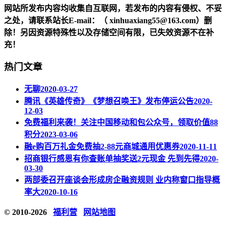
网站所发布内容均收集自互联网，若发布的内容有侵权、不妥
之处，请联系站长
E-mail
：（ xinhuaxiang55@163.com）删
除！另因资源特殊性以及存储空间有限，已失效资源不在补
充！
热门文章
无聊
2020-03-27
腾讯《英雄传奇》《梦想召唤王》发布停运公告
2020-
12-03
免费福利来袭！关注中国移动和包公众号，领取价值88
积分
2023-03-06
融e购百万礼金免费抽2-88元商城通用优惠券
2020-11-11
招商银行感恩有你查账单抽奖送2元现金 先到先得
2020-
03-30
两部委召开座谈会形成房企融资规则 业内称窗口指导概
率大
2020-10-16
© 2010-2026
福利营
网站地图