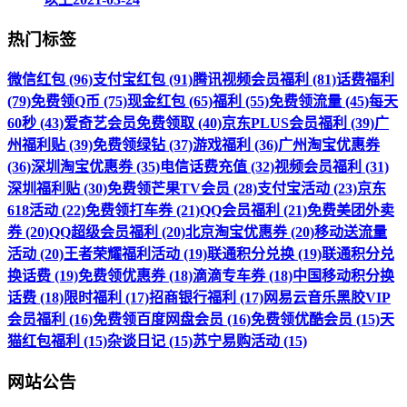
热门标签
微信红包 (96)
支付宝红包 (91)
腾讯视频会员福利 (81)
话费福利
(79)
免费领Q币 (75)
现金红包 (65)
福利 (55)
免费领流量 (45)
每天
60秒 (43)
爱奇艺会员免费领取 (40)
京东PLUS会员福利 (39)
广
州福利贴 (39)
免费领绿钻 (37)
游戏福利 (36)
广州淘宝优惠券
(36)
深圳淘宝优惠券 (35)
电信话费充值 (32)
视频会员福利 (31)
深圳福利贴 (30)
免费领芒果TV会员 (28)
支付宝活动 (23)
京东
618活动 (22)
免费领打车券 (21)
QQ会员福利 (21)
免费美团外卖
券 (20)
QQ超级会员福利 (20)
北京淘宝优惠券 (20)
移动送流量
活动 (20)
王者荣耀福利活动 (19)
联通积分兑换 (19)
联通积分兑
换话费 (19)
免费领优惠券 (18)
滴滴专车券 (18)
中国移动积分换
话费 (18)
限时福利 (17)
招商银行福利 (17)
网易云音乐黑胶VIP
会员福利 (16)
免费领百度网盘会员 (16)
免费领优酷会员 (15)
天
猫红包福利 (15)
杂谈日记 (15)
苏宁易购活动 (15)
网站公告