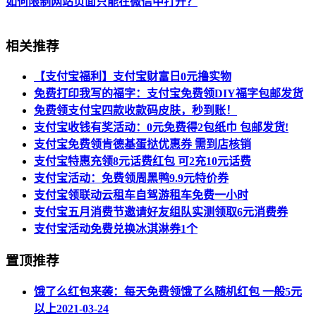
如何限制网站页面只能在微信中打开？
相关推荐
【支付宝福利】支付宝财富日0元撸实物
免费打印我写的福字：支付宝免费领DIY福字包邮发货
免费领支付宝四款收款码皮肤，秒到账！
支付宝收钱有奖活动：0元免费得2包纸巾 包邮发货!
支付宝免费领肯德基蛋挞优惠券 需到店核销
支付宝特惠充领8元话费红包 可2充10元话费
支付宝活动：免费领周黑鸭9.9元特价券
支付宝领联动云租车自驾游租车免费一小时
支付宝五月消费节邀请好友组队实测领取6元消费券
支付宝活动免费兑换冰淇淋券1个
置顶推荐
饿了么红包来袭：每天免费领饿了么随机红包 一般5元
以上
2021-03-24