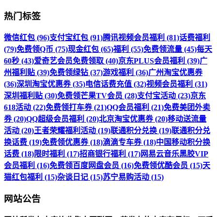
热门标签
微信红包 (96)
支付宝红包 (91)
腾讯视频会员福利 (81)
话费福利
(79)
免费领Q币 (75)
现金红包 (65)
福利 (55)
免费领流量 (45)
每天
60秒 (43)
爱奇艺会员免费领取 (40)
京东PLUS会员福利 (39)
广
州福利贴 (39)
免费领绿钻 (37)
游戏福利 (36)
广州淘宝优惠券
(36)
深圳淘宝优惠券 (35)
电信话费充值 (32)
视频会员福利 (31)
深圳福利贴 (30)
免费领芒果TV会员 (28)
支付宝活动 (23)
京东
618活动 (22)
免费领打车券 (21)
QQ会员福利 (21)
免费美团外卖
券 (20)
QQ超级会员福利 (20)
北京淘宝优惠券 (20)
移动送流量
活动 (20)
王者荣耀福利活动 (19)
联通积分兑换 (19)
联通积分兑
换话费 (19)
免费领优惠券 (18)
滴滴专车券 (18)
中国移动积分换
话费 (18)
限时福利 (17)
招商银行福利 (17)
网易云音乐黑胶VIP
会员福利 (16)
免费领百度网盘会员 (16)
免费领优酷会员 (15)
天
猫红包福利 (15)
杂谈日记 (15)
苏宁易购活动 (15)
网站公告