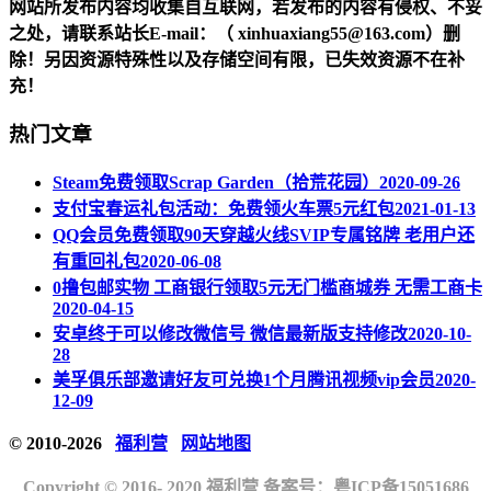
网站所发布内容均收集自互联网，若发布的内容有侵权、不妥
之处，请联系站长
E-mail
：（ xinhuaxiang55@163.com）删
除！另因资源特殊性以及存储空间有限，已失效资源不在补
充！
热门文章
Steam免费领取Scrap Garden（拾荒花园）
2020-09-26
支付宝春运礼包活动：免费领火车票5元红包
2021-01-13
QQ会员免费领取90天穿越火线SVIP专属铭牌 老用户还
有重回礼包
2020-06-08
0撸包邮实物 工商银行领取5元无门槛商城券 无需工商卡
2020-04-15
安卓终于可以修改微信号 微信最新版支持修改
2020-10-
28
美孚俱乐部邀请好友可兑换1个月腾讯视频vip会员
2020-
12-09
© 2010-2026
福利营
网站地图
Copyright © 2016- 2020 福利营 备案号：
粤ICP备15051686