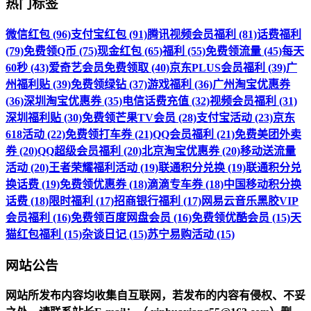
热门标签
微信红包 (96)
支付宝红包 (91)
腾讯视频会员福利 (81)
话费福利
(79)
免费领Q币 (75)
现金红包 (65)
福利 (55)
免费领流量 (45)
每天
60秒 (43)
爱奇艺会员免费领取 (40)
京东PLUS会员福利 (39)
广
州福利贴 (39)
免费领绿钻 (37)
游戏福利 (36)
广州淘宝优惠券
(36)
深圳淘宝优惠券 (35)
电信话费充值 (32)
视频会员福利 (31)
深圳福利贴 (30)
免费领芒果TV会员 (28)
支付宝活动 (23)
京东
618活动 (22)
免费领打车券 (21)
QQ会员福利 (21)
免费美团外卖
券 (20)
QQ超级会员福利 (20)
北京淘宝优惠券 (20)
移动送流量
活动 (20)
王者荣耀福利活动 (19)
联通积分兑换 (19)
联通积分兑
换话费 (19)
免费领优惠券 (18)
滴滴专车券 (18)
中国移动积分换
话费 (18)
限时福利 (17)
招商银行福利 (17)
网易云音乐黑胶VIP
会员福利 (16)
免费领百度网盘会员 (16)
免费领优酷会员 (15)
天
猫红包福利 (15)
杂谈日记 (15)
苏宁易购活动 (15)
网站公告
网站所发布内容均收集自互联网，若发布的内容有侵权、不妥