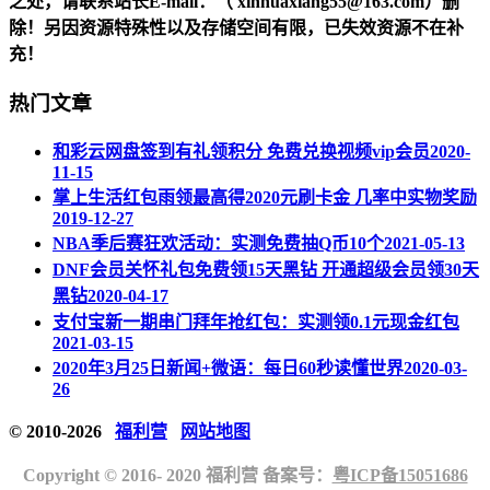
之处，请联系站长
E-mail
：（ xinhuaxiang55@163.com）删
除！另因资源特殊性以及存储空间有限，已失效资源不在补
充！
热门文章
和彩云网盘签到有礼领积分 免费兑换视频vip会员
2020-
11-15
掌上生活红包雨领最高得2020元刷卡金 几率中实物奖励
2019-12-27
NBA季后赛狂欢活动：实测免费抽Q币10个
2021-05-13
DNF会员关怀礼包免费领15天黑钻 开通超级会员领30天
黑钻
2020-04-17
支付宝新一期串门拜年抢红包：实测领0.1元现金红包
2021-03-15
2020年3月25日新闻+微语：每日60秒读懂世界
2020-03-
26
© 2010-2026
福利营
网站地图
Copyright © 2016- 2020 福利营 备案号：
粤ICP备15051686