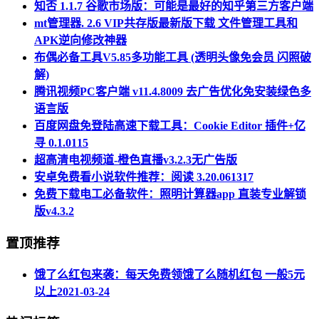
知否 1.1.7 谷歌市场版：可能是最好的知乎第三方客户端
mt管理器. 2.6 VIP共存版最新版下载 文件管理工具和
APK逆向修改神器
布偶必备工具V5.85多功能工具 (透明头像免会员 闪照破
解)
腾讯视频PC客户端 v11.4.8009 去广告优化免安装绿色多
语言版
百度网盘免登陆高速下载工具：Cookie Editor 插件+亿
寻 0.1.0115
超高清电视频道-橙色直播v3.2.3无广告版
安卓免费看小说软件推荐：阅读 3.20.061317
免费下载电工必备软件：照明计算器app 直装专业解锁
版v4.3.2
置顶推荐
饿了么红包来袭：每天免费领饿了么随机红包 一般5元
以上
2021-03-24