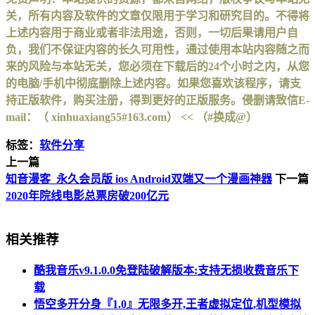
关，所有内容及软件的文章仅限用于学习和研究目的。不得将
上述内容用于商业或者非法用途，否则，一切后果请用户自
负，我们不保证内容的长久可用性，通过使用本站内容随之而
来的风险与本站无关，您必须在下载后的24个小时之内，从您
的电脑/手机中彻底删除上述内容。如果您喜欢该程序，请支
持正版软件，购买注册，得到更好的正版服务。侵删请致信E-
mail：（ xinhuaxiang55#163.com） << （#换成@）
标签：
软件分享
上一篇
知音漫客_永久会员版 ios Android双端又一个漫画神器
下一篇
2020年院线电影总票房破200亿元
相关推荐
酷我音乐v9.1.0.0免登陆破解版本:支持无损收费音乐下
载
悟空多开分身『1.0』无限多开,王者虚拟定位,机型模拟