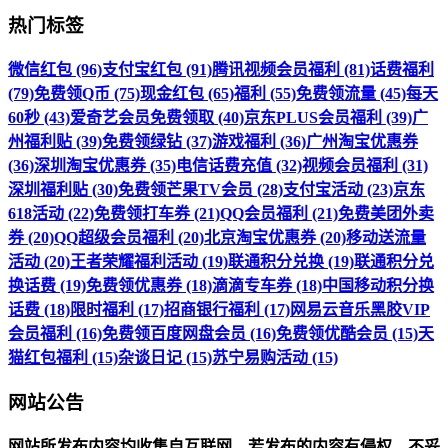
热门标签
微信红包 (96)
支付宝红包 (91)
腾讯视频会员福利 (81)
话费福利
(79)
免费领Q币 (75)
现金红包 (65)
福利 (55)
免费领流量 (45)
每天
60秒 (43)
爱奇艺会员免费领取 (40)
京东PLUS会员福利 (39)
广
州福利贴 (39)
免费领绿钻 (37)
游戏福利 (36)
广州淘宝优惠券
(36)
深圳淘宝优惠券 (35)
电信话费充值 (32)
视频会员福利 (31)
深圳福利贴 (30)
免费领芒果TV会员 (28)
支付宝活动 (23)
京东
618活动 (22)
免费领打车券 (21)
QQ会员福利 (21)
免费美团外卖
券 (20)
QQ超级会员福利 (20)
北京淘宝优惠券 (20)
移动送流量
活动 (20)
王者荣耀福利活动 (19)
联通积分兑换 (19)
联通积分兑
换话费 (19)
免费领优惠券 (18)
滴滴专车券 (18)
中国移动积分换
话费 (18)
限时福利 (17)
招商银行福利 (17)
网易云音乐黑胶VIP
会员福利 (16)
免费领百度网盘会员 (16)
免费领优酷会员 (15)
天
猫红包福利 (15)
杂谈日记 (15)
苏宁易购活动 (15)
网站公告
网站所发布内容均收集自互联网，若发布的内容有侵权、不妥