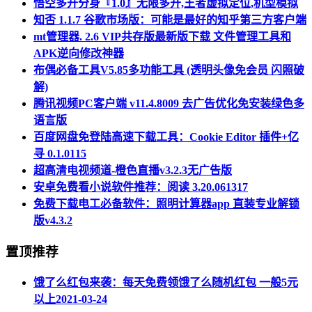
悟空多开分身『1.0』无限多开,王者虚拟定位,机型模拟
知否 1.1.7 谷歌市场版：可能是最好的知乎第三方客户端
mt管理器. 2.6 VIP共存版最新版下载 文件管理工具和
APK逆向修改神器
布偶必备工具V5.85多功能工具 (透明头像免会员 闪照破
解)
腾讯视频PC客户端 v11.4.8009 去广告优化免安装绿色多
语言版
百度网盘免登陆高速下载工具：Cookie Editor 插件+亿
寻 0.1.0115
超高清电视频道-橙色直播v3.2.3无广告版
安卓免费看小说软件推荐：阅读 3.20.061317
免费下载电工必备软件：照明计算器app 直装专业解锁
版v4.3.2
置顶推荐
饿了么红包来袭：每天免费领饿了么随机红包 一般5元
以上
2021-03-24