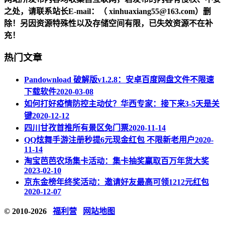
之处，请联系站长
E-mail
：（ xinhuaxiang55@163.com）删
除！另因资源特殊性以及存储空间有限，已失效资源不在补
充！
热门文章
Pandownload 破解版v1.2.8：安卓百度网盘文件不限速
下载软件
2020-03-08
如何打好疫情防控主动仗？华西专家：接下来3-5天是关
键
2020-12-12
四川甘孜首推所有景区免门票
2020-11-14
QQ炫舞手游注册秒提6元现金红包 不限新老用户
2020-
11-14
淘宝芭芭农场集卡活动：集卡抽奖赢取百万年货大奖
2023-02-10
京东金榜年终奖活动：邀请好友最高可领1212元红包
2020-12-07
© 2010-2026
福利营
网站地图