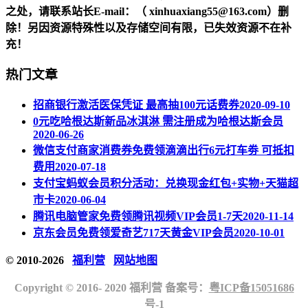
之处，请联系站长
E-mail
：（ xinhuaxiang55@163.com）删
除！另因资源特殊性以及存储空间有限，已失效资源不在补
充！
热门文章
招商银行激活医保凭证 最高抽100元话费券
2020-09-10
0元吃哈根达斯新品冰淇淋 需注册成为哈根达斯会员
2020-06-26
微信支付商家消费券免费领滴滴出行6元打车劵 可抵扣
费用
2020-07-18
支付宝蚂蚁会员积分活动：兑换现金红包+实物+天猫超
市卡
2020-06-04
腾讯电脑管家免费领腾讯视频VIP会员1-7天
2020-11-14
京东会员免费领爱奇艺717天黄金VIP会员
2020-10-01
© 2010-2026
福利营
网站地图
Copyright © 2016- 2020 福利营 备案号：
粤ICP备15051686
号-1