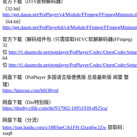
官方下载（DTS音频解码器）
（32-bit）
http://get.daum.net/PotPlayer/v4/Module/FFmpeg/FFmpegMininum.d
（64-bit）
http://get.daum.net/PotPlayer64/v4/Module/FFmpeg/FFmpegMininum
官方下载（解码组件包 //只需提取HEVC软解解码器(FFmpeg)
32
位
http://t1.daumcdn.net/potplayer/PotPlayer/Codec/OpenCodecSetu
64
位
http://t1.daumcdn.net/potplayer/PotPlayer/Codec/OpenCodecSetu
网盘下载（PotPlayer 多国语言版便携版 总是最新版 闻雷 整
理）
https://lanzous.com/b0i38vsd
网盘下载（Dio特别版）
https://diodiy.ctfile.com/dir/937902-10951939-d925ca/
网盘下载（分流）
https://pan.baidu.com/s/18R9aeCrb1FH-f2szq6w2Zw
提取码：
xuq8