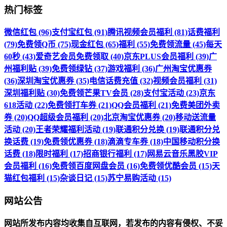
热门标签
微信红包 (96)
支付宝红包 (91)
腾讯视频会员福利 (81)
话费福利
(79)
免费领Q币 (75)
现金红包 (65)
福利 (55)
免费领流量 (45)
每天
60秒 (43)
爱奇艺会员免费领取 (40)
京东PLUS会员福利 (39)
广
州福利贴 (39)
免费领绿钻 (37)
游戏福利 (36)
广州淘宝优惠券
(36)
深圳淘宝优惠券 (35)
电信话费充值 (32)
视频会员福利 (31)
深圳福利贴 (30)
免费领芒果TV会员 (28)
支付宝活动 (23)
京东
618活动 (22)
免费领打车券 (21)
QQ会员福利 (21)
免费美团外卖
券 (20)
QQ超级会员福利 (20)
北京淘宝优惠券 (20)
移动送流量
活动 (20)
王者荣耀福利活动 (19)
联通积分兑换 (19)
联通积分兑
换话费 (19)
免费领优惠券 (18)
滴滴专车券 (18)
中国移动积分换
话费 (18)
限时福利 (17)
招商银行福利 (17)
网易云音乐黑胶VIP
会员福利 (16)
免费领百度网盘会员 (16)
免费领优酷会员 (15)
天
猫红包福利 (15)
杂谈日记 (15)
苏宁易购活动 (15)
网站公告
网站所发布内容均收集自互联网，若发布的内容有侵权、不妥