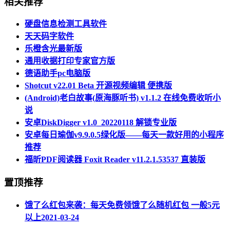
相关推荐
硬盘信息检测工具软件
天天码字软件
乐橙含光最新版
通用收据打印专家官方版
德语助手pc电脑版
Shotcut v22.01 Beta 开源视频编辑 便携版
(Android)老白故事(原海豚听书) v1.1.2 在线免费收听小
说
安卓DiskDigger v1.0_20220118 解锁专业版
安卓每日瑜伽v9.9.0.5绿化版——每天一款好用的小程序
推荐
福昕PDF阅读器 Foxit Reader v11.2.1.53537 直装版
置顶推荐
饿了么红包来袭：每天免费领饿了么随机红包 一般5元
以上
2021-03-24