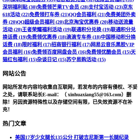
深圳福利贴 (30)
免费领芒果TV会员 (28)
支付宝活动 (23)
京东
618活动 (22)
免费领打车券 (21)
QQ会员福利 (21)
免费美团外卖
券 (20)
QQ超级会员福利 (20)
北京淘宝优惠券 (20)
移动送流量
活动 (20)
王者荣耀福利活动 (19)
联通积分兑换 (19)
联通积分兑
换话费 (19)
免费领优惠券 (18)
滴滴专车券 (18)
中国移动积分换
话费 (18)
限时福利 (17)
招商银行福利 (17)
网易云音乐黑胶VIP
会员福利 (16)
免费领百度网盘会员 (16)
免费领优酷会员 (15)
天
猫红包福利 (15)
杂谈日记 (15)
苏宁易购活动 (15)
网站公告
网站所发布内容均收集自互联网，若发布的内容有侵权、不妥
之处，请联系站长
E-mail
：（ xinhuaxiang55@163.com）删
除！另因资源特殊性以及存储空间有限，已失效资源不在补
充！
热门文章
美国17岁少女腿长135公分 打破吉尼斯第一长腿纪录