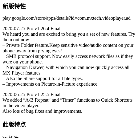
新版特性
play.google.com/store/apps/details?id=com.mxtech.videoplayer.ad
2020-07-25 Pro v1.26.4 Final
We heard you and are excited to bring you a set of new features. Try
them out now:
– Private Folder feature.Keep sensitive video/audio content on your
phone away from prying eyes!
– SMB protocol support. Now easily access network files as if they
were on your phone.
– Navigation Drawer, with which you can now quickly access all
MX Player features.
– Also the Share support for all file types.
– Improvements on Picture-in-Picture experience.
2020-06-25 Pro v1.25.5 Final
We added “A/B Repeat” and “Timer” functions to Quick Shortcuts
in the video player.
Also lots of bug fixes and improvements.
此版特点