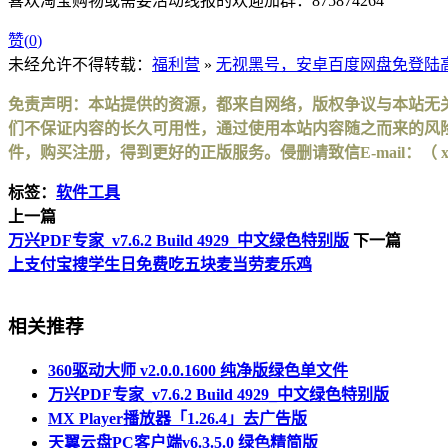
喜欢淘宝购物或需要活动线报的欢迎加群：875874264
赞(
0
)
未经允许不得转载：
福利营
»
无视黑号，安卓百度网盘免登陆
免责声明：本站提供的资源，都来自网络，版权争议与本站无
们不保证内容的长久可用性，通过使用本站内容随之而来的风险
件，购买注册，得到更好的正版服务。侵删请致信E-mail：（ xinhuax
标签：
软件工具
上一篇
万兴PDF专家_v7.6.2 Build 4929_中文绿色特别版
下一篇
上支付宝搜学生日免费吃五块麦当劳麦乐鸡
相关推荐
360驱动大师 v2.0.0.1600 纯净版绿色单文件
万兴PDF专家_v7.6.2 Build 4929_中文绿色特别版
MX Player播放器「1.26.4」去广告版
天翼云盘PC客户端v6.3.5.0 绿色精简版