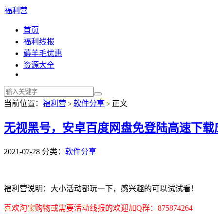
福利营
首页
福利线报
薅羊毛优惠
资源大全
当前位置：
福利营
软件分享
正文
>
>
无视黑号，安卓百度网盘免登陆高速下载
2021-07-28
分类：
软件分享
福利营说明：大小活动都玩一下，感兴趣的可以试试看！
喜欢淘宝购物或需要活动线报的欢迎加Q群：875874264