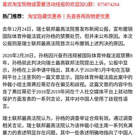
喜欢淘宝购物或需要活动线报的欢迎加Q群：875874264
热门推荐：
淘宝隐藏优惠券丨先查券再购物更优惠
去年12月24日，瑞士联邦最高法院曾发布新闻公报，宣布撤销
国际体育仲裁法庭对孙杨的禁赛处罚，但并未公布原因。本次
公报则是瑞士联邦最高法院首次公布撤销上述判决的原因。
2020年2月28日，孙杨因兴奋剂违规被国际体育仲裁法庭禁赛8
年，孙杨就此判决向瑞士最高联邦法院提出上诉。公报中显
示，孙杨在上诉申请中指出，其本人于2020年5月中旬在互联
网平台上注意到的一篇文章显示，国际体育仲裁法庭此案中的
仲裁小组主席弗拉蒂尼存在偏见和歧视。这篇文章的内容中包
含了弗拉蒂尼于2018至2019年间在个人社交媒体平台上就动物
保护方面发表的一系列言论，其中对中国人使用了歧视性语
言。
瑞士联邦最高法院认为，孙杨的调查举证合规有效。通过调查
相关言论，瑞士联邦最高法院认为该仲裁小组主席一系列充满
暴力的表述明显存在问题，其中一些表述明确地指向了中国人