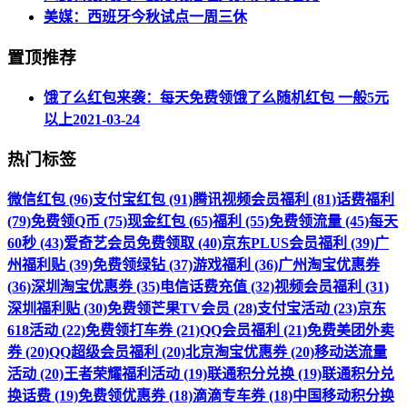
美媒：西班牙今秋试点一周三休
置顶推荐
饿了么红包来袭：每天免费领饿了么随机红包 一般5元
以上
2021-03-24
热门标签
微信红包 (96)
支付宝红包 (91)
腾讯视频会员福利 (81)
话费福利
(79)
免费领Q币 (75)
现金红包 (65)
福利 (55)
免费领流量 (45)
每天
60秒 (43)
爱奇艺会员免费领取 (40)
京东PLUS会员福利 (39)
广
州福利贴 (39)
免费领绿钻 (37)
游戏福利 (36)
广州淘宝优惠券
(36)
深圳淘宝优惠券 (35)
电信话费充值 (32)
视频会员福利 (31)
深圳福利贴 (30)
免费领芒果TV会员 (28)
支付宝活动 (23)
京东
618活动 (22)
免费领打车券 (21)
QQ会员福利 (21)
免费美团外卖
券 (20)
QQ超级会员福利 (20)
北京淘宝优惠券 (20)
移动送流量
活动 (20)
王者荣耀福利活动 (19)
联通积分兑换 (19)
联通积分兑
换话费 (19)
免费领优惠券 (18)
滴滴专车券 (18)
中国移动积分换