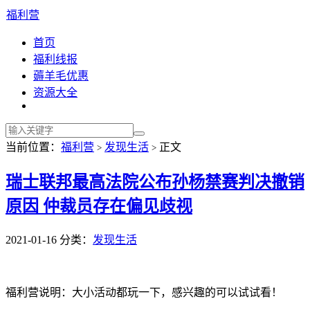
福利营
首页
福利线报
薅羊毛优惠
资源大全
当前位置：
福利营
发现生活
正文
>
>
瑞士联邦最高法院公布孙杨禁赛判决撤销
原因 仲裁员存在偏见歧视
2021-01-16
分类：
发现生活
福利营说明：大小活动都玩一下，感兴趣的可以试试看！