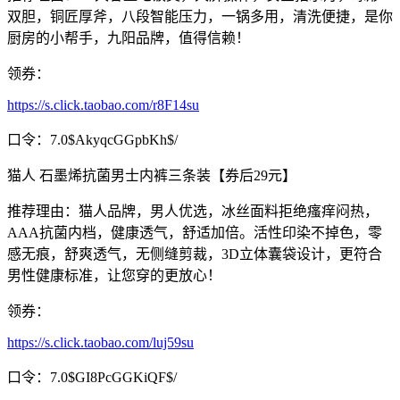
双胆，铜匠厚斧，八段智能压力，一锅多用，清洗便捷，是你
厨房的小帮手，九阳品牌，值得信赖！
领券：
https://s.click.taobao.com/r8F14su
口令：7.0$AkyqcGGpbKh$/
猫人 石墨烯抗菌男士内裤三条装【券后29元】
推荐理由：猫人品牌，男人优选，冰丝面料拒绝瘙痒闷热，
AAA抗菌内档，健康透气，舒适加倍。活性印染不掉色，零
感无痕，舒爽透气，无侧缝剪裁，3D立体囊袋设计，更符合
男性健康标准，让您穿的更放心！
领券：
https://s.click.taobao.com/luj59su
口令：7.0$GI8PcGGKiQF$/