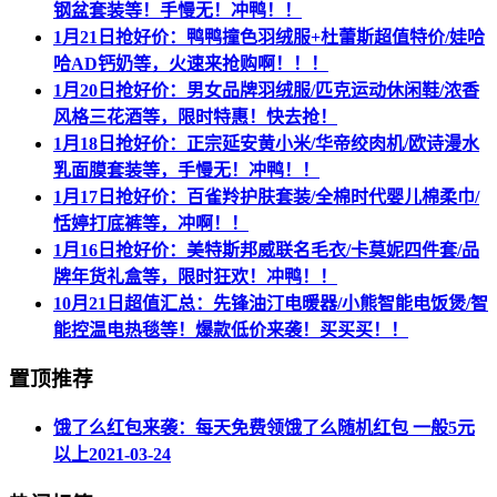
钢盆套装等！手慢无！冲鸭！！
1月21日抢好价：鸭鸭撞色羽绒服+杜蕾斯超值特价/娃哈
哈AD钙奶等，火速来抢购啊！！！
1月20日抢好价：男女品牌羽绒服/匹克运动休闲鞋/浓香
风格三花酒等，限时特惠！快去抢！
1月18日抢好价：正宗延安黄小米/华帝绞肉机/欧诗漫水
乳面膜套装等，手慢无！冲鸭！！
1月17日抢好价：百雀羚护肤套装/全棉时代婴儿棉柔巾/
恬婷打底裤等，冲啊！！
1月16日抢好价：美特斯邦威联名毛衣/卡莫妮四件套/品
牌年货礼盒等，限时狂欢！冲鸭！！
10月21日超值汇总：先锋油汀电暖器/小熊智能电饭煲/智
能控温电热毯等！爆款低价来袭！买买买！！
置顶推荐
饿了么红包来袭：每天免费领饿了么随机红包 一般5元
以上
2021-03-24