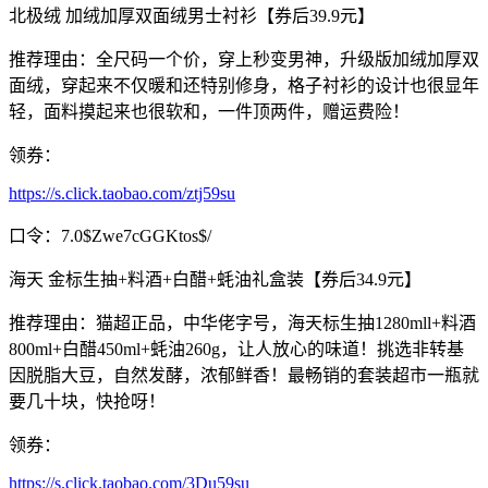
北极绒 加绒加厚双面绒男士衬衫【券后39.9元】
推荐理由：全尺码一个价，穿上秒变男神，升级版加绒加厚双
面绒，穿起来不仅暖和还特别修身，格子衬衫的设计也很显年
轻，面料摸起来也很软和，一件顶两件，赠运费险！
领券：
https://s.click.taobao.com/ztj59su
口令：7.0$Zwe7cGGKtos$/
海天 金标生抽+料酒+白醋+蚝油礼盒装【券后34.9元】
推荐理由：猫超正品，中华佬字号，海天标生抽1280mll+料酒
800ml+白醋450ml+蚝油260g，让人放心的味道！挑选非转基
因脱脂大豆，自然发酵，浓郁鲜香！最畅销的套装超市一瓶就
要几十块，快抢呀！
领券：
https://s.click.taobao.com/3Du59su