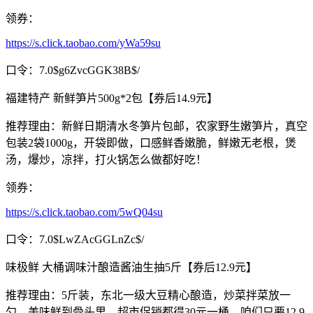
领券：
https://s.click.taobao.com/yWa59su
口令：7.0$g6ZvcGGK38B$/
福建特产 新鲜笋片500g*2包【券后14.9元】
推荐理由：新鲜日期清水冬笋片包邮，农家野生嫩笋片，真空
包装2袋1000g，开袋即做，口感鲜香嫩脆，鲜嫩无老根，煲
汤，爆炒，凉拌，打火锅怎么做都好吃！
领券：
https://s.click.taobao.com/5wQ04su
口令：7.0$LwZAcGGLnZc$/
味极鲜 大桶调味汁酿造酱油生抽5斤【券后12.9元】
推荐理由：5斤装，东北一级大豆精心酿造，炒菜拌菜放一
勺，美味鲜到骨头里，超市促销都得30元一桶，咱们只要12.9