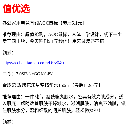
值优选
办公家用电竞有线AOC鼠标【券后5.1元】
推荐理由：超值抢购，AOC鼠标，人体工学设计，线下一个
卖三四十块，今天咱们5.1元秒他！用来过渡还不错！
领券：
https://s.click.taobao.com/D9v04su
口令：7.0$l3ckcGGKfbl$/
雪玲妃 玫瑰花漾星空精华水150ml【券后11.95元】
推荐理由：一件5折，烟酰胺爽肤水，经典有效亮肤成分，透
入肌底，帮助改善肌肤干燥缺水，滋润肌肤，清爽不油腻，锁
住肌肤水分，温和细致的呵护肌肤，轻松做女神！
领券：