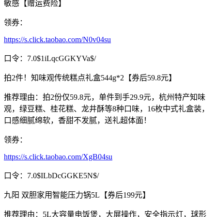
敏感【赠运费险】
领券：
https://s.click.taobao.com/N0v04su
口令：7.0$1iLqcGGKYVa$/
拍2件！知味观传统糕点礼盒544g*2【券后59.8元】
推荐理由：拍2份仅59.8元，单件到手29.9元，杭州特产知味
观，绿豆糕、桂花糕、龙井酥等8种口味，16枚中式礼盒装，
口感细腻绵软，香甜不发腻，送礼超体面！
领券：
https://s.click.taobao.com/XgB04su
口令：7.0$ILbDcGGKE5N$/
九阳 双胆家用智能压力锅5L【券后199元】
推荐理由：5L大容量电饭煲，大屏操作，安全指示灯，球形