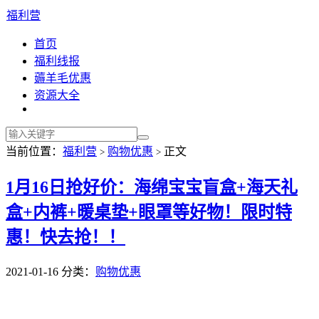
福利营
首页
福利线报
薅羊毛优惠
资源大全
当前位置：
福利营
购物优惠
正文
>
>
1月16日抢好价：海绵宝宝盲盒+海天礼
盒+内裤+暖桌垫+眼罩等好物！限时特
惠！快去抢！！
2021-01-16
分类：
购物优惠