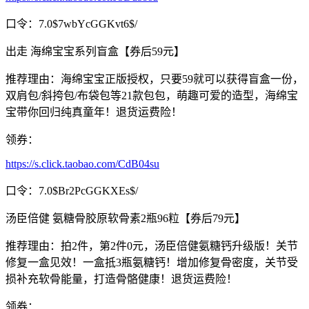
口令：7.0$7wbYcGGKvt6$/
出走 海绵宝宝系列盲盒【券后59元】
推荐理由：海绵宝宝正版授权，只要59就可以获得盲盒一份，
双肩包/斜挎包/布袋包等21款包包，萌趣可爱的造型，海绵宝
宝带你回归纯真童年！退货运费险！
领券：
https://s.click.taobao.com/CdB04su
口令：7.0$Br2PcGGKXEs$/
汤臣倍健 氨糖骨胶原软骨素2瓶96粒【券后79元】
推荐理由：拍2件，第2件0元，汤臣倍健氨糖钙升级版！关节
修复一盒见效！一盒抵3瓶氨糖钙！增加修复骨密度，关节受
损补充软骨能量，打造骨骼健康！退货运费险！
领券：