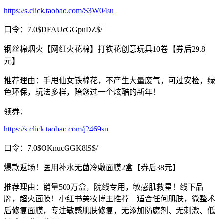
https://s.click.taobao.com/S3W04su
口令：7.0$DFAUcGGpuDZ$/
钢丝棉烟火【网红火花棉】打铁花创意玩具10卷【券后29.8
元】
推荐理由：手甩仙女铁棉花，不产生大量废气，可过安检，绿
色环保，玩法多样，陪您过一个炫酷的新年！
领券：
https://s.click.taobao.com/j2469su
口令：7.0$OKnucGGK8lS$/
爆款返场！医用补水无菌冷敷面膜2盒【券后38元】
推荐理由：销量500万盒，院线专用，敏感肌救星！线下品
牌，超火面膜！小红书美妆博主推荐！适合任何肌肤，微整术
后修复面膜，专注敏感肌肤修复，无添加防腐剂、无刺激、低