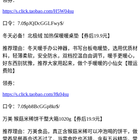
领券：
https://s.click.taobao.com/H5W04su
口令：7.0$pJQDcGGLFwy$/
冬天必备！北极绒 加热保暖暖桌垫【券后19.9元】
推荐理由：冬天暖手办公神器，书写台板电暖垫，选用优质材
料，轻薄柔软，安全防水，双档控温自由调节，暖手更暖心，
好东西别犹豫，推荐大家用起来，做个手暖暖的小仙女【赠运
费险】
领券：
https://s.click.taobao.com/Jfk04su
口令：7.0$pb8BcGGp8kr$/
万美 猴菇米稀饼干整大箱1020g【券后19.9元】
推荐理由：万美食品，真正含猴菇米稀可以冲泡喝的饼干，做
营养早餐再合适不过了，当零食吃也不错，含有五谷精华，营