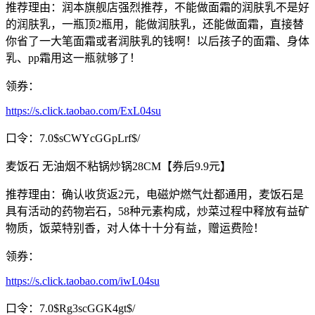
推荐理由：润本旗舰店强烈推荐，不能做面霜的润肤乳不是好
的润肤乳，一瓶顶2瓶用，能做润肤乳，还能做面霜，直接替
你省了一大笔面霜或者润肤乳的钱啊！以后孩子的面霜、身体
乳、pp霜用这一瓶就够了！
领券：
https://s.click.taobao.com/ExL04su
口令：7.0$sCWYcGGpLrf$/
麦饭石 无油烟不粘锅炒锅28CM【券后9.9元】
推荐理由：确认收货返2元，电磁炉燃气灶都通用，麦饭石是
具有活动的药物岩石，58种元素构成，炒菜过程中释放有益矿
物质，饭菜特别香，对人体十十分有益，赠运费险！
领券：
https://s.click.taobao.com/iwL04su
口令：7.0$Rg3scGGK4gt$/