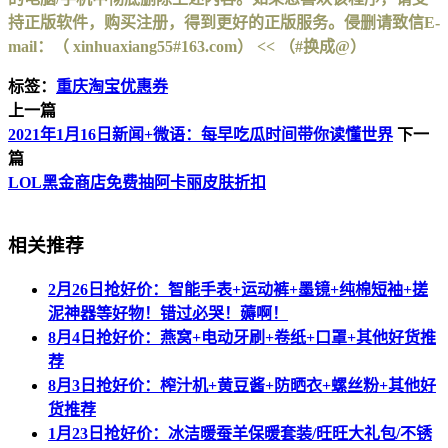
持正版软件，购买注册，得到更好的正版服务。侵删请致信E-
mail：（ xinhuaxiang55#163.com） << （#换成@）
标签：
重庆淘宝优惠券
上一篇
2021年1月16日新闻+微语：每早吃瓜时间带你读懂世界
下一
篇
LOL黑金商店免费抽阿卡丽皮肤折扣
相关推荐
2月26日抢好价：智能手表+运动裤+墨镜+纯棉短袖+搓
泥神器等好物！错过必哭！薅啊！
8月4日抢好价：燕窝+电动牙刷+卷纸+口罩+其他好货推
荐
8月3日抢好价：榨汁机+黄豆酱+防晒衣+螺丝粉+其他好
货推荐
1月23日抢好价：冰洁暖蚕羊保暖套装/旺旺大礼包/不锈