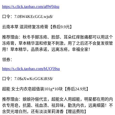
https://s.click.taobao.com/a8W04su
口令：7.0$W4KEcGGLwju$/
云南本草 滋润修复冻疮膏【券后9.9元】
推荐理由：秋冬手脚冻疮、脸部、耳朵红痒胀痛都可以用这个
冻疮膏，草本精华温和修复不刺激，用了之后还不会复发很管
用！草本精华，品质承诺，远离冻疮，幸福全家！
领券：
https://s.click.taobao.com/bUQ59su
口令：7.0$aXwKcGGKiRS$/
超能 女士内衣皂超值装101g*10块【券后24.9元】
推荐理由：娘娘孙俪代言，超能女人用超能，明星都在用的内
衣专用皂，抗菌、祛血渍、祛异味，勤洗内衣，远离细菌！不
含荧光增白剂，还有淡淡茉莉清香【赠运费险】