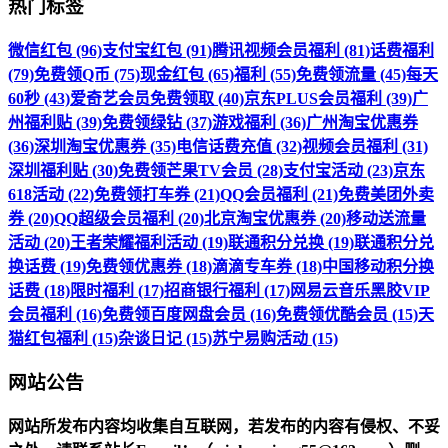
热门标签
微信红包 (96)
支付宝红包 (91)
腾讯视频会员福利 (81)
话费福利
(79)
免费领Q币 (75)
现金红包 (65)
福利 (55)
免费领流量 (45)
每天
60秒 (43)
爱奇艺会员免费领取 (40)
京东PLUS会员福利 (39)
广
州福利贴 (39)
免费领绿钻 (37)
游戏福利 (36)
广州淘宝优惠券
(36)
深圳淘宝优惠券 (35)
电信话费充值 (32)
视频会员福利 (31)
深圳福利贴 (30)
免费领芒果TV会员 (28)
支付宝活动 (23)
京东
618活动 (22)
免费领打车券 (21)
QQ会员福利 (21)
免费美团外卖
券 (20)
QQ超级会员福利 (20)
北京淘宝优惠券 (20)
移动送流量
活动 (20)
王者荣耀福利活动 (19)
联通积分兑换 (19)
联通积分兑
换话费 (19)
免费领优惠券 (18)
滴滴专车券 (18)
中国移动积分换
话费 (18)
限时福利 (17)
招商银行福利 (17)
网易云音乐黑胶VIP
会员福利 (16)
免费领百度网盘会员 (16)
免费领优酷会员 (15)
天
猫红包福利 (15)
杂谈日记 (15)
苏宁易购活动 (15)
网站公告
网站所发布内容均收集自互联网，若发布的内容有侵权、不妥