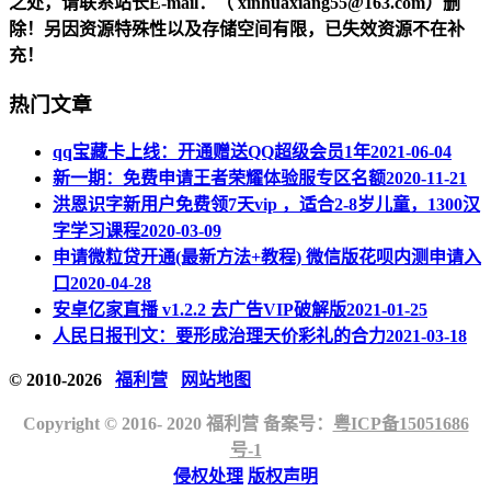
之处，请联系站长
E-mail
：（ xinhuaxiang55@163.com）删
除！另因资源特殊性以及存储空间有限，已失效资源不在补
充！
热门文章
qq宝藏卡上线：开通赠送QQ超级会员1年
2021-06-04
新一期：免费申请王者荣耀体验服专区名额
2020-11-21
洪恩识字新用户免费领7天vip ，适合2-8岁儿童，1300汉
字学习课程
2020-03-09
申请微粒贷开通(最新方法+教程) 微信版花呗内测申请入
口
2020-04-28
安卓亿家直播 v1.2.2 去广告VIP破解版
2021-01-25
人民日报刊文：要形成治理天价彩礼的合力
2021-03-18
© 2010-2026
福利营
网站地图
Copyright © 2016- 2020 福利营 备案号：
粤ICP备15051686
号-1
侵权处理
版权声明