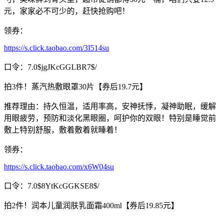
元，家家必不可少的，赶快抢购吧！
领券：
https://s.click.taobao.com/3I514su
口令：7.0$jgJKcGGLBR7$/
拍3件！蒸汽热敷眼罩30片【券后19.7元】
推荐理由：持久恒温，适用率高，安神抚悸，凝神助眠，缓解
用眼疲劳，预防和淡化黑眼圈，呵护你的双眼！特别是睡觉前
敷上特别舒服，敷着敷着就睡着！
领券：
https://s.click.taobao.com/x6W04su
口令：7.0$8YtKcGGKSE8$/
拍2件！润本儿童润肤乳面霜400ml【券后19.85元】