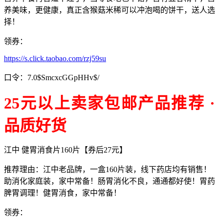
养美味，更健康，真正含猴菇米稀可以冲泡喝的饼干，送人选
择！
领券：
https://s.click.taobao.com/rzj59su
口令：7.0$SmcxcGGpHHv$/
25元以上卖家包邮产品推荐 ·
品质好货
江中 健胃消食片160片【券后27元】
推荐理由：江中老品牌，一盒160片装，线下药店均有销售！
助消化家庭装，家中常备！肠胃消化不良，通通都好使！胃药
脾胃调理！健胃消食，家中常备！
领券：