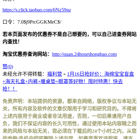
https://s.click.taobao.com/6Nz59su
口令：7.0$j9PrcGGKMeC$/
若本页面发布的优惠券不是自己想要的，可以自己进查券网站
内查找！
淘宝优惠券查询网站：
http://quan.24hourshongbao.com
赞(
0
)
未经允许不得转载：
福利营
»
1月16日抢好价：海绵宝宝盲盒
+海天礼盒+内裤+暖桌垫+眼罩等好物！限时特惠！快去
抢！！
免责声明：本站提供的资源，都来自网络，版权争议与本站无
关，所有内容及软件的文章仅限用于学习和研究目的。不得将
上述内容用于商业或者非法用途，否则，一切后果请用户自
负，我们不保证内容的长久可用性，通过使用本站内容随之而
来的风险与本站无关，您必须在下载后的24个小时之内，从您
的电脑/手机中彻底删除上述内容。如果您喜欢该程序，请支