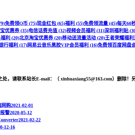
9)
免费领Q币 (75)
现金红包 (65)
福利 (55)
免费领流量 (45)
每天60秒 
优惠券 (35)
电信话费充值 (32)
视频会员福利 (31)
深圳福利贴 (30
利 (20)
北京淘宝优惠券 (20)
移动送流量活动 (20)
王者荣耀福利活动
行福利 (17)
网易云音乐黑胶VIP会员福利 (16)
免费领百度网盘会员
之处，请联系站长
E-mail
：（ xinhuaxiang55@163.c
慎网购
2021-02-01
已报警
2020-05-12
nverter
2021-02-22
0-12-16