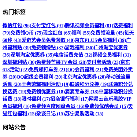
热门标签
微信红包 (96)
支付宝红包 (91)
腾讯视频会员福利 (81)
话费福利
(79)
免费领Q币 (75)
现金红包 (65)
福利 (55)
免费领流量 (45)
每天
60秒 (43)
爱奇艺会员免费领取 (40)
京东PLUS会员福利 (39)
广
州福利贴 (39)
免费领绿钻 (37)
游戏福利 (36)
广州淘宝优惠券
(36)
深圳淘宝优惠券 (35)
电信话费充值 (32)
视频会员福利 (31)
深圳福利贴 (30)
免费领芒果TV会员 (28)
支付宝活动 (23)
京东
618活动 (22)
免费领打车券 (21)
QQ会员福利 (21)
免费美团外卖
券 (20)
QQ超级会员福利 (20)
北京淘宝优惠券 (20)
移动送流量
活动 (20)
王者荣耀福利活动 (19)
联通积分兑换 (19)
联通积分兑
换话费 (19)
免费领优惠券 (18)
滴滴专车券 (18)
中国移动积分换
话费 (18)
限时福利 (17)
招商银行福利 (17)
网易云音乐黑胶VIP
会员福利 (16)
免费领百度网盘会员 (16)
免费领优酷会员 (15)
天
猫红包福利 (15)
杂谈日记 (15)
苏宁易购活动 (15)
网站公告