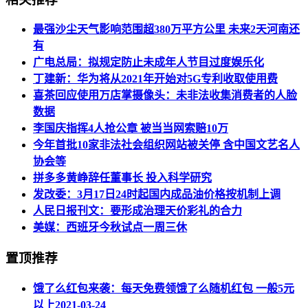
最强沙尘天气影响范围超380万平方公里 未来2天河南还
有
广电总局：拟规定防止未成年人节目过度娱乐化
丁建新：华为将从2021年开始对5G专利收取使用费
喜茶回应使用万店掌摄像头：未非法收集消费者的人脸
数据
李国庆指挥4人抢公章 被当当网索赔10万
今年首批10家非法社会组织网站被关停 含中国文艺名人
协会等
拼多多黄峥辞任董事长 投入科学研究
发改委：3月17日24时起国内成品油价格按机制上调
人民日报刊文：要形成治理天价彩礼的合力
美媒：西班牙今秋试点一周三休
置顶推荐
饿了么红包来袭：每天免费领饿了么随机红包 一般5元
以上
2021-03-24