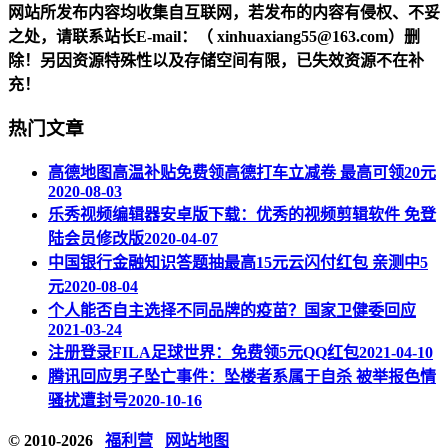
网站所发布内容均收集自互联网，若发布的内容有侵权、不妥
之处，请联系站长
E-mail
：（ xinhuaxiang55@163.com）删
除！另因资源特殊性以及存储空间有限，已失效资源不在补
充！
热门文章
高德地图高温补贴免费领高德打车立减卷 最高可领20元
2020-08-03
乐秀视频编辑器安卓版下载：优秀的视频剪辑软件 免登
陆会员修改版
2020-04-07
中国银行金融知识答题抽最高15元云闪付红包 亲测中5
元
2020-08-04
个人能否自主选择不同品牌的疫苗？国家卫健委回应
2021-03-24
注册登录FILA足球世界：免费领5元QQ红包
2021-04-10
腾讯回应男子坠亡事件：坠楼者系属于自杀 被举报色情
骚扰遭封号
2020-10-16
© 2010-2026
福利营
网站地图