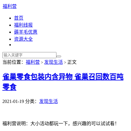
福利营
首页
福利线报
薅羊毛优惠
资源大全
当前位置：
福利营
发现生活
正文
>
>
雀巢零食包装内含异物 雀巢召回数百吨
零食
2021-01-19
分类：
发现生活
福利营说明：大小活动都玩一下，感兴趣的可以试试看！