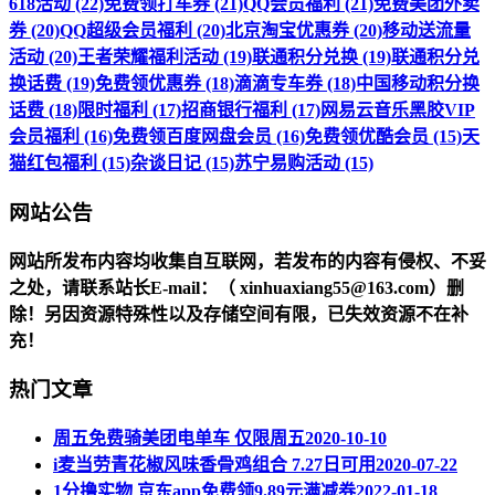
618活动 (22)
免费领打车券 (21)
QQ会员福利 (21)
免费美团外卖
券 (20)
QQ超级会员福利 (20)
北京淘宝优惠券 (20)
移动送流量
活动 (20)
王者荣耀福利活动 (19)
联通积分兑换 (19)
联通积分兑
换话费 (19)
免费领优惠券 (18)
滴滴专车券 (18)
中国移动积分换
话费 (18)
限时福利 (17)
招商银行福利 (17)
网易云音乐黑胶VIP
会员福利 (16)
免费领百度网盘会员 (16)
免费领优酷会员 (15)
天
猫红包福利 (15)
杂谈日记 (15)
苏宁易购活动 (15)
网站公告
网站所发布内容均收集自互联网，若发布的内容有侵权、不妥
之处，请联系站长
E-mail
：（ xinhuaxiang55@163.com）删
除！另因资源特殊性以及存储空间有限，已失效资源不在补
充！
热门文章
周五免费骑美团电单车 仅限周五
2020-10-10
i麦当劳青花椒风味香骨鸡组合 7.27日可用
2020-07-22
1分撸实物 京东app免费领9.89元满减券
2022-01-18