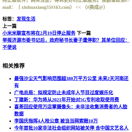
持正版软件，购买注册，得到更好的正版服务。侵删请致信E-
mail：（ xinhuaxiang55#163.com） << （#换成@）
标签：
发现生活
上一篇
小米米聊宣布将在2月19日停止服务
下一篇
举报济源市委书记后，政府秘书长妻子遭停职？其单位回应：
不便说
相关推荐
最强沙尘天气影响范围超380万平方公里 未来2天河南还
有
广电总局：拟规定防止未成年人节目过度娱乐化
丁建新：华为将从2021年开始对5G专利收取使用费
喜茶回应使用万店掌摄像头：未非法收集消费者的人脸
数据
李国庆指挥4人抢公章 被当当网索赔10万
今年首批10家非法社会组织网站被关停 含中国文艺名人