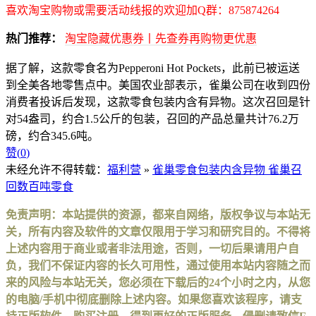
喜欢淘宝购物或需要活动线报的欢迎加Q群：875874264
热门推荐：
淘宝隐藏优惠券丨先查券再购物更优惠
据了解，这款零食名为Pepperoni Hot Pockets，此前已被运送
到全美各地零售点中。美国农业部表示，雀巢公司在收到四份
消费者投诉后发现，这款零食包装内含有异物。这次召回是针
对54盎司，约合1.5公斤的包装，召回的产品总量共计76.2万
磅，约合345.6吨。
赞(
0
)
未经允许不得转载：
福利营
»
雀巢零食包装内含异物 雀巢召
回数百吨零食
免责声明：本站提供的资源，都来自网络，版权争议与本站无
关，所有内容及软件的文章仅限用于学习和研究目的。不得将
上述内容用于商业或者非法用途，否则，一切后果请用户自
负，我们不保证内容的长久可用性，通过使用本站内容随之而
来的风险与本站无关，您必须在下载后的24个小时之内，从您
的电脑/手机中彻底删除上述内容。如果您喜欢该程序，请支