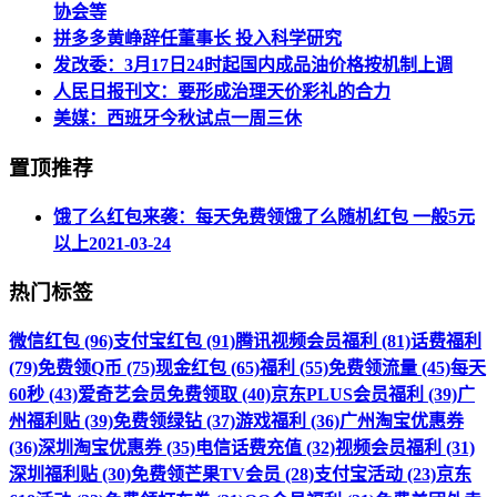
协会等
拼多多黄峥辞任董事长 投入科学研究
发改委：3月17日24时起国内成品油价格按机制上调
人民日报刊文：要形成治理天价彩礼的合力
美媒：西班牙今秋试点一周三休
置顶推荐
饿了么红包来袭：每天免费领饿了么随机红包 一般5元
以上
2021-03-24
热门标签
微信红包 (96)
支付宝红包 (91)
腾讯视频会员福利 (81)
话费福利
(79)
免费领Q币 (75)
现金红包 (65)
福利 (55)
免费领流量 (45)
每天
60秒 (43)
爱奇艺会员免费领取 (40)
京东PLUS会员福利 (39)
广
州福利贴 (39)
免费领绿钻 (37)
游戏福利 (36)
广州淘宝优惠券
(36)
深圳淘宝优惠券 (35)
电信话费充值 (32)
视频会员福利 (31)
深圳福利贴 (30)
免费领芒果TV会员 (28)
支付宝活动 (23)
京东