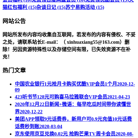
猫红包福利 (15)
杂谈日记 (15)
苏宁易购活动 (15)
网站公告
网站所发布内容均收集自互联网，若发布的内容有侵权、不妥
之处，请联系站长
E-mail
：（ xinhuaxiang55@163.com）删
除！另因资源特殊性以及存储空间有限，已失效资源不在补
充！
热门文章
中国农业银行1元抢月卡购买优酷VIP会员1个月
2020-12-
09
423听书节128元可购喜马拉雅联合VIP会员
2021-04-23
2020年12月22日新闻+微语：每早吃瓜时间带你读懂世
界
2020-12-22
美团APP领取9元话费券，新用户可0.9元充值10元话费
话费秒到账
2020-03-04
京东使用京豆兑换0.02元 抢购芒果TV周卡会员
2020-08-