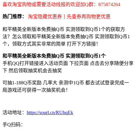
喜欢淘宝购物或需要活动线报的欢迎加Q群：875874264
热门推荐：
淘宝隐藏优惠券丨先查券再购物更优惠
和平精英全新版本免费抽Q币 实测领取到Q币1个的获取方
法？怎么领取和平精英全新版本免费抽Q币 实测领取到Q币1
个，领取方式其实非常的简单 打开下方链接！
和平精英全新版本免费抽Q币 实测领取到Q币1个
手机QQ打开链接进入活动页面 下拉页面 点击去分享随便分享
下 然后领取抽奖机会去抽奖
可抽1-188Q币奖励 几率大 亲测中1Q币 都去试试登录完成一
局游戏还可获得一次抽奖机会！
活动地址：
https://sourl.cn/RUhqEk
手Q扫码：