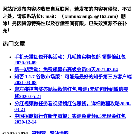
网站所发布内容均收集自互联网，若发布的内容有侵权、不妥
之处，请联系站长
E-mail
：（ xinhuaxiang55@163.com）删
除！另因资源特殊性以及存储空间有限，已失效资源不在补
充！
热门文章
手机天猫红包开奖活动：几毛撸实物包邮 领翻倍红包
2020-03-09
新一期活动：免费领幕布高级会员90天
2021-03-04
知否 1.1.7 谷歌市场版：可能是最好的知乎第三方客户端
2021-03-08
崇左疾控有奖答题抽微信红包 亲测1元红包秒到微信零
钱
2020-05-21
分红视频做任务看视频领红包赚钱，详细教程攻略
2020-
03-21
中国招商银行许新年愿望：实测免费领0.5元现金红包
2020-12-14
© 2010-2026
福利营
网站地图