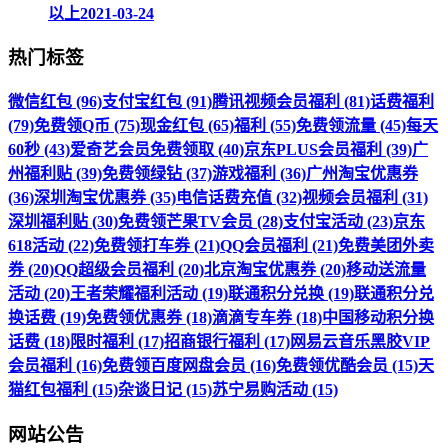
以上
2021-03-24
热门标签
微信红包 (96)
支付宝红包 (91)
腾讯视频会员福利 (81)
话费福利
(79)
免费领Q币 (75)
现金红包 (65)
福利 (55)
免费领流量 (45)
每天
60秒 (43)
爱奇艺会员免费领取 (40)
京东PLUS会员福利 (39)
广
州福利贴 (39)
免费领绿钻 (37)
游戏福利 (36)
广州淘宝优惠券
(36)
深圳淘宝优惠券 (35)
电信话费充值 (32)
视频会员福利 (31)
深圳福利贴 (30)
免费领芒果TV会员 (28)
支付宝活动 (23)
京东
618活动 (22)
免费领打车券 (21)
QQ会员福利 (21)
免费美团外卖
券 (20)
QQ超级会员福利 (20)
北京淘宝优惠券 (20)
移动送流量
活动 (20)
王者荣耀福利活动 (19)
联通积分兑换 (19)
联通积分兑
换话费 (19)
免费领优惠券 (18)
滴滴专车券 (18)
中国移动积分换
话费 (18)
限时福利 (17)
招商银行福利 (17)
网易云音乐黑胶VIP
会员福利 (16)
免费领百度网盘会员 (16)
免费领优酷会员 (15)
天
猫红包福利 (15)
杂谈日记 (15)
苏宁易购活动 (15)
网站公告