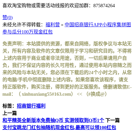
喜欢淘宝购物或需要活动线报的欢迎加群：875874264
赞(
0
)
未经允许不得转载：
福利营
»
中国招商银行APP小程序集拼图
参与瓜分100万现金红包
免责声明：本站提供的资源，都来自网络，版权争议与本站无
关，所有内容及软件的文章仅限用于学习和研究目的。不得将
上述内容用于商业或者非法用途，否则，一切后果请用户自
负，我们不保证内容的长久可用性，通过使用本站内容随之而
来的风险与本站无关，您必须在下载后的24个小时之内，从您
的电脑/手机中彻底删除上述内容。如果您喜欢该程序，请支
持正版软件，购买注册，得到更好的正版服务。侵删请致信E-
mail：（ xinhuaxiang55#163.com） << （#换成@）
标签：
招商银行福利
上一篇
和平精英全新版本免费抽Q币 实测领取到Q币1个
下一篇
支付宝跳龙门红包抽随机现金红包,最高可以领100红包