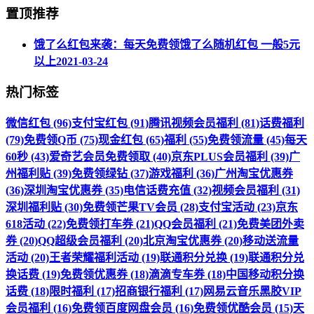
置顶推荐
饿了么红包来袭：每天免费领饿了么随机红包 一般5元
以上
2021-03-24
热门标签
微信红包 (96)
支付宝红包 (91)
腾讯视频会员福利 (81)
话费福利
(79)
免费领Q币 (75)
现金红包 (65)
福利 (55)
免费领流量 (45)
每天
60秒 (43)
爱奇艺会员免费领取 (40)
京东PLUS会员福利 (39)
广
州福利贴 (39)
免费领绿钻 (37)
游戏福利 (36)
广州淘宝优惠券
(36)
深圳淘宝优惠券 (35)
电信话费充值 (32)
视频会员福利 (31)
深圳福利贴 (30)
免费领芒果TV会员 (28)
支付宝活动 (23)
京东
618活动 (22)
免费领打车券 (21)
QQ会员福利 (21)
免费美团外卖
券 (20)
QQ超级会员福利 (20)
北京淘宝优惠券 (20)
移动送流量
活动 (20)
王者荣耀福利活动 (19)
联通积分兑换 (19)
联通积分兑
换话费 (19)
免费领优惠券 (18)
滴滴专车券 (18)
中国移动积分换
话费 (18)
限时福利 (17)
招商银行福利 (17)
网易云音乐黑胶VIP
会员福利 (16)
免费领百度网盘会员 (16)
免费领优酷会员 (15)
天