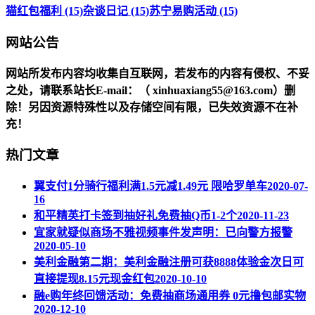
猫红包福利 (15)
杂谈日记 (15)
苏宁易购活动 (15)
网站公告
网站所发布内容均收集自互联网，若发布的内容有侵权、不妥
之处，请联系站长
E-mail
：（ xinhuaxiang55@163.com）删
除！另因资源特殊性以及存储空间有限，已失效资源不在补
充！
热门文章
翼支付1分骑行福利满1.5元减1.49元 限哈罗单车
2020-07-
16
和平精英打卡签到抽好礼免费抽Q币1-2个
2020-11-23
宜家就疑似商场不雅视频事件发声明：已向警方报警
2020-05-10
美利金融第二期：美利金融注册可获8888体验金次日可
直接提现8.15元现金红包
2020-10-10
融e购年终回馈活动：免费抽商场通用券 0元撸包邮实物
2020-12-10