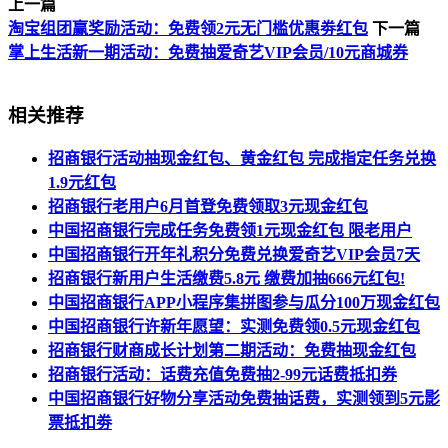
上一篇
淘宝组团赢奖励活动：免费领2元无门槛优惠劵红包
下一篇
掌上生活新一期活动：免费抽爱奇艺VIP会员/10元商城券
相关推荐
招商银行活动抽现金红包、黄金红包 完成指定任务兑换
1.9元红包
招商银行老用户6月首登免费领取3元现金红包
中国招商银行完成任务免费领1元现金红包 限老用户
中国招商银行开年礼积分免费兑换爱奇艺VIP会员7天
招商银行新用户生活缴费5.8元 缴费加抽666元红包!
中国招商银行APP小程序集拼图参与瓜分100万现金红包
中国招商银行许新年愿望：实测免费领0.5元现金红包
招商银行财商成长计划第二期活动：免费抽现金红包
招商银行活动：话费充值免费抽2-99元话费抵扣券
中国招商银行好物分享活动免费抽话费，实测领到5元影
票抵扣劵