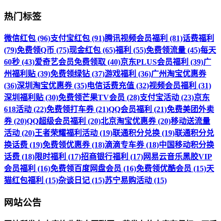
热门标签
微信红包 (96)
支付宝红包 (91)
腾讯视频会员福利 (81)
话费福利
(79)
免费领Q币 (75)
现金红包 (65)
福利 (55)
免费领流量 (45)
每天
60秒 (43)
爱奇艺会员免费领取 (40)
京东PLUS会员福利 (39)
广
州福利贴 (39)
免费领绿钻 (37)
游戏福利 (36)
广州淘宝优惠券
(36)
深圳淘宝优惠券 (35)
电信话费充值 (32)
视频会员福利 (31)
深圳福利贴 (30)
免费领芒果TV会员 (28)
支付宝活动 (23)
京东
618活动 (22)
免费领打车券 (21)
QQ会员福利 (21)
免费美团外卖
券 (20)
QQ超级会员福利 (20)
北京淘宝优惠券 (20)
移动送流量
活动 (20)
王者荣耀福利活动 (19)
联通积分兑换 (19)
联通积分兑
换话费 (19)
免费领优惠券 (18)
滴滴专车券 (18)
中国移动积分换
话费 (18)
限时福利 (17)
招商银行福利 (17)
网易云音乐黑胶VIP
会员福利 (16)
免费领百度网盘会员 (16)
免费领优酷会员 (15)
天
猫红包福利 (15)
杂谈日记 (15)
苏宁易购活动 (15)
网站公告