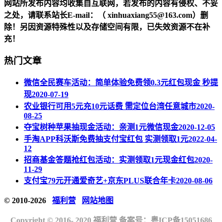
网站所发布内容均收集自互联网，若发布的内容有侵权、不妥
之处，请联系站长
E-mail
：（ xinhuaxiang55@163.com）删
除！另因资源特殊性以及存储空间有限，已失效资源不在补
充！
热门文章
微信全民赛车活动：简单体验免费领0.3元红包现金 秒提
现
2020-07-19
农业银行可用5元充10元话费 需定位台湾任意城市
2020-
08-25
夺宝树种苹果抽现金活动：亲测1元微信现金
2020-12-05
手淘APP科沃斯免费抽支付宝红包 实测领取1元
2022-04-
12
招商基金答题抢红包活动：实测领取1元现金红包
2020-
11-29
支付宝79元开通爱奇艺+京东PLUS联合年卡
2020-08-06
© 2010-2026
福利营
网站地图
Copyright © 2016- 2020 福利营 备案号：
粤ICP备15051686