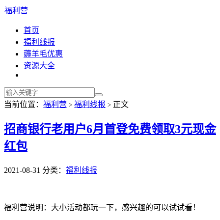
福利营
首页
福利线报
薅羊毛优惠
资源大全
当前位置：
福利营
福利线报
正文
>
>
招商银行老用户6月首登免费领取3元现金
红包
2021-08-31
分类：
福利线报
福利营说明：大小活动都玩一下，感兴趣的可以试试看！