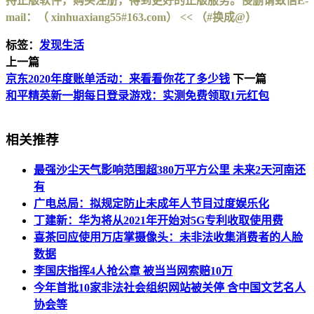
持正版软件，购买注册，得到更好的正版服务。侵删请致信E-
mail：（ xinhuaxiang55#163.com） << （#换成@）
标签：
发现生活
上一篇
京东2020年度账单活动：来看看你花了多少钱
下一篇
和平精英新一期每日登录游戏：实测免费领取1元红包
相关推荐
最强沙尘天气影响范围超380万平方公里 未来2天河南还
有
广电总局：拟规定防止未成年人节目过度娱乐化
丁建新：华为将从2021年开始对5G专利收取使用费
喜茶回应使用万店掌摄像头：未非法收集消费者的人脸
数据
李国庆指挥4人抢公章 被当当网索赔10万
今年首批10家非法社会组织网站被关停 含中国文艺名人
协会等