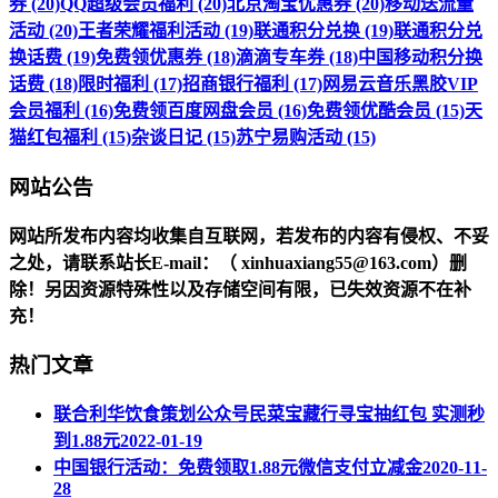
券 (20)
QQ超级会员福利 (20)
北京淘宝优惠券 (20)
移动送流量
活动 (20)
王者荣耀福利活动 (19)
联通积分兑换 (19)
联通积分兑
换话费 (19)
免费领优惠券 (18)
滴滴专车券 (18)
中国移动积分换
话费 (18)
限时福利 (17)
招商银行福利 (17)
网易云音乐黑胶VIP
会员福利 (16)
免费领百度网盘会员 (16)
免费领优酷会员 (15)
天
猫红包福利 (15)
杂谈日记 (15)
苏宁易购活动 (15)
网站公告
网站所发布内容均收集自互联网，若发布的内容有侵权、不妥
之处，请联系站长
E-mail
：（ xinhuaxiang55@163.com）删
除！另因资源特殊性以及存储空间有限，已失效资源不在补
充！
热门文章
联合利华饮食策划公众号民菜宝藏行寻宝抽红包 实测秒
到1.88元
2022-01-19
中国银行活动：免费领取1.88元微信支付立减金
2020-11-
28