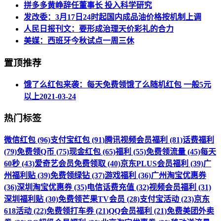
拼多多黄峥辞任董事长 投入科学研究
发改委：3月17日24时起国内成品油价格按机制上调
人民日报刊文：要形成治理天价彩礼的合力
美媒：西班牙今秋试点一周三休
置顶推荐
饿了么红包来袭：每天免费领饿了么随机红包 一般5元
以上
2021-03-24
热门标签
微信红包 (96)
支付宝红包 (91)
腾讯视频会员福利 (81)
话费福利
(79)
免费领Q币 (75)
现金红包 (65)
福利 (55)
免费领流量 (45)
每天
60秒 (43)
爱奇艺会员免费领取 (40)
京东PLUS会员福利 (39)
广
州福利贴 (39)
免费领绿钻 (37)
游戏福利 (36)
广州淘宝优惠券
(36)
深圳淘宝优惠券 (35)
电信话费充值 (32)
视频会员福利 (31)
深圳福利贴 (30)
免费领芒果TV会员 (28)
支付宝活动 (23)
京东
618活动 (22)
免费领打车券 (21)
QQ会员福利 (21)
免费美团外卖