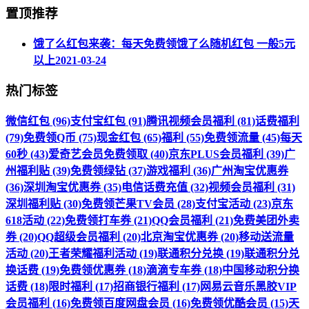
置顶推荐
饿了么红包来袭：每天免费领饿了么随机红包 一般5元
以上
2021-03-24
热门标签
微信红包 (96)
支付宝红包 (91)
腾讯视频会员福利 (81)
话费福利
(79)
免费领Q币 (75)
现金红包 (65)
福利 (55)
免费领流量 (45)
每天
60秒 (43)
爱奇艺会员免费领取 (40)
京东PLUS会员福利 (39)
广
州福利贴 (39)
免费领绿钻 (37)
游戏福利 (36)
广州淘宝优惠券
(36)
深圳淘宝优惠券 (35)
电信话费充值 (32)
视频会员福利 (31)
深圳福利贴 (30)
免费领芒果TV会员 (28)
支付宝活动 (23)
京东
618活动 (22)
免费领打车券 (21)
QQ会员福利 (21)
免费美团外卖
券 (20)
QQ超级会员福利 (20)
北京淘宝优惠券 (20)
移动送流量
活动 (20)
王者荣耀福利活动 (19)
联通积分兑换 (19)
联通积分兑
换话费 (19)
免费领优惠券 (18)
滴滴专车券 (18)
中国移动积分换
话费 (18)
限时福利 (17)
招商银行福利 (17)
网易云音乐黑胶VIP
会员福利 (16)
免费领百度网盘会员 (16)
免费领优酷会员 (15)
天