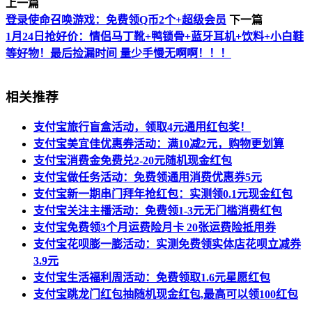
上一篇
登录使命召唤游戏：免费领Q币2个+超级会员
下一篇
1月24日抢好价：情侣马丁靴+鸭锁骨+蓝牙耳机+饮料+小白鞋
等好物！最后捡漏时间 量少手慢无啊啊！！！
相关推荐
支付宝旅行盲盒活动，领取4元通用红包奖！
支付宝美宜佳优惠券活动：满10减2元，购物更划算
支付宝消费金免费兑2-20元随机现金红包
支付宝做任务活动：免费领通用消费优惠券5元
支付宝新一期串门拜年抢红包：实测领0.1元现金红包
支付宝关注主播活动：免费领1-3元无门槛消费红包
支付宝免费领3个月运费险月卡 20张运费险抵用券
支付宝花呗膨一膨活动：实测免费领实体店花呗立减券
3.9元
支付宝生活福利周活动：免费领取1.6元星愿红包
支付宝跳龙门红包抽随机现金红包,最高可以领100红包