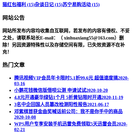
猫红包福利 (15)
杂谈日记 (15)
苏宁易购活动 (15)
网站公告
网站所发布内容均收集自互联网，若发布的内容有侵权、不妥
之处，请联系站长
E-mail
：（ xinhuaxiang55@163.com）删
除！另因资源特殊性以及存储空间有限，已失效资源不在补
充！
热门文章
腾讯视频VIP会员年卡限时5.1折99.6元 超值速度搞
2020-
03-16
小鹅花钱微信版借呗公测 申请试试
2020-10-20
4.8元开通豪华绿钻1个月 5折黄钻限时开通
2020-11-19
3名中企回国人员篡改检测阳性报告
2021-06-17
邓紫棋首获金曲奖喊话前公司：我不是你手中的商品
2020-10-08
WPS用户专享安装手机迅雷免费领取5天迅雷会员
2020-
02-21