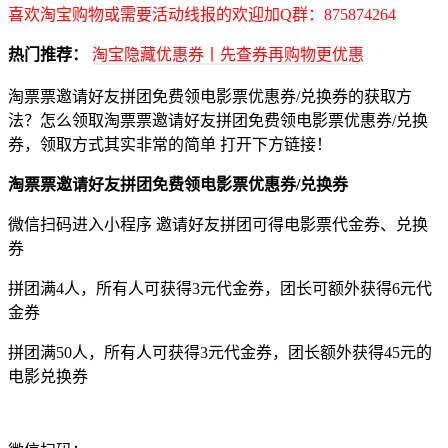
喜欢淘宝购物或需要活动线报的欢迎加Q群：875874264
热门推荐：
淘宝隐藏优惠券丨先查券再购物更优惠
淘票票邀请好友拼团免费领电影票优惠券/兑换券的获取方
法？怎么领取淘票票邀请好友拼团免费领电影票优惠券/兑换
券，领取方式其实非常的简单 打开下方链接！
淘票票邀请好友拼团免费领电影票优惠券/兑换券
微信扫码进入小程序 邀请好友拼团可得电影票代金券、兑换
券
拼团满4人，所有人可获得3元代金券，团长可额外获得6元代
金券
拼团满50人，所有人可获得3元代金券，团长额外获得45元的
电影兑换券