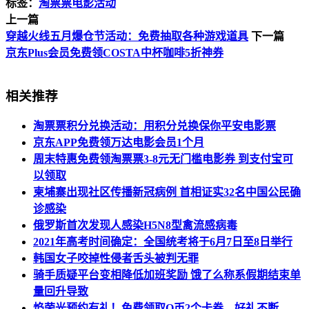
标签：
淘票票电影活动
上一篇
穿越火线五月爆仓节活动：免费抽取各种游戏道具
下一篇
京东Plus会员免费领COSTA中杯咖啡5折神券
相关推荐
淘票票积分兑换活动：用积分兑换保你平安电影票
京东APP免费领万达电影会员1个月
周末特惠免费领淘票票3-8元无门槛电影券 到支付宝可
以领取
柬埔寨出现社区传播新冠病例 首相证实32名中国公民确
诊感染
俄罗斯首次发现人感染H5N8型禽流感病毒
2021年高考时间确定：全国统考将于6月7日至8日举行
韩国女子咬掉性侵者舌头被判无罪
骑手质疑平台变相降低加班奖励 饿了么称系假期结束单
量回升导致
焰荣光预约有礼！免费领取Q币2个卡券，好礼不断