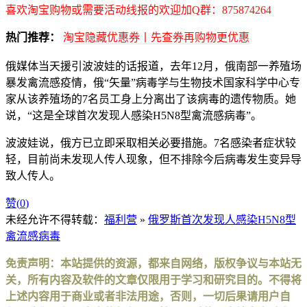
喜欢淘宝购物或需要活动线报的欢迎加Q群：875874264
热门推荐：
淘宝隐藏优惠券丨先查券再购物更优惠
俄媒体当天援引波波娃的话报道，去年12月，俄南部一养殖场
暴发禽流感疫情，俄“矢量”病毒学与生物技术国家科学中心专
家从该养殖场的7名员工身上分离出了该病毒的遗传物质。她
说，“这是全球首次发现人感染H5N8型禽流感病毒”。
波波娃说，俄方已立即采取相关必要措施。7名感染者症状较
轻，目前尚未发现人传人现象，但不排除今后病毒发生变异导
致人传人。
赞(
0
)
未经允许不得转载：
福利营
»
俄罗斯首次发现人感染H5N8型
禽流感病毒
免责声明：本站提供的资源，都来自网络，版权争议与本站无
关，所有内容及软件的文章仅限用于学习和研究目的。不得将
上述内容用于商业或者非法用途，否则，一切后果请用户自