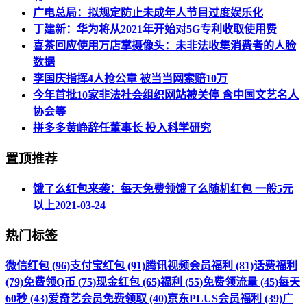
广电总局：拟规定防止未成年人节目过度娱乐化
丁建新：华为将从2021年开始对5G专利收取使用费
喜茶回应使用万店掌摄像头：未非法收集消费者的人脸
数据
李国庆指挥4人抢公章 被当当网索赔10万
今年首批10家非法社会组织网站被关停 含中国文艺名人
协会等
拼多多黄峥辞任董事长 投入科学研究
置顶推荐
饿了么红包来袭：每天免费领饿了么随机红包 一般5元
以上
2021-03-24
热门标签
微信红包 (96)
支付宝红包 (91)
腾讯视频会员福利 (81)
话费福利
(79)
免费领Q币 (75)
现金红包 (65)
福利 (55)
免费领流量 (45)
每天
60秒 (43)
爱奇艺会员免费领取 (40)
京东PLUS会员福利 (39)
广