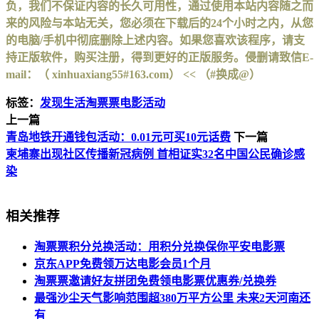
负，我们不保证内容的长久可用性，通过使用本站内容随之而
来的风险与本站无关，您必须在下载后的24个小时之内，从您
的电脑/手机中彻底删除上述内容。如果您喜欢该程序，请支
持正版软件，购买注册，得到更好的正版服务。侵删请致信E-
mail：（ xinhuaxiang55#163.com） << （#换成@）
标签：
发现生活
淘票票电影活动
上一篇
青岛地铁开通钱包活动：0.01元可买10元话费
下一篇
柬埔寨出现社区传播新冠病例 首相证实32名中国公民确诊感
染
相关推荐
淘票票积分兑换活动：用积分兑换保你平安电影票
京东APP免费领万达电影会员1个月
淘票票邀请好友拼团免费领电影票优惠券/兑换券
最强沙尘天气影响范围超380万平方公里 未来2天河南还
有