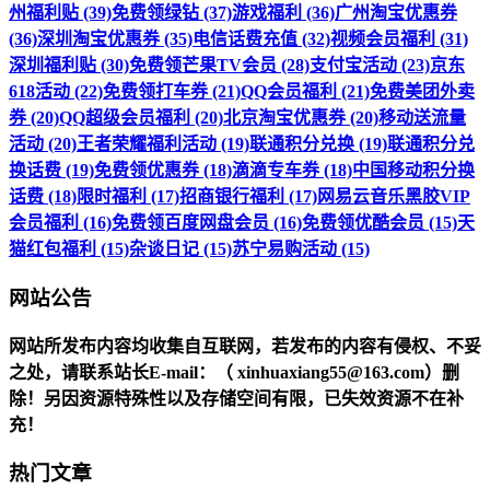
州福利贴 (39)
免费领绿钻 (37)
游戏福利 (36)
广州淘宝优惠券
(36)
深圳淘宝优惠券 (35)
电信话费充值 (32)
视频会员福利 (31)
深圳福利贴 (30)
免费领芒果TV会员 (28)
支付宝活动 (23)
京东
618活动 (22)
免费领打车券 (21)
QQ会员福利 (21)
免费美团外卖
券 (20)
QQ超级会员福利 (20)
北京淘宝优惠券 (20)
移动送流量
活动 (20)
王者荣耀福利活动 (19)
联通积分兑换 (19)
联通积分兑
换话费 (19)
免费领优惠券 (18)
滴滴专车券 (18)
中国移动积分换
话费 (18)
限时福利 (17)
招商银行福利 (17)
网易云音乐黑胶VIP
会员福利 (16)
免费领百度网盘会员 (16)
免费领优酷会员 (15)
天
猫红包福利 (15)
杂谈日记 (15)
苏宁易购活动 (15)
网站公告
网站所发布内容均收集自互联网，若发布的内容有侵权、不妥
之处，请联系站长
E-mail
：（ xinhuaxiang55@163.com）删
除！另因资源特殊性以及存储空间有限，已失效资源不在补
充！
热门文章