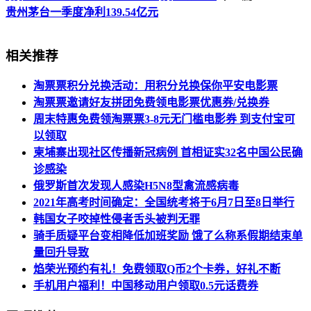
贵州茅台一季度净利139.54亿元
相关推荐
淘票票积分兑换活动：用积分兑换保你平安电影票
淘票票邀请好友拼团免费领电影票优惠券/兑换券
周末特惠免费领淘票票3-8元无门槛电影券 到支付宝可
以领取
柬埔寨出现社区传播新冠病例 首相证实32名中国公民确
诊感染
俄罗斯首次发现人感染H5N8型禽流感病毒
2021年高考时间确定：全国统考将于6月7日至8日举行
韩国女子咬掉性侵者舌头被判无罪
骑手质疑平台变相降低加班奖励 饿了么称系假期结束单
量回升导致
焰荣光预约有礼！免费领取Q币2个卡券，好礼不断
手机用户福利！中国移动用户领取0.5元话费券