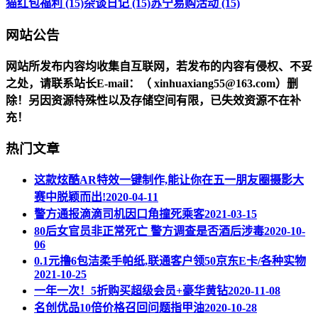
猫红包福利 (15)
杂谈日记 (15)
苏宁易购活动 (15)
网站公告
网站所发布内容均收集自互联网，若发布的内容有侵权、不妥
之处，请联系站长
E-mail
：（ xinhuaxiang55@163.com）删
除！另因资源特殊性以及存储空间有限，已失效资源不在补
充！
热门文章
这款炫酷AR特效一键制作,能让你在五一朋友圈摄影大
赛中脱颖而出!
2020-04-11
警方通报滴滴司机因口角撞死乘客
2021-03-15
80后女官员非正常死亡 警方调查是否酒后涉毒
2020-10-
06
0.1元撸6包洁柔手帕纸,联通客户领50京东E卡/各种实物
2021-10-25
一年一次！5折购买超级会员+豪华黄钻
2020-11-08
名创优品10倍价格召回问题指甲油
2020-10-28