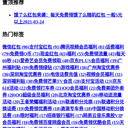
置顶推荐
饿了么红包来袭：每天免费领饿了么随机红包 一般5元
以上
2021-03-24
热门标签
微信红包 (96)
支付宝红包 (91)
腾讯视频会员福利 (81)
话费福利
(79)
免费领Q币 (75)
现金红包 (65)
福利 (55)
免费领流量 (45)
每天
60秒 (43)
爱奇艺会员免费领取 (40)
京东PLUS会员福利 (39)
广
州福利贴 (39)
免费领绿钻 (37)
游戏福利 (36)
广州淘宝优惠券
(36)
深圳淘宝优惠券 (35)
电信话费充值 (32)
视频会员福利 (31)
深圳福利贴 (30)
免费领芒果TV会员 (28)
支付宝活动 (23)
京东
618活动 (22)
免费领打车券 (21)
QQ会员福利 (21)
免费美团外卖
券 (20)
QQ超级会员福利 (20)
北京淘宝优惠券 (20)
移动送流量
活动 (20)
王者荣耀福利活动 (19)
联通积分兑换 (19)
联通积分兑
换话费 (19)
免费领优惠券 (18)
滴滴专车券 (18)
中国移动积分换
话费 (18)
限时福利 (17)
招商银行福利 (17)
网易云音乐黑胶VIP
会员福利 (16)
免费领百度网盘会员 (16)
免费领优酷会员 (15)
天