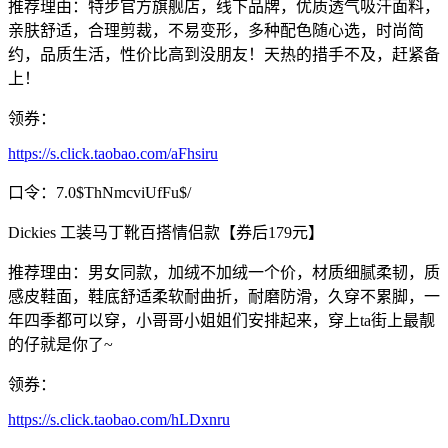
推荐理由：特步官方旗舰店，线下品牌，优质透气吸汗面料，
亲肤舒适，合理剪裁，不易变形，多种配色随心选，时尚简
约，品质生活，性价比高到没朋友！天热的措手不及，赶紧备
上！
领券：
https://s.click.taobao.com/aFhsiru
口令：7.0$ThNmcviUfFu$/
Dickies 工装马丁靴百搭情侣款【券后179元】
推荐理由：男女同款，加绒不加绒一个价，材质细腻柔韧，质
感皮鞋面，鞋底舒适柔软耐曲折，耐磨防滑，久穿不累脚，一
年四季都可以穿，小哥哥小姐姐们安排起来，穿上ta街上最靓
的仔就是你了~
领券：
https://s.click.taobao.com/hLDxnru