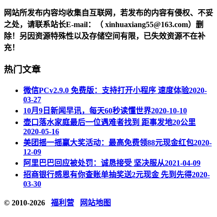
网站所发布内容均收集自互联网，若发布的内容有侵权、不妥
之处，请联系站长
E-mail
：（ xinhuaxiang55@163.com）删
除！另因资源特殊性以及存储空间有限，已失效资源不在补
充！
热门文章
微信PCv2.9.0 免费版：支持打开小程序 速度体验
2020-
03-27
10月9日新闻早讯，每天60秒读懂世界
2020-10-10
壶口落水家庭最后一位遇难者找到 距事发地20公里
2020-05-16
美团摇一摇赢大奖活动：最高免费领88元现金红包
2020-
12-09
阿里巴巴回应被处罚：诚恳接受 坚决服从
2021-04-09
招商银行感恩有你查账单抽奖送2元现金 先到先得
2020-
03-30
© 2010-2026
福利营
网站地图