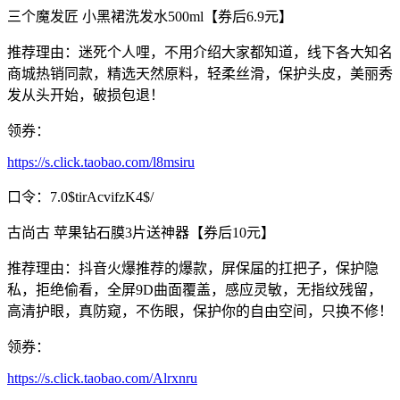
三个魔发匠 小黑裙洗发水500ml【券后6.9元】
推荐理由：迷死个人哩，不用介绍大家都知道，线下各大知名
商城热销同款，精选天然原料，轻柔丝滑，保护头皮，美丽秀
发从头开始，破损包退！
领券：
https://s.click.taobao.com/l8msiru
口令：7.0$tirAcvifzK4$/
古尚古 苹果钻石膜3片送神器【券后10元】
推荐理由：抖音火爆推荐的爆款，屏保届的扛把子，保护隐
私，拒绝偷看，全屏9D曲面覆盖，感应灵敏，无指纹残留，
高清护眼，真防窥，不伤眼，保护你的自由空间，只换不修！
领券：
https://s.click.taobao.com/Alrxnru