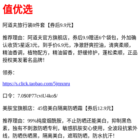
值优选
阿道夫旅行装8件套【券后9.9元】
推荐理由：阿道夫官方旗舰店，券后9.9赠送6个袋包，外加确
认收货5星返3元，到手价6.9元，净澈舒爽控油，清爽柔顺，
精油香调，植物配方，精油留香，舒缓修护，蓬松柔顺，正品
授权美发著名品牌！
领券：
https://s.click.taobao.com/5jmxnru
口令：7.0$0P77cviU4ko$/
美肤宝旗舰店：45倍美白隔离防晒霜【券后12.9元】
推荐理由：99%纯度烟酰胺，不止防晒还能美白，抑制黑色
素，独有不刺激防晒专利，敏感肌肤安心使用，全波段抗紫外
线，防晒伤晒黑，隔离美白，遮瑕防晒，防水抗汗！