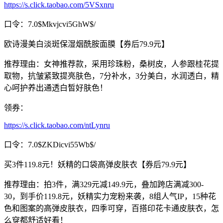
https://s.click.taobao.com/5VSxnru
口令：7.0$Mkvjcvi5GhW$/
欧诗漫美白淡斑保湿烟酰胺面膜【券后79.9元】
推荐理由：女神推荐款，采用珍珠粉，桑树皮，人参跟桂花提
取物，抗皱紧致提亮肤色，7分补水，3分美白，水润透白，精
心呵护养出通透白皙好肤色！
领券：
https://s.click.taobao.com/ntLynru
口令：7.0$ZKDicvi55Wb$/
买3件119.8元！妖精的口袋高弹皮肤衣【券后79.9元】
推荐理由：拍3件，满329元减149.9元，叠加跨店满减300-
30，到手价119.8元，妖精实力宠粉来袭，8组人气IP，15种花
色和图案的高弹皮肤衣，四季可穿，百搭印花卡通皮肤衣，怎
么穿都舒适好看！