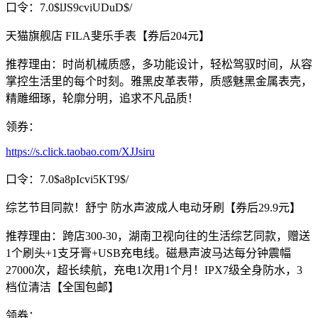
口令：7.0$lJS9cviUDuD$/
天猫旗舰店 FILA斐乐手表【券后204元】
推荐理由：时尚机械质感，多功能设计，轻松驾驭时间，从容
掌控生活里的每个时刻。雅黑皮革表带，质感魅黑金属表壳，
精雕细琢，轮廓分明，追求不凡品质！
领券：
https://s.click.taobao.com/XJJsiru
口令：7.0$a8pIcvi5KT9$/
综艺节目同款！舒宁 防水声波成人电动牙刷【券后29.9元】
推荐理由：跨店300-30，湖南卫视向往的生活综艺同款，赠送
1个刷头+1支牙膏+USB充电线。磁悬声波马达每分钟震幅
27000次，超长续航，充电1次用1个月！IPX7级全身防水，3
档位清洁【全国包邮】
领券：