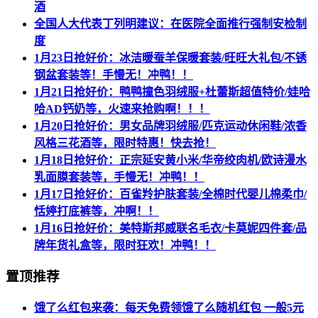
酒
全国人大代表丁列明建议：在医院全面推行强制安检制
度
1月23日抢好价：冰洁暖蚕羊保暖套装/旺旺大礼包/不锈
钢盆套装等！手慢无！冲鸭！！
1月21日抢好价：鸭鸭撞色羽绒服+杜蕾斯超值特价/娃哈
哈AD钙奶等，火速来抢购啊！！！
1月20日抢好价：男女品牌羽绒服/匹克运动休闲鞋/浓香
风格三花酒等，限时特惠！快去抢！
1月18日抢好价：正宗延安黄小米/华帝绞肉机/欧诗漫水
乳面膜套装等，手慢无！冲鸭！！
1月17日抢好价：百雀羚护肤套装/全棉时代婴儿棉柔巾/
恬婷打底裤等，冲啊！！
1月16日抢好价：美特斯邦威联名毛衣/卡莫妮四件套/品
牌年货礼盒等，限时狂欢！冲鸭！！
置顶推荐
饿了么红包来袭：每天免费领饿了么随机红包 一般5元