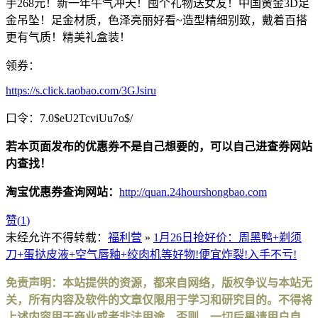
手268元！新一年牛气冲天！囤个礼物送女友！中国黄金3D足
金吊坠！足金材质，色泽亮丽好看~造型精细别致，戴着百搭
更有气质！精美礼盒装！
领券：
https://s.click.taobao.com/3GJsiru
口令：7.0$eU2TcviUu7o$/
若本页面发布的优惠券不是自己想要的，可以自己进查券网站
内查找！
淘宝优惠券查询网站：
http://quan.24hourshongbao.com
赞(
1
)
未经允许不得转载：
福利营
»
1月26日抢好价：周黑鸭+剃须
刀+蛋挞皮液+空气唇釉+绞肉机等好物!便宜炸裂!入手不亏!
免责声明：本站提供的资源，都来自网络，版权争议与本站无
关，所有内容及软件的文章仅限用于学习和研究目的。不得将
上述内容用于商业或者非法用途，否则，一切后果请用户自