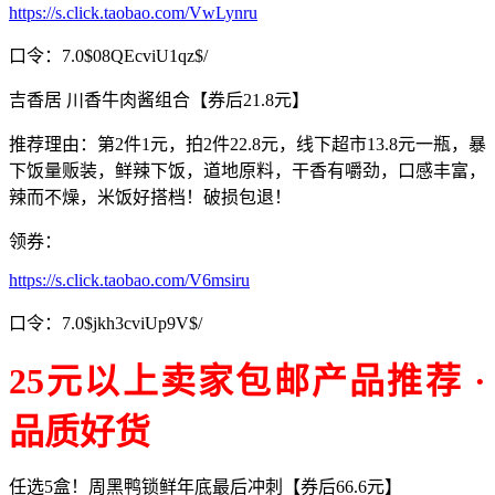
https://s.click.taobao.com/VwLynru
口令：7.0$08QEcviU1qz$/
吉香居 川香牛肉酱组合【券后21.8元】
推荐理由：第2件1元，拍2件22.8元，线下超市13.8元一瓶，暴
下饭量贩装，鲜辣下饭，道地原料，干香有嚼劲，口感丰富，
辣而不燥，米饭好搭档！破损包退！
领券：
https://s.click.taobao.com/V6msiru
口令：7.0$jkh3cviUp9V$/
25元以上卖家包邮产品推荐 ·
品质好货
任选5盒！周黑鸭锁鲜年底最后冲刺【券后66.6元】