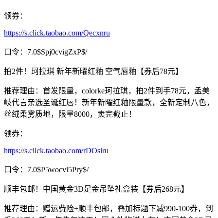
领券：
https://s.click.taobao.com/Qecxnru
口令：7.0$Spj0cvigZxP$/
拍2件！珂拉琪 新年新曜红釉 空气唇釉【券后78元】
推荐理由：首发限量，colorke珂拉琪，拍2件到手78元，孟美
岐代言亲选圣诞红唇！新年新曜红釉限量款，全新定制八色，
丝绒柔雾质地，限量8000，卖完截止！
领券：
https://s.click.taobao.com/rDOsiru
口令：7.0$P5wocvi5Pry$/
顺丰包邮！中国黄金3D足金吊坠礼盒装【券后268元】
推荐理由：赠运费险+顺丰包邮，叠加标题下减990-100券，到