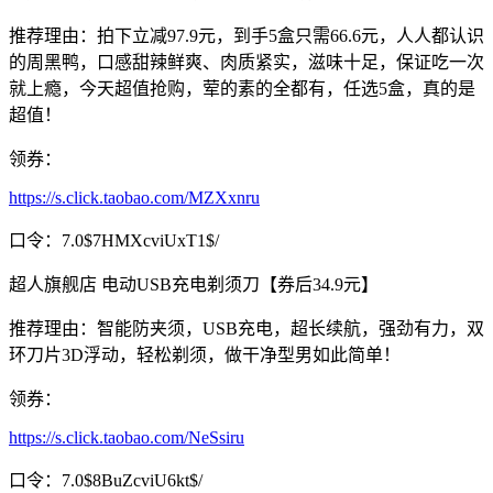
推荐理由：拍下立减97.9元，到手5盒只需66.6元，人人都认识
的周黑鸭，口感甜辣鲜爽、肉质紧实，滋味十足，保证吃一次
就上瘾，今天超值抢购，荤的素的全都有，任选5盒，真的是
超值！
领券：
https://s.click.taobao.com/MZXxnru
口令：7.0$7HMXcviUxT1$/
超人旗舰店 电动USB充电剃须刀【券后34.9元】
推荐理由：智能防夹须，USB充电，超长续航，强劲有力，双
环刀片3D浮动，轻松剃须，做干净型男如此简单！
领券：
https://s.click.taobao.com/NeSsiru
口令：7.0$8BuZcviU6kt$/