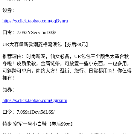
领券：
https://s.click.taobao.com/oqBynru
口令：7.0$2YSecvi5nD3$/
UR大容量新款潮菱格流浪包【券后88元】
推荐理由：时尚新宠，仙女必备，UR包包三个颜色太适合秋
冬啦！皮质柔软，金属链条，可放置一些小东西，一包多用，
可斜跨可单肩，简约大方！逛街、旅行、日常都用Ta！你值得
拥有！
领券：
https://s.click.taobao.com/Qgrxnru
口令：7.0$9r1Dcvi5dL6$/
特步 空军一号小白鞋【券后99元】