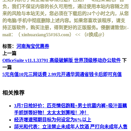
负，我们不保证内容的长久可用性，通过使用本站内容随之而
来的风险与本站无关，您必须在下载后的24个小时之内，从您
的电脑/手机中彻底删除上述内容。如果您喜欢该程序，请支
持正版软件，购买注册，得到更好的正版服务。侵删请致信E-
mail：（ xinhuaxiang55#163.com） << （#换成@）
标签：
河南淘宝优惠券
上一篇
OfficeSuite v11.1.33791 高级破解版 世界顶级移动办公软件
下
一篇
5元充值10元三网话费 2.99元开通华润通省钱卡后即可充值
相关推荐
3月7日抢好价：匹克情侣跑鞋+男士抗菌内裤+吸汁面藕
手抓饼等好物！太太太划算啦！冲！
经济增速预期目标为何设定为6%以上
邱光和代表：立法禁止未成年人饮酒 严打向未成年人售