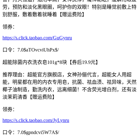
劳，预防和淡化黑眼圈，呵护你的双眼！特别是睡觉前敷上特
别舒服，敷着敷着就睡着【赠运费险】
领券：
https://s.click.taobao.com/GuGynru
口令：7.0$aTOvcviUhPx$/
超能除菌内衣洗衣皂101g*8块【券后19.9元】
推荐理由：超能官方旗舰店，女神孙俪代言，超能女人用超
能，明星都在用的内衣专用皂，抗菌、祛血渍、祛异味，天然
椰子油制造，勤洗内衣，远离细菌！不含荧光增白剂，还有淡
淡茉莉清香【赠运费险】
领券：
https://s.click.taobao.com/JyLynru
口令：7.0$gpndcvi5W7A$/