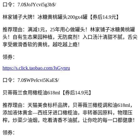
口令：7.0$JoJYcvi5g3b$/
林家铺子大牌！冰糖黄桃罐头200gx4罐【券后14.9元】
推荐理由：满减1元，25年用心做罐头！林家铺子冰糖黄桃罐
头！自有生态果园种植，无防腐剂！入口汤汁清甜不腻，舌尖
享受嫩滑香软的黄桃，越吃越上瘾！
领券：
https://s.click.taobao.com/JsGynru
口令：7.0$WPeIcvi5KaE$/
贝蒂薇兰食用橄榄油618ml【券后14.9元】
推荐理由：天猫美食标杆品牌，贝蒂薇兰橄榄调和油618ml，
添加液体黄金—西班牙进口橄榄油，非转基因原料，物理压
榨，炒菜少油烟，吃着清香不油腻，让你吃的每一口都健康！
领券：