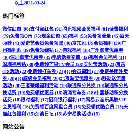
以上
2021-03-24
热门标签
微信红包 (96)
支付宝红包 (91)
腾讯视频会员福利 (81)
话费福利
(79)
免费领Q币 (75)
现金红包 (65)
福利 (55)
免费领流量 (45)
每天
60秒 (43)
爱奇艺会员免费领取 (40)
京东PLUS会员福利 (39)
广
州福利贴 (39)
免费领绿钻 (37)
游戏福利 (36)
广州淘宝优惠券
(36)
深圳淘宝优惠券 (35)
电信话费充值 (32)
视频会员福利 (31)
深圳福利贴 (30)
免费领芒果TV会员 (28)
支付宝活动 (23)
京东
618活动 (22)
免费领打车券 (21)
QQ会员福利 (21)
免费美团外卖
券 (20)
QQ超级会员福利 (20)
北京淘宝优惠券 (20)
移动送流量
活动 (20)
王者荣耀福利活动 (19)
联通积分兑换 (19)
联通积分兑
换话费 (19)
免费领优惠券 (18)
滴滴专车券 (18)
中国移动积分换
话费 (18)
限时福利 (17)
招商银行福利 (17)
网易云音乐黑胶VIP
会员福利 (16)
免费领百度网盘会员 (16)
免费领优酷会员 (15)
天
猫红包福利 (15)
杂谈日记 (15)
苏宁易购活动 (15)
网站公告