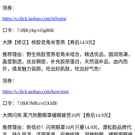
领券：
https://s.click.taobao.com/jaSxnru
口令：7.0$KyIqcvi5g86$/
大牌【修正】桃胶皂角米雪燕【券后14.9元】
推荐理由：野生桃胶雪燕皂角米组合，精选优品，圆润饱满，
晶莹剔透，丝丝稠密，补充胶原蛋白，天然滋补品，由内而
外，焕发魅力容颜，吃出好肌肤，吃出好气色！
领券：
https://s.click.taobao.com/kowxnru
口令：7.0$JOMKcvi5Xld$/
大牌闪亮 蒸汽热敷眼罩缓眼疲劳10片【券后14.9元】
推荐理由：新低价！闪亮眼罩10片只要14.9元，谭松韵品牌代
言，持久恒温，适用率高，安神抚悸，凝神助眠，缓解用眼疲