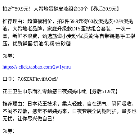
拍2件59.9元！大希地蛋挞皮液组合30个【券后39.9元】
推荐理由：超值福利价，拍2件59.9元得60枚蛋挞皮+2瓶蛋挞
液，大希地老品牌，家庭升级款DIY蛋挞组合套装，一次一
盒，新鲜不浪费，甄选筋道小麦粉/优质黄油/自带锡拖/手工擀
压，优质鲜蛋/奶油/乳粉/白砂糖！
领券：
https://s.click.taobao.com/2w1ynru
口令：7.0$ZXFicvifAQe$/
花王卫生巾乐而雅零触感日夜姨妈巾组【券后51.9元】
推荐理由：日本花王技术，柔点轻触，自在透气，瞬间吸收，
不闷不过敏，感觉不到姨妈来，日夜套装全周期呵护，量多也
无忧，让你尽兴做自己！
领券：