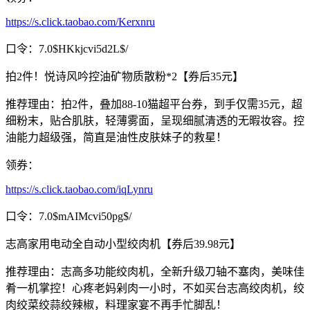
https://s.click.taobao.com/Kerxnru
口令：7.0$HKkjcvi5d2L$/
拍2件！悦诗风吟控油矿物质散粉*2【券后35元】
推荐理由：拍2件，叠加88-10猫超平台券，到手仅需35元，超
细粉末，贴合肌肤，轻薄雾面，呈现细腻清透的无暇妆容。控
油能力超级强，简直是油性皮肤妹子的救星！
领券：
https://s.click.taobao.com/iqLynru
口令：7.0$mAIMcvi50pg$/
志高家用电动全自动小型绞肉机【券后39.98元】
推荐理由：志高多功能绞肉机，全新升级刀轴不塞肉，美味佳
肴一机掌控！心疼老妈剁肉一小时，不如买台志高绞肉机，绞
肉绞菜绞蒜绞辣椒，料理家宴不再手忙脚乱！