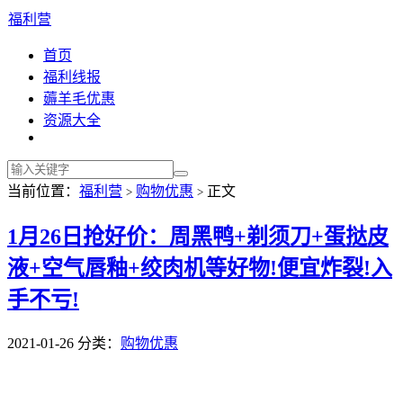
福利营
首页
福利线报
薅羊毛优惠
资源大全
当前位置：
福利营
购物优惠
正文
>
>
1月26日抢好价：周黑鸭+剃须刀+蛋挞皮
液+空气唇釉+绞肉机等好物!便宜炸裂!入
手不亏!
2021-01-26
分类：
购物优惠