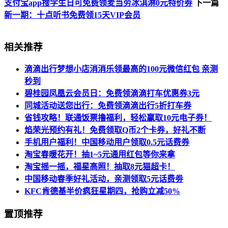
支付宝app搜学生日可免费领麦当劳冰淇淋0元特价劵
下一篇
新一期：十点听书免费领15天VIP会员
相关推荐
滴滴出行梦想小店消消乐领最高的100元微信红包 亲测
秒到
碧桂园凤凰云会员日：免费领滴滴打车优惠券3元
同城活动送您出行：免费领滴滴出行5折打车券
省钱攻略！联通饭票撸福利，轻松赢取10元电子券！
焰荣光预约有礼！免费领取Q币2个卡券，好礼不断
手机用户福利！中国移动用户领取0.5元话费券
淘宝春暖花开！抽1~5元通用红包等你来拿
淘宝摇一摇，福星高照！抽取8元猫超卡！
中国移动春季好礼活动，亲测领取5元话费劵
KFC肯德基半价疯狂星期四，抢购立减50%
置顶推荐