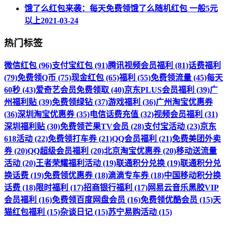
饿了么红包来袭：每天免费领饿了么随机红包 一般5元
以上
2021-03-24
热门标签
微信红包 (96)
支付宝红包 (91)
腾讯视频会员福利 (81)
话费福利
(79)
免费领Q币 (75)
现金红包 (65)
福利 (55)
免费领流量 (45)
每天
60秒 (43)
爱奇艺会员免费领取 (40)
京东PLUS会员福利 (39)
广
州福利贴 (39)
免费领绿钻 (37)
游戏福利 (36)
广州淘宝优惠券
(36)
深圳淘宝优惠券 (35)
电信话费充值 (32)
视频会员福利 (31)
深圳福利贴 (30)
免费领芒果TV会员 (28)
支付宝活动 (23)
京东
618活动 (22)
免费领打车券 (21)
QQ会员福利 (21)
免费美团外卖
券 (20)
QQ超级会员福利 (20)
北京淘宝优惠券 (20)
移动送流量
活动 (20)
王者荣耀福利活动 (19)
联通积分兑换 (19)
联通积分兑
换话费 (19)
免费领优惠券 (18)
滴滴专车券 (18)
中国移动积分换
话费 (18)
限时福利 (17)
招商银行福利 (17)
网易云音乐黑胶VIP
会员福利 (16)
免费领百度网盘会员 (16)
免费领优酷会员 (15)
天
猫红包福利 (15)
杂谈日记 (15)
苏宁易购活动 (15)