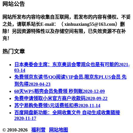
网站公告
网站所发布内容均收集自互联网，若发布的内容有侵权、不妥
之处，请联系站长
E-mail
：（ xinhuaxiang55@163.com）删
除！另因资源特殊性以及存储空间有限，已失效资源不在补
充！
热门文章
日本奥委会主席：东京奥运会零观众也是有可能的
2021-
03-14
免费领京东读书/QQ阅读VIP会员,限京东PLUS会员 先
到先得
2020-04-23
60天WPS稻壳会员免费领 秒到账
2020-12-09
免费申请领取小米官方商户收款码
2020-09-22
苏宁易购免费领5元话费抵扣券
2020-11-14
百度网盘新功能：全网收集文件 自动生成收集链接
2020-11-17
© 2010-2026
福利营
网站地图