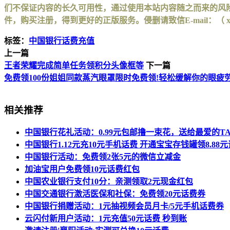
们不保证内容的长久可用性，通过使用本站内容随之而来的风险
件，购买注册，得到更好的正版服务。侵删请致信E-mail：（ xinhuax
标签：
中国银行话费充值
上一篇
王者荣耀完成简单任务领积分头像框等
下一篇
免费领100份姐姐同款蒸汽眼罩限时免费领!轻松缓解你的眼疲劳
相关推荐
中国银行花礼活动：0.99元包邮撸一束花，送给最爱的T
中国银行1.12元充10元手机话费 开通宝宝存钱罐领8.88
中国银行活动：免费领2张5元的微信立减金
加油宝用户免费领10元话费红包
中国农业银行支付10分：亲测领取2元现金红包
中国交通银行激活医保和社保：免费领20元话费券
中国银行捐赠活动：1元抽视频会员月卡/5元手机话费券
云闪付新用户活动：1元充值50元话费 秒到账