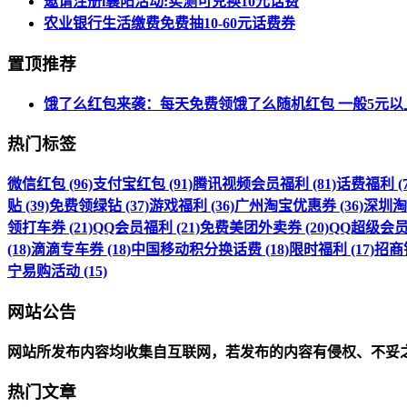
邀请注册i襄阳活动:实测可兑换10元话费
农业银行生活缴费免费抽10-60元话费券
置顶推荐
饿了么红包来袭：每天免费领饿了么随机红包 一般5元以
热门标签
微信红包 (96)
支付宝红包 (91)
腾讯视频会员福利 (81)
话费福利 (7
贴 (39)
免费领绿钻 (37)
游戏福利 (36)
广州淘宝优惠券 (36)
深圳淘宝
领打车券 (21)
QQ会员福利 (21)
免费美团外卖券 (20)
QQ超级会员福
(18)
滴滴专车券 (18)
中国移动积分换话费 (18)
限时福利 (17)
招商银
宁易购活动 (15)
网站公告
网站所发布内容均收集自互联网，若发布的内容有侵权、不妥
热门文章